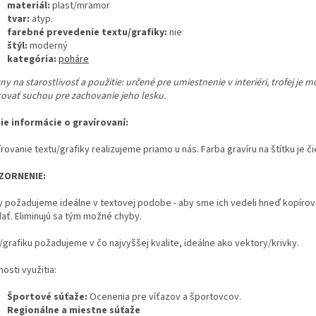
materiál:
plast/mramor
tvar:
atyp.
farebné prevedenie textu/grafiky:
nie
štýl:
moderný
kategória:
poháre
y na starostlivosť a použitie:
určené pre umiestnenie v interiéri, trofej je 
rovať suchou pre zachovanie jeho lesku.
šie informácie o gravírovaní:
rovanie textu/grafiky realizujeme priamo u nás. Farba gravíru na štítku je či
ZORNENIE:
y požadujeme ideálne v textovej podobe - aby sme ich vedeli hneď kopírov
dať. Eliminujú sa tým možné chyby.
/grafiku požadujeme v čo najvyššej kvalite, ideálne ako vektory/krivky.
osti využitia:
Športové súťaže:
Ocenenia pre víťazov a športovcov.
Regionálne a miestne súťaže