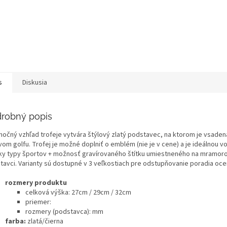
s
Diskusia
robný popis
močný vzhľad trofeje vytvára štýlový zlatý podstavec, na ktorom je vsadená
vom golfu. Trofej je možné doplniť o emblém (nie je v cene) a je ideálnou v
ky typy športov + možnosť gravírovaného štítku umiestneného na mramo
tavci. Varianty sú dostupné v 3 veľkostiach pre odstupňovanie poradia oc
rozmery produktu
celková výška: 27cm / 29cm / 32cm
priemer:
rozmery (podstavca): mm
farba:
zlatá/čierna