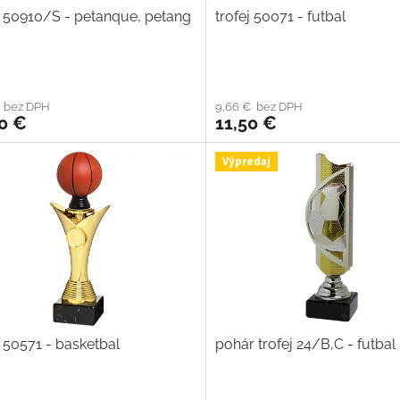
j 50910/S - petanque, petang
trofej 50071 - futbal
€ bez DPH
9,66 € bez DPH
0 €
11,50 €
Výpredaj
j 50571 - basketbal
pohár trofej 24/B,C - futbal