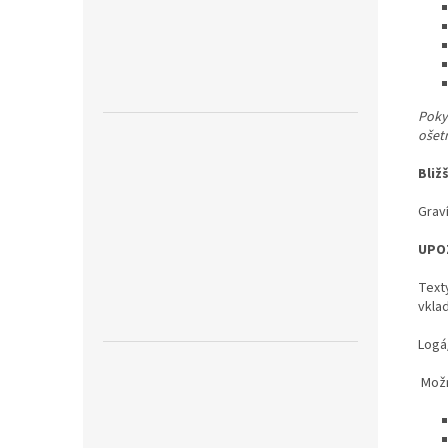
Pokyn
ošet
Bliž
Graví
UPO
Text
vkla
Logá
Možn