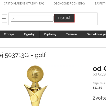
ČASTO KLADENÉ OTÁZKY - FAQ
OBCHODNÉ PODMIENKY
ZÁSADY
HĽADAŤ
Trofeje
Figúrky
Diplomy
Taniere
Darčekové p
ej 503713G - golf
od
od
€9,3
Jednotk
Najnižšia
cena:
€11,50
Zvoľte