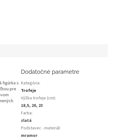
Dodatočné parametre
 figúrka s
Kategória
:
oľbou pre
Trofeje
rovom
Výška trofeje (cm)
:
enených.
18,5, 20, 23
Farba
:
zlatá
Podstavec - materiál
:
mramor