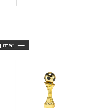
jímať