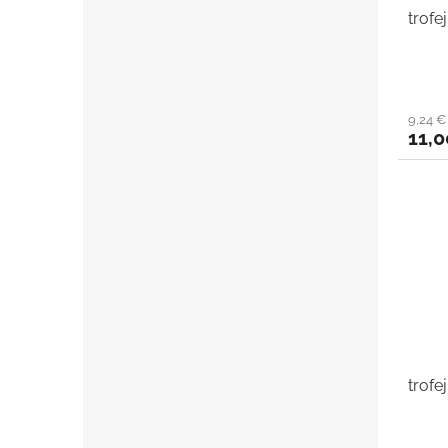
trofe
9,24 
11,0
trofe