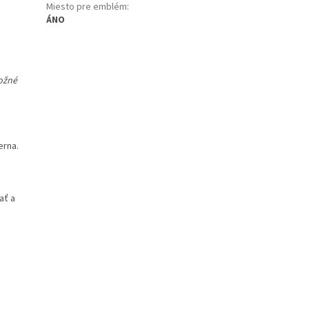
Miesto pre emblém
:
ÁNO
možné
erna.
ať a