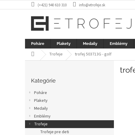
Prejsť
(+421) 940 610 310
info@etrofeje.sk
na
obsah
Poháre
Plakety
Medaily
Emblémy
Domov
Trofeje
trofej 503713G - golf
B
trof
o
Preskočiť
č
kategórie
Kategórie
n
ý
Poháre
p
Plakety
a
Medaily
n
e
Emblémy
l
Trofeje
Trofeje pre deti