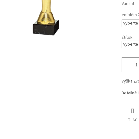
Variant
emblém 
štítok
výška 27
Detailné 
TLAČ