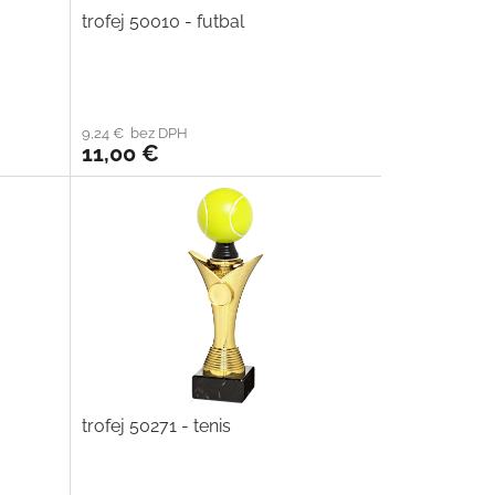
trofej 50010 - futbal
9,24 € bez DPH
11,00 €
trofej 50271 - tenis