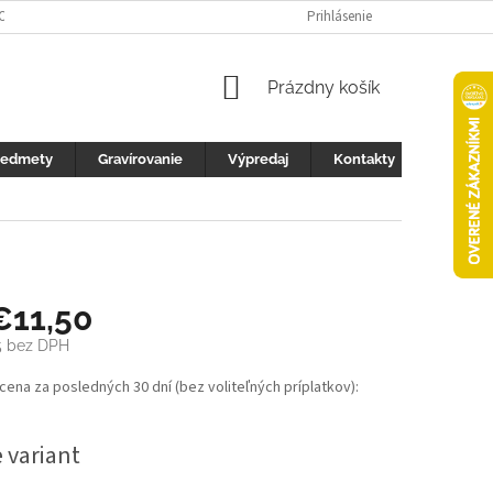
 OCHRANY OSOBNÝCH ÚDAJOV
FOTOGALERIA
Prihlásenie
KONTAKTY
ZML
NÁKUPNÝ
Prázdny košík
KOŠÍK
redmety
Gravírovanie
Výpredaj
Kontakty
€11,50
5
bez DPH
ová
 cena za posledných 30 dní (bez voliteľných príplatkov):
 variant