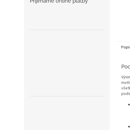
Prijímame online platby
Popi
Pod
Výni
motí
všet
pods