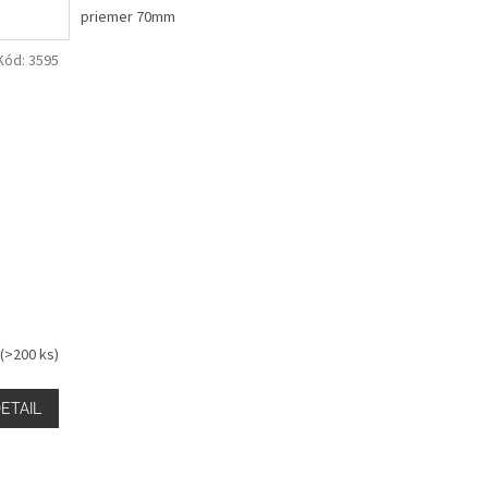
priemer 70mm
Kód:
3595
(>200 ks)
ETAIL