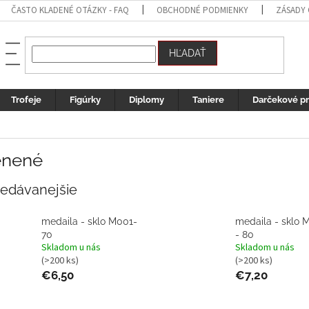
ČASTO KLADENÉ OTÁZKY - FAQ
OBCHODNÉ PODMIENKY
ZÁSADY
HĽADAŤ
Trofeje
Figúrky
Diplomy
Taniere
Darčekové p
enené
redávanejšie
medaila - sklo M001-
medaila - sklo 
70
- 80
Skladom u nás
Skladom u nás
(>200 ks)
(>200 ks)
€6,50
€7,20