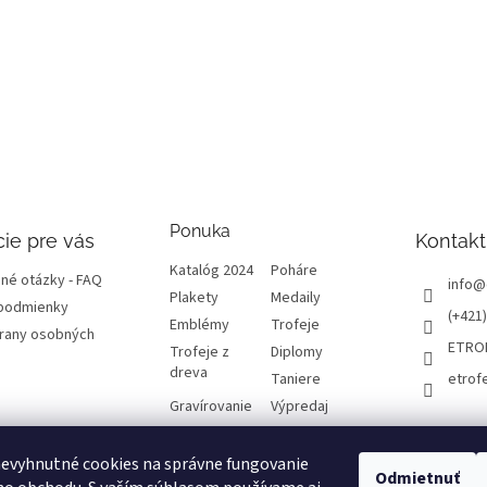
Ponuka
ie pre vás
Kontakt
Katalóg 2024
Poháre
né otázky - FAQ
info
@
Plakety
Medaily
podmienky
(+421)
Emblémy
Trofeje
rany osobných
ETRO
Trofeje z
Diplomy
dreva
Taniere
etrof
Gravírovanie
Výpredaj
evyhnutné cookies na správne fungovanie
atba a dôležité
Odmietnuť