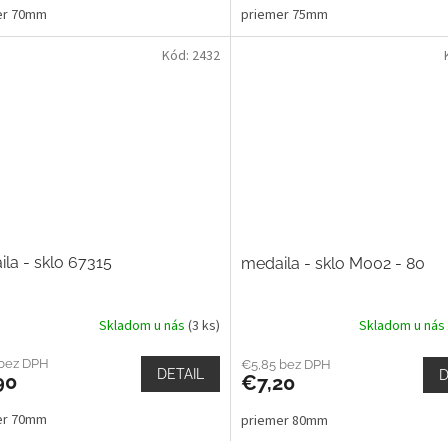
er 70mm
priemer 75mm
Kód:
2432
la - sklo 67315
medaila - sklo M002 - 80
Skladom u nás
(3 ks)
Skladom u nás
 bez DPH
€5,85 bez DPH
DETAIL
D
90
€7,20
er 70mm
priemer 80mm