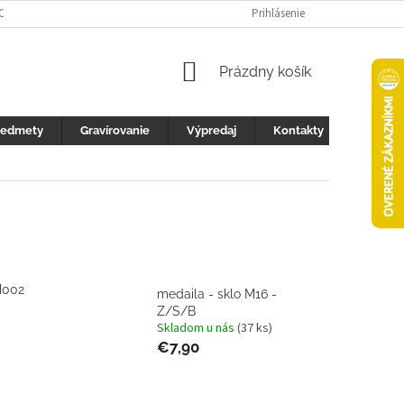
 OCHRANY OSOBNÝCH ÚDAJOV
FOTOGALERIA
Prihlásenie
KONTAKTY
ZML
NÁKUPNÝ
Prázdny košík
KOŠÍK
redmety
Gravírovanie
Výpredaj
Kontakty
M002
medaila - sklo M16 -
Z/S/B
Skladom u nás
(37 ks)
€7,90