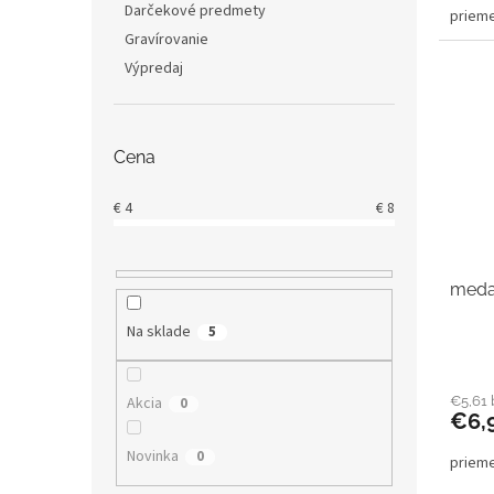
Darčekové predmety
priem
Gravírovanie
Výpredaj
Cena
€
4
€
8
medai
Na sklade
5
€5,61
Akcia
0
€6,
Novinka
0
priem