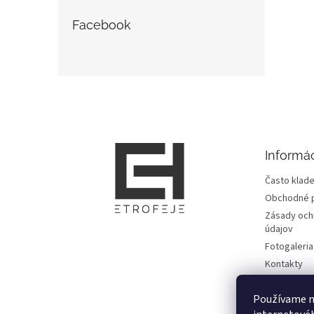
Facebook
Z
á
p
ä
t
Informác
i
e
Často klade
Obchodné 
Zásady och
údajov
Fotogaleria
Kontakty
Zmluvy
Používame n
Doprava, pl
informácie