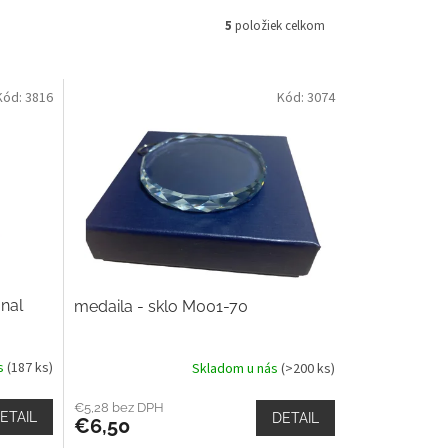
5
položiek celkom
Kód:
3816
Kód:
3074
nal
medaila - sklo M001-70
ás
(187 ks)
Skladom u nás
(>200 ks)
€5,28 bez DPH
ETAIL
DETAIL
€6,50