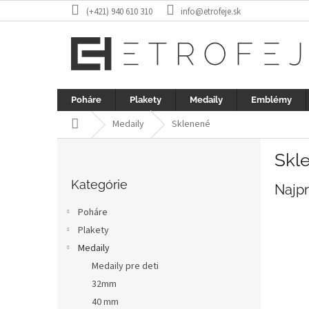
Prejsť
(+421) 940 610 310
info@etrofeje.sk
na
obsah
Poháre
Plakety
Medaily
Emblémy
Domov
Medaily
Sklenené
B
Skl
o
Preskočiť
č
kategórie
Kategórie
Najp
n
ý
Poháre
p
Plakety
a
Medaily
n
e
Medaily pre deti
l
32mm
40 mm