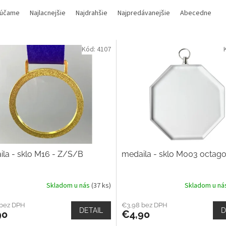
účame
Najlacnejšie
Najdrahšie
Najpredávanejšie
Abecedne
Kód:
4107
la - sklo M16 - Z/S/B
medaila - sklo M003 octago
Skladom u nás
(37 ks)
Skladom u n
 bez DPH
€3,98 bez DPH
DETAIL
D
90
€4,90