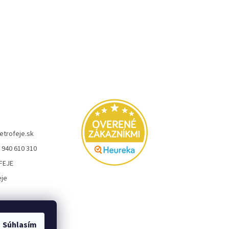
etrofeje.sk
 940 610 310
FEJE
eje
Súhlasím