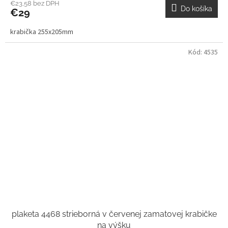
€23,58 bez DPH
Do košíka
€29
krabička 255x205mm
Kód:
4535
plaketa 4468 strieborná v červenej zamatovej krabičke
na výšku