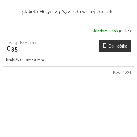
plaketa HG5102-5672 v drevenej krabičke
Skladom u nás
(69 ks)
€28,46 bez DPH
Do košíka
€35
krabička 290x230mm
Kód:
4004