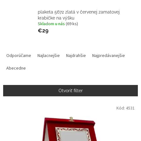
plaketa 5672 zlatá v červenej zamatovej
krabičke na výšku
Skladom u nás
(69 ks)
€29
R
a
Odporúčame
Najlacnejšie
Najdrahšie
Najpredávanejšie
d
e
Abecedne
n
i
e
Otvoriť filter
p
r
V
Kód:
4531
o
ý
d
p
u
i
k
s
t
p