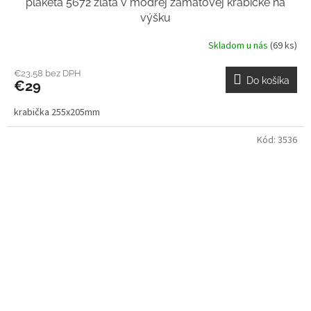
plaketa 5672 zlatá v modrej zamatovej krabičke na
výšku
Skladom u nás
(69 ks)
€23,58 bez DPH
Do košíka
€29
krabička 255x205mm
Kód:
3536