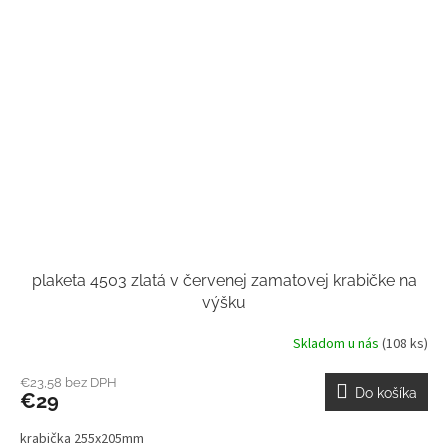
plaketa 4503 zlatá v červenej zamatovej krabičke na
výšku
Skladom u nás
(108 ks)
€23,58 bez DPH
Do košíka
€29
krabička 255x205mm