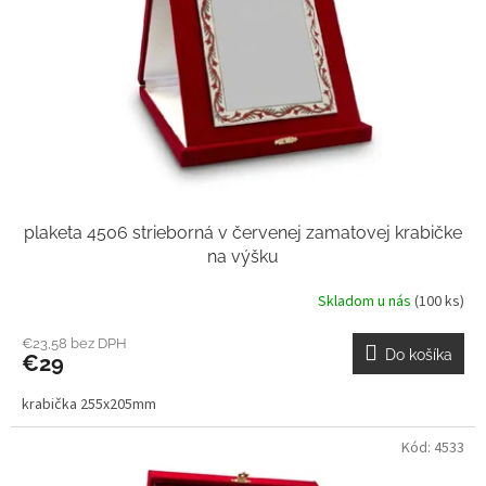
o
r
v
o
d
u
k
t
o
v
plaketa 4506 strieborná v červenej zamatovej krabičke
na výšku
Skladom u nás
(100 ks)
€23,58 bez DPH
Do košíka
€29
krabička 255x205mm
Kód:
4533