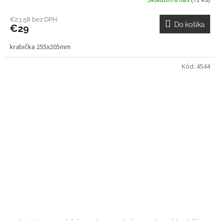
Skladom u nás
(71 ks)
€23,58 bez DPH
Do košíka
€29
krabička 255x205mm
Kód:
4544