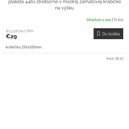
plaketa 4461 strieborná v modrej zamatovej krabičke
na výšku
Skladom u nás
(71 ks)
€23,58 bez DPH
Do košíka
€29
krabička 255x205mm
Kód:
4520