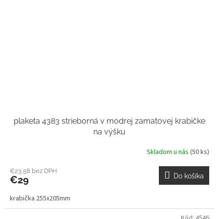
plaketa 4383 strieborná v modrej zamatovej krabičke
na výšku
Skladom u nás
(50 ks)
€23,58 bez DPH
Do košíka
€29
krabička 255x205mm
Kód:
4546