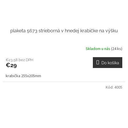
plaketa 5673 strieborná v hnedej krabičke na výšku
Skladom u nás
(24 ks)
€23,58 bez DPH
Do košíka
€29
krabička 255x205mm
Kód:
4005