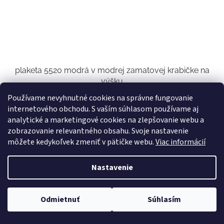
plaketa 5520 modrá v modrej zamatovej krabičke na
výšku
Používame nevyhnutné cookies na správne fungovanie
Skladom u nás
(22 ks)
internetového obchodu. S vaším súhlasom používame aj
analytické a marketingové cookies na zlepšovanie webu a
€23,58 bez DPH
Do košíka
€29
zobrazovanie relevantného obsahu. Svoje nastavenie
môžete kedykoľvek zmeniť v pätičke webu.
Viac informácií
krabička 255x205mm
Nastavenie
Kód:
3538
Odmietnuť
Súhlasím