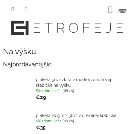
Prejsť
na
NÁKU
obsah
KOŠÍK
Na výšku
Najpredávanejšie
plaketa 5672 zlatá v modrej zamatovej
krabičke na výšku
Skladom u nás
(69 ks)
€29
plaketa HG5102-5672 v drevenej krabičke
Skladom u nás
(69 ks)
€35