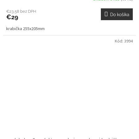
€23,58 bez DPH
Do košíka
€29
krabička 255x205mm
Kód:
3994