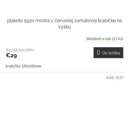
plaketa 5520 modrá v červenej zamatovej krabičke na
výšku
Skladom u nás
(22 ks)
€23,58 bez DPH
Do košíka
€29
krabička 255x205mm
Kód:
3537