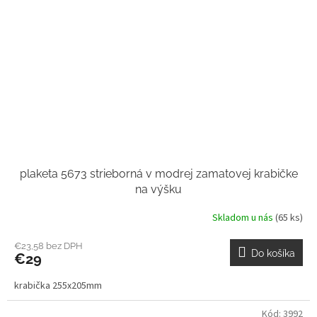
plaketa 5673 strieborná v modrej zamatovej krabičke
na výšku
Skladom u nás
(65 ks)
€23,58 bez DPH
Do košíka
€29
krabička 255x205mm
Kód:
3992