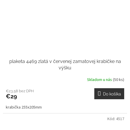
plaketa 4469 zlatá v červenej zamatovej krabičke na
výšku
Skladom u nás
(50 ks)
€23,58 bez DPH
Do košíka
€29
krabička 255x205mm
Kód:
4517