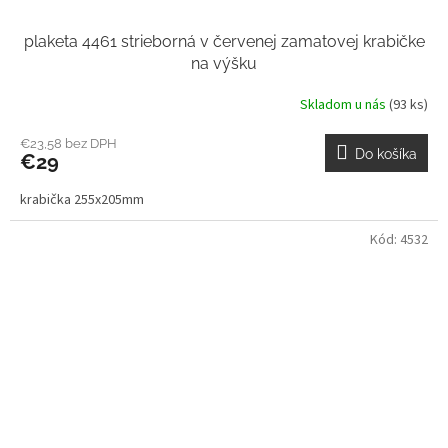
plaketa 4461 strieborná v červenej zamatovej krabičke
na výšku
Skladom u nás
(93 ks)
€23,58 bez DPH
Do košíka
€29
krabička 255x205mm
Kód:
4532