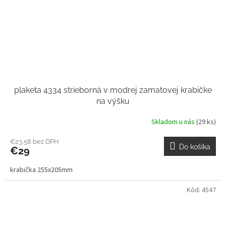
plaketa 4334 strieborná v modrej zamatovej krabičke
na výšku
Skladom u nás
(29 ks)
€23,58 bez DPH
Do košíka
€29
krabička 255x205mm
Kód:
4547