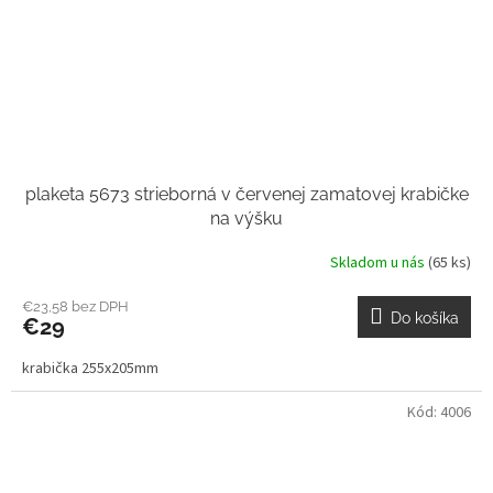
plaketa 5673 strieborná v červenej zamatovej krabičke
na výšku
Skladom u nás
(65 ks)
€23,58 bez DPH
Do košíka
€29
krabička 255x205mm
Kód:
4006