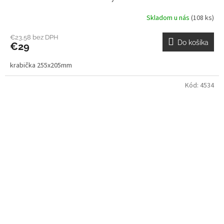
Skladom u nás
(108 ks)
€23,58 bez DPH
Do košíka
€29
krabička 255x205mm
Kód:
4534