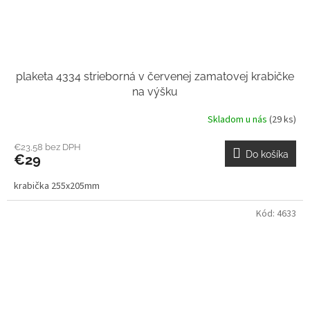
plaketa 4334 strieborná v červenej zamatovej krabičke
na výšku
Skladom u nás
(29 ks)
€23,58 bez DPH
Do košíka
€29
krabička 255x205mm
Kód:
4633