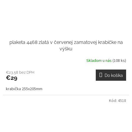
plaketa 4468 zlatá v červenej zamatovej krabičke na
výšku
Skladom u nás
(108 ks)
€23,58 bez DPH
Do košíka
€29
krabička 255x205mm
Kód:
4518