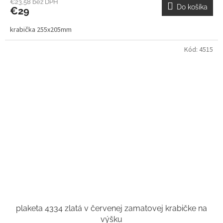
€23,58 bez DPH
Do košíka
€29
krabička 255x205mm
Kód:
4515
plaketa 4334 zlatá v červenej zamatovej krabičke na
výšku