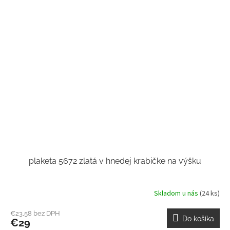
plaketa 5672 zlatá v hnedej krabičke na výšku
Skladom u nás
(24 ks)
€23,58 bez DPH
Do košíka
€29