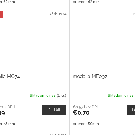
er 62 mm
priemer 62 mm
Kód:
3974
a
ila MQ74
medaila ME097
Skladom u nás
(1 ks)
Skladom u nás
 bez DPH
€0,57 bez DPH
DETAIL
D
49
€0,70
er 45 mm
priemer 50mm