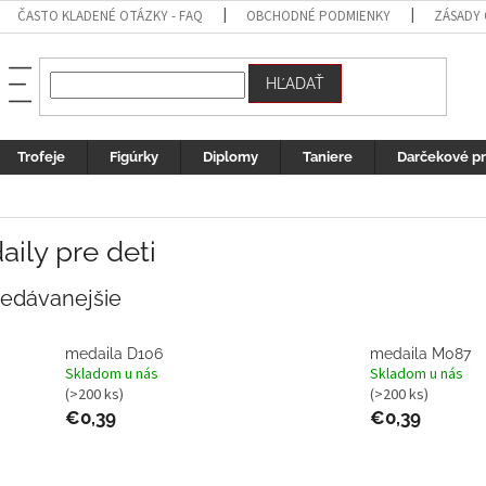
ČASTO KLADENÉ OTÁZKY - FAQ
OBCHODNÉ PODMIENKY
ZÁSADY
HĽADAŤ
Trofeje
Figúrky
Diplomy
Taniere
Darčekové p
ily pre deti
redávanejšie
medaila D106
medaila M087
Skladom u nás
Skladom u nás
(>200 ks)
(>200 ks)
€0,39
€0,39