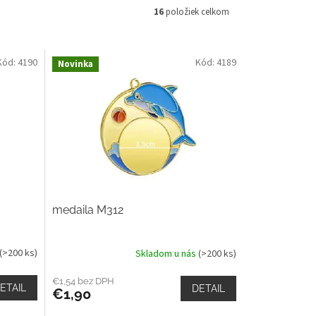
16
položiek celkom
Kód:
4190
Kód:
4189
Novinka
medaila M312
(>200 ks)
Skladom u nás
(>200 ks)
€1,54 bez DPH
ETAIL
DETAIL
€1,90