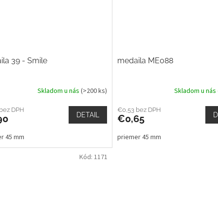
la 39 - Smile
medaila ME088
Skladom u nás
(>200 ks)
Skladom u nás
 bez DPH
€0,53 bez DPH
DETAIL
D
90
€0,65
er 45 mm
priemer 45 mm
Kód:
1171