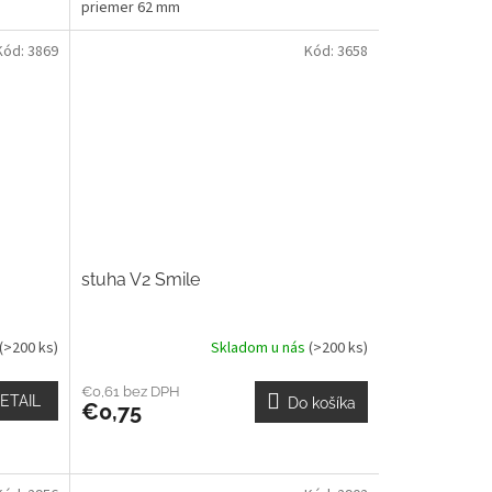
priemer 62 mm
Kód:
3869
Kód:
3658
stuha V2 Smile
(>200 ks)
Skladom u nás
(>200 ks)
€0,61 bez DPH
ETAIL
Do košíka
€0,75