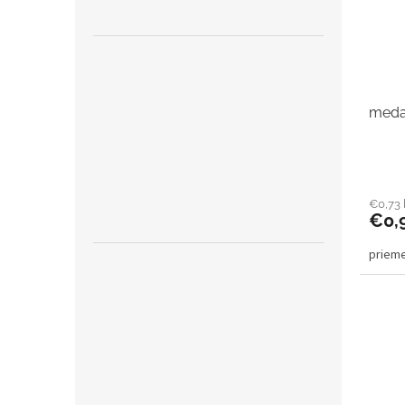
medai
€0,73
€0,
priem