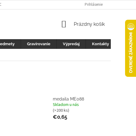
 OCHRANY OSOBNÝCH ÚDAJOV
FOTOGALERIA
Prihlásenie
KONTAKTY
ZML
NÁKUPNÝ
Prázdny košík
KOŠÍK
redmety
Gravírovanie
Výpredaj
Kontakty
medaila ME088
Skladom u nás
(>200 ks)
€0,65