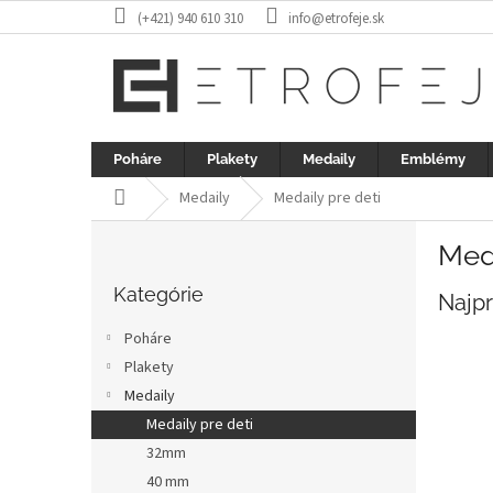
Prejsť
(+421) 940 610 310
info@etrofeje.sk
na
obsah
Poháre
Plakety
Medaily
Emblémy
Domov
Medaily
Medaily pre deti
B
Meda
o
Preskočiť
č
kategórie
Kategórie
Najp
n
ý
Poháre
p
Plakety
a
Medaily
n
e
Medaily pre deti
l
32mm
40 mm
R