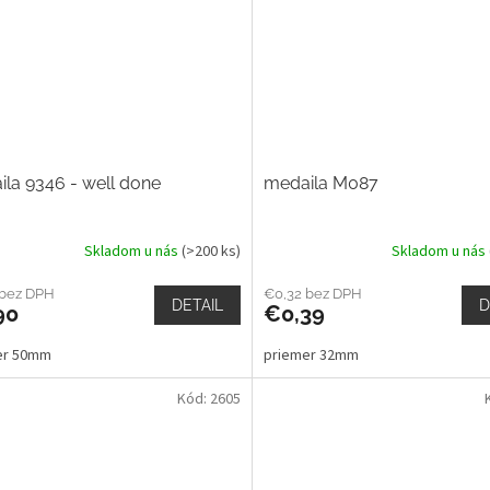
la 9346 - well done
medaila M087
Skladom u nás
(>200 ks)
Skladom u nás
 bez DPH
€0,32 bez DPH
DETAIL
D
90
€0,39
er 50mm
priemer 32mm
Kód:
2605