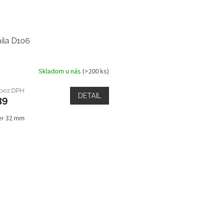
ila D106
Skladom u nás
(>200 ks)
 bez DPH
DETAIL
39
er 32 mm
O
v
l
á
d
a
c
i
e