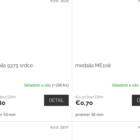
Kód:
3636
ila 9375 srdce
medaila ME108
Skladom u nás
(>200 ks)
Skladom u nás
 bez DPH
€0,57 bez DPH
DETAIL
D
80
€0,70
er 50 mm
priemer 45 mm
Kód:
2897