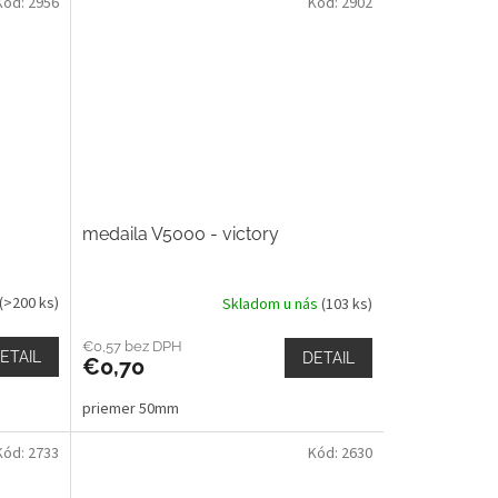
Kód:
2956
Kód:
2902
medaila V5000 - victory
(>200 ks)
Skladom u nás
(103 ks)
€0,57 bez DPH
ETAIL
DETAIL
€0,70
priemer 50mm
Kód:
2733
Kód:
2630