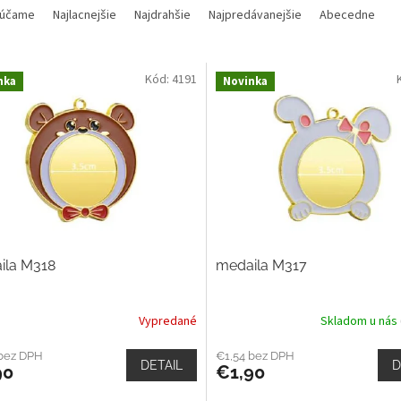
účame
Najlacnejšie
Najdrahšie
Najpredávanejšie
Abecedne
Kód:
4191
nka
Novinka
ila M318
medaila M317
Vypredané
Skladom u nás
 bez DPH
€1,54 bez DPH
DETAIL
D
90
€1,90