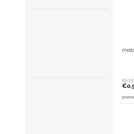
medai
€0,73
€0,
priem