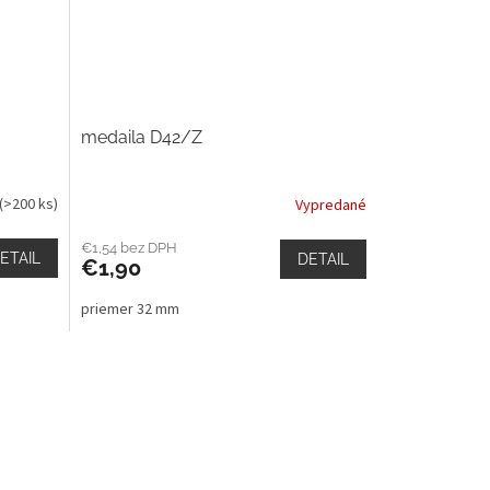
medaila D42/Z
(>200 ks)
Vypredané
€1,54 bez DPH
ETAIL
DETAIL
€1,90
priemer 32 mm