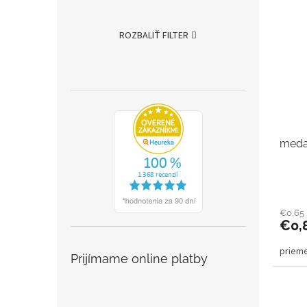
ROZBALIŤ FILTER
meda
€0,65
€0,
priem
Prijímame online platby