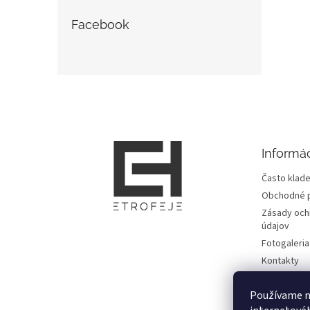
Facebook
Z
á
p
ä
t
Informác
i
e
Často klade
Obchodné 
Zásady och
údajov
Fotogaleria
Kontakty
Zmluvy
Používame n
Doprava, pl
informácie