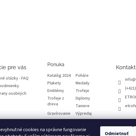
p
r
v
k
y
v
ý
p
i
s
u
Ponuka
ie pre vás
Kontakt
Katalóg 2024
Poháre
né otázky - FAQ
info
@
Plakety
Medaily
podmienky
(+421)
Emblémy
Trofeje
rany osobných
ETRO
Trofeje z
Diplomy
dreva
Taniere
etrof
Gravírovanie
Výpredaj
evyhnutné cookies na správne fungovanie
atba a dôležité
Odmietnuť