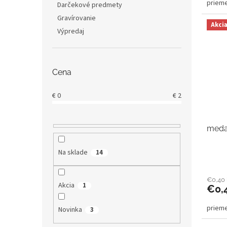
priem
Darčekové predmety
Gravírovanie
Akci
Výpredaj
Cena
€
0
€
2
meda
Na sklade
14
€0,40
Akcia
1
€0,
priem
Novinka
3