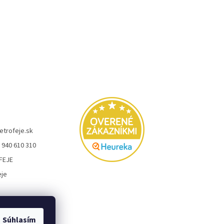
etrofeje.sk
 940 610 310
FEJE
eje
Súhlasím