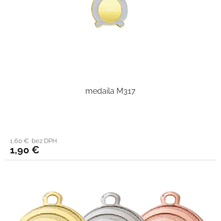
medaila M317
1,60 € bez DPH
1,90 €