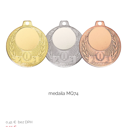
medaila MQ74
0,41 € bez DPH
0,55 €