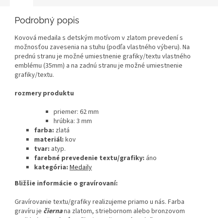
Podrobný popis
Kovová medaila s detským motívom v zlatom prevedení s
možnosťou zavesenia na stuhu (podľa vlastného výberu). Na
prednú stranu je možné umiestnenie grafiky/textu vlastného
emblému (35mm) a na zadnú stranu je možné umiestnenie
grafiky/textu.
rozmery produktu
priemer: 62 mm
hrúbka: 3 mm
farba:
zlatá
materiál:
kov
tvar:
atyp.
farebné prevedenie textu/grafiky:
áno
kategória:
Medaily
Bližšie informácie o gravírovaní:
Gravírovanie textu/grafiky realizujeme priamo u nás. Farba
gravíru je
čierna
na zlatom, striebornom alebo bronzovom