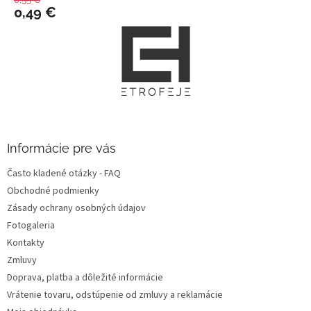
0,49 €
Z
á
p
ä
t
i
e
Informácie pre vás
Často kladené otázky - FAQ
Obchodné podmienky
Zásady ochrany osobných údajov
Fotogaleria
Kontakty
Zmluvy
Doprava, platba a dôležité informácie
Vrátenie tovaru, odstúpenie od zmluvy a reklamácie