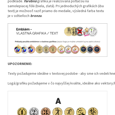
podklade.
Farebná
grafika je realizovaná potlačou na
samolepiacej fólii (biela, zlatá). Pri jednoduchých grafikách (iba
text) je možnosť raziť priamo do medaile, výsledná farba textu
je v odtieňoch
bronzu
.
UPOZORNENIE:
Texty požadujeme ideálne v textovej podobe - aby sme ich vedeli hne
Logá/grafiku požadujeme v čo najvyššej kvalite, ideálne ako vektory/k