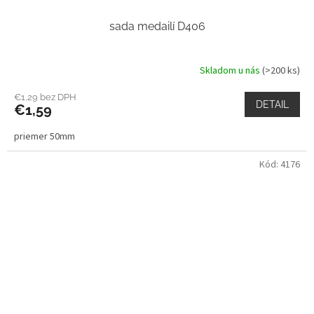
sada medailí D406
Skladom u nás
(>200 ks)
€1,29 bez DPH
DETAIL
€1,59
priemer 50mm
Kód:
4176