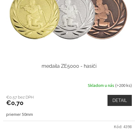
o
r
v
o
d
u
k
t
o
v
medaila ZE5000 - hasiči
Skladom u nás
(>200 ks)
€0,57 bez DPH
DETAIL
€0,70
priemer 50mm
Kód:
4398