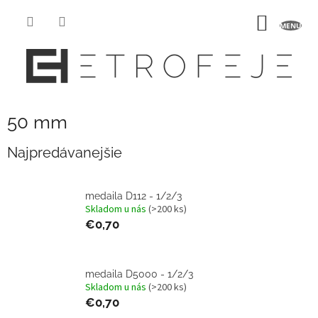
Prejsť
na
NÁKU
obsah
KOŠÍK
50 mm
Najpredávanejšie
medaila D112 - 1/2/3
Skladom u nás
(>200 ks)
€0,70
medaila D5000 - 1/2/3
Skladom u nás
(>200 ks)
€0,70