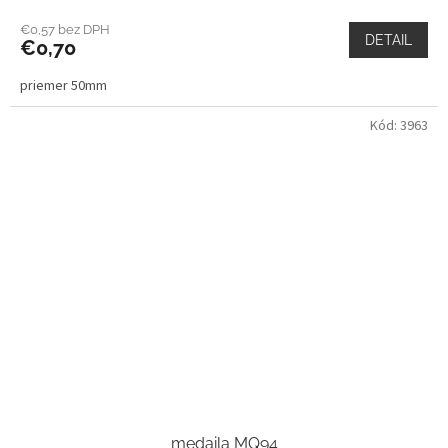
€0,57 bez DPH
DETAIL
€0,70
priemer 50mm
Kód:
3963
medaila MQ94