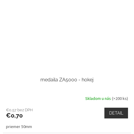
medaila ZA5000 - hokej
Skladom u nás
(>200 ks)
€0,57 bez DPH
DETAIL
€0,70
priemer 50mm