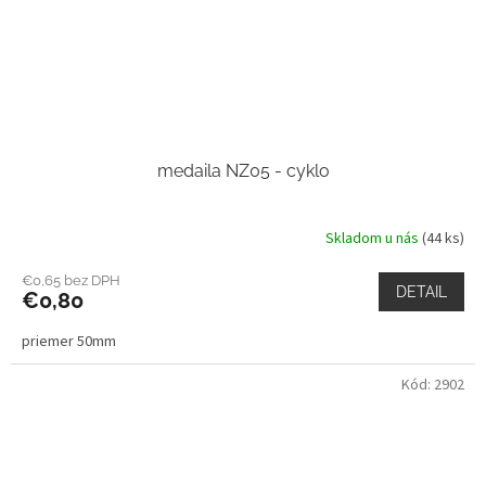
medaila NZ05 - cyklo
Skladom u nás
(44 ks)
€0,65 bez DPH
DETAIL
€0,80
priemer 50mm
Kód:
2902