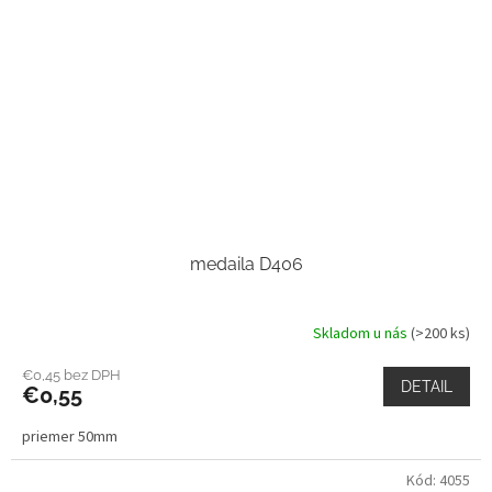
medaila D406
Skladom u nás
(>200 ks)
€0,45 bez DPH
DETAIL
€0,55
priemer 50mm
Kód:
4055