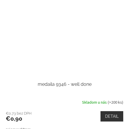
medaila 9346 - well done
Skladom u nás
(>200 ks)
€0,73 bez DPH
DETAIL
€0,90