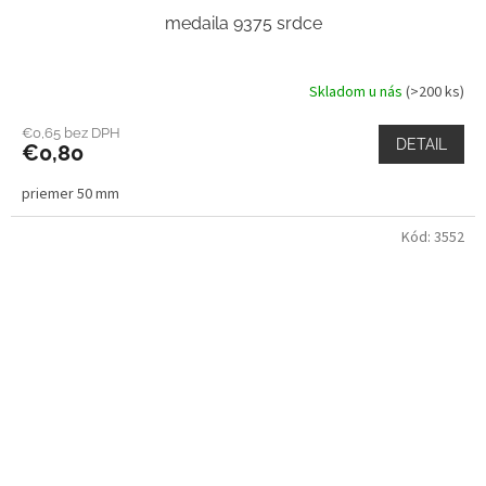
medaila 9375 srdce
Skladom u nás
(>200 ks)
€0,65 bez DPH
DETAIL
€0,80
priemer 50 mm
Kód:
3552