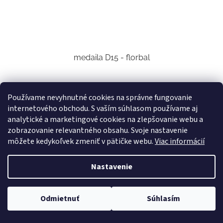
medaila D15 - florbal
Skladom u nás
(9 ks)
Používame nevyhnutné cookies na správne fungovanie
internetového obchodu. S vaším súhlasom používame aj
€0,41 bez DPH
DETAIL
€0,50
analytické a marketingové cookies na zlepšovanie webu a
zobrazovanie relevantného obsahu. Svoje nastavenie
priemer 50mm
môžete kedykoľvek zmeniť v pätičke webu.
Viac informácií
Kód:
2577
Nastavenie
Odmietnuť
Súhlasím