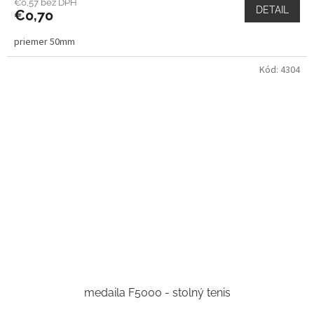
€0,57 bez DPH
DETAIL
€0,70
priemer 50mm
Kód:
4304
medaila F5000 - stolný tenis