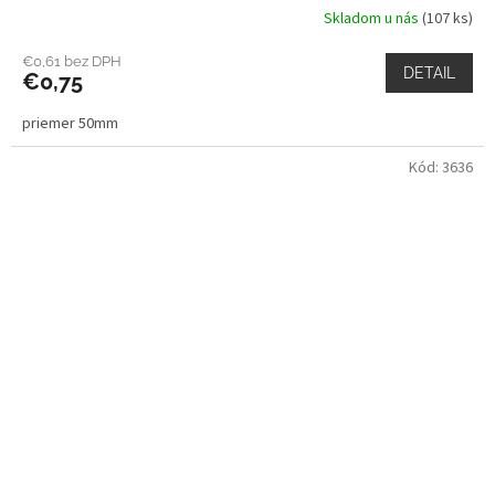
Skladom u nás
(107 ks)
€0,61 bez DPH
DETAIL
€0,75
priemer 50mm
Kód:
3636