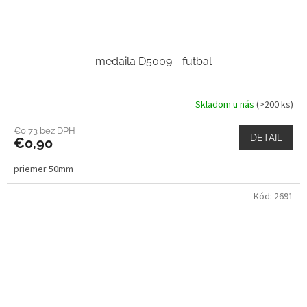
medaila D5009 - futbal
Skladom u nás
(>200 ks)
€0,73 bez DPH
DETAIL
€0,90
priemer 50mm
Kód:
2691