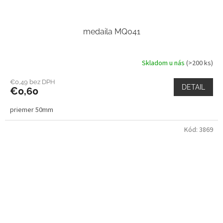
medaila MQ041
Skladom u nás
(>200 ks)
€0,49 bez DPH
DETAIL
€0,60
priemer 50mm
Kód:
3869