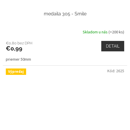
medaila 305 - Smile
Skladom u nás
(>200 ks)
€0,80 bez DPH
DETAIL
€0,99
priemer 50mm
Kód:
2625
Výpredaj