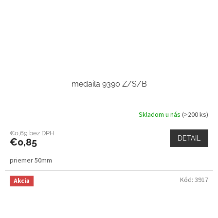
medaila 9390 Z/S/B
Skladom u nás
(>200 ks)
€0,69 bez DPH
DETAIL
€0,85
priemer 50mm
Kód:
3917
Akcia