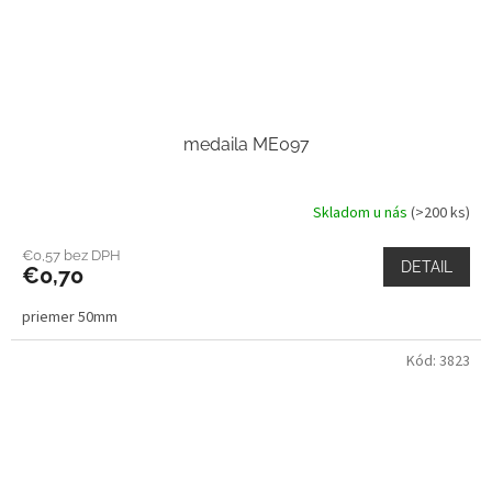
medaila ME097
Skladom u nás
(>200 ks)
€0,57 bez DPH
DETAIL
€0,70
priemer 50mm
Kód:
3823