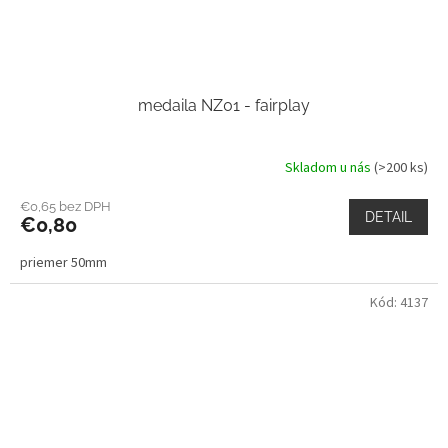
medaila NZ01 - fairplay
Skladom u nás
(>200 ks)
€0,65 bez DPH
DETAIL
€0,80
priemer 50mm
Kód:
4137