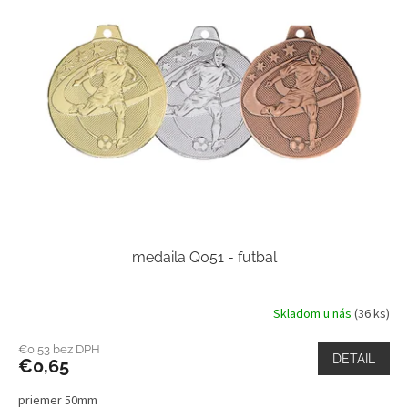
medaila Q051 - futbal
Skladom u nás
(36 ks)
€0,53 bez DPH
DETAIL
€0,65
priemer 50mm