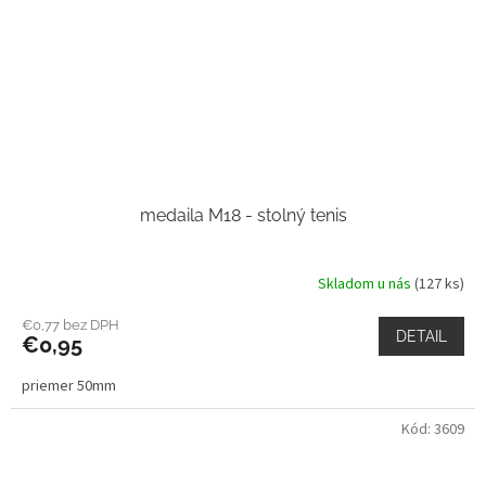
medaila M18 - stolný tenis
Skladom u nás
(127 ks)
€0,77 bez DPH
DETAIL
€0,95
priemer 50mm
Kód:
3609