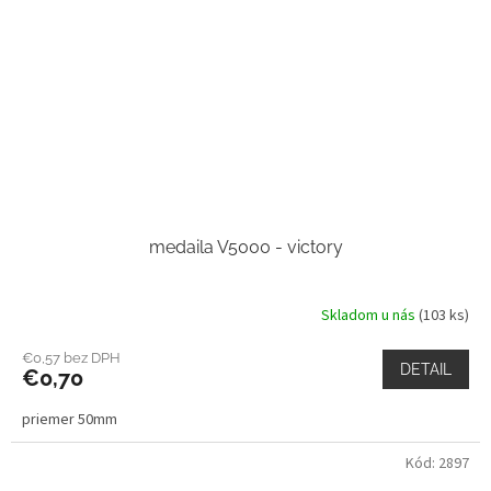
medaila V5000 - victory
Skladom u nás
(103 ks)
€0,57 bez DPH
DETAIL
€0,70
priemer 50mm
Kód:
2897