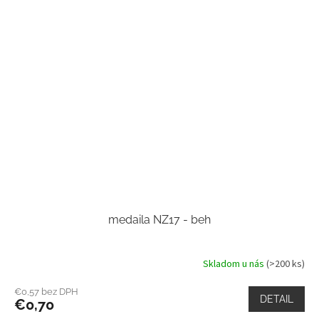
medaila NZ17 - beh
Skladom u nás
(>200 ks)
€0,57 bez DPH
DETAIL
€0,70