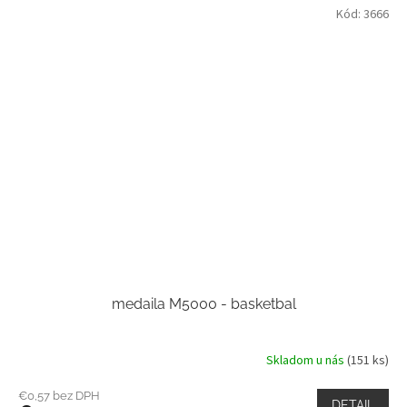
Kód:
3666
medaila M5000 - basketbal
Skladom u nás
(151 ks)
€0,57 bez DPH
DETAIL