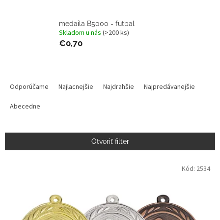
medaila B5000 - futbal
Skladom u nás
(>200 ks)
€0,70
R
a
Odporúčame
Najlacnejšie
Najdrahšie
Najpredávanejšie
d
e
Abecedne
n
i
e
Otvoriť filter
p
r
V
Kód:
2534
o
ý
d
p
u
i
k
s
t
p