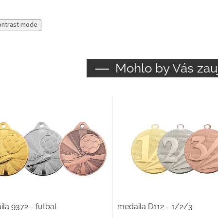
ontrast mode
Mohlo by Vás zau
la 9372 - futbal
medaila D112 - 1/2/3