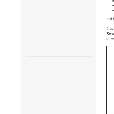
Bliž
Graví
Fare
pria