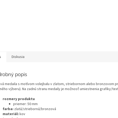
s
Diskusia
robný popis
vá medaila s motívom volejbalu v zlatom, striebornom alebo bronzovom p
tného výberu). Na zadnú stranu medaily je možnosť umiestnenia grafiky/te
rozmery produktu
priemer: 50 mm
farba:
zlatá/strieborná/bronzová
materiál:
kov