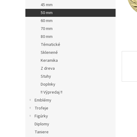
45 mm
50 mm
60 mm
70 mm
80 mm
Tématické
Sklenené
Keramika
Z dreva
Stuhy
Doplnky
!! Výpredaj !!
Emblémy
Trofeje
Figúrky
Diplomy
Taniere