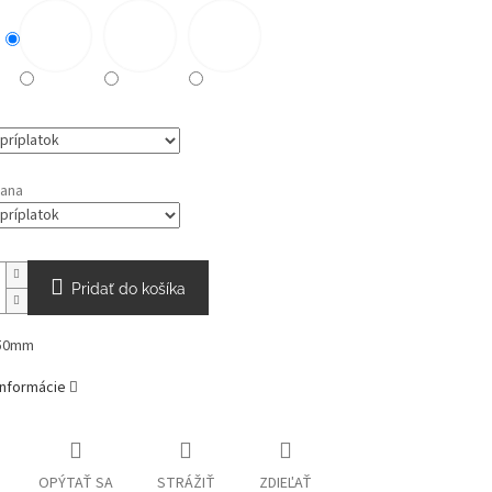
rana
Pridať do košíka
 50mm
informácie
OPÝTAŤ SA
STRÁŽIŤ
ZDIEĽAŤ