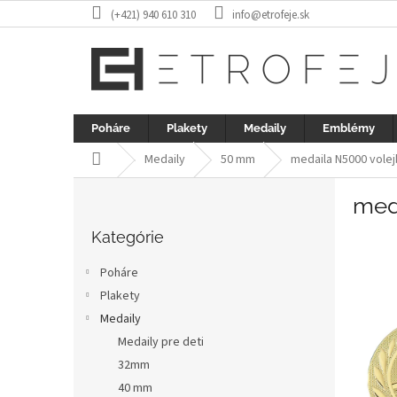
Prejsť
(+421) 940 610 310
info@etrofeje.sk
na
obsah
Poháre
Plakety
Medaily
Emblémy
Domov
Medaily
50 mm
medaila N5000 volej
B
med
o
Preskočiť
č
kategórie
Kategórie
n
ý
Poháre
p
Plakety
a
Medaily
n
e
Medaily pre deti
l
32mm
40 mm