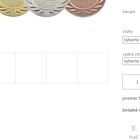
Variant
stuhy
zadná st
priemer
Detailné 
TLAČ