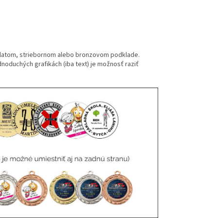
zlatom, striebornom alebo bronzovom podklade.
jednoduchých grafikách (iba text) je možnosť raziť