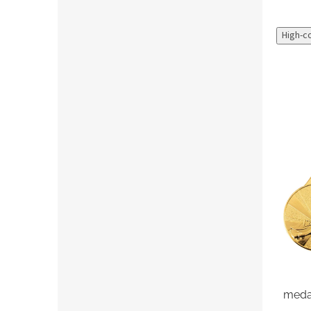
High-c
medai