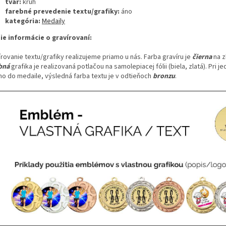
tvar:
kruh
farebné prevedenie textu/grafiky:
áno
kategória:
Medaily
šie informácie o gravírovaní:
rovanie textu/grafiky realizujeme priamo u nás. Farba gravíru je
čierna
na 
bná
grafika je realizovaná potlačou na samolepiacej fólii (biela, zlatá). Pri 
mo do medaile, výsledná farba textu je v odtieňoch
bronzu
.