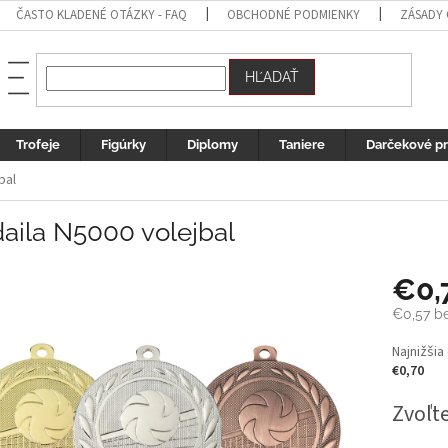
ČASTO KLADENÉ OTÁZKY - FAQ
OBCHODNÉ PODMIENKY
ZÁSADY
HĽADAŤ
Trofeje
Figúrky
Diplomy
Taniere
Darčekové p
bal
aila N5000 volejbal
€0,
€0,57
be
Jednotk
Najnižšia
cena:
€0,70
Zvoľte