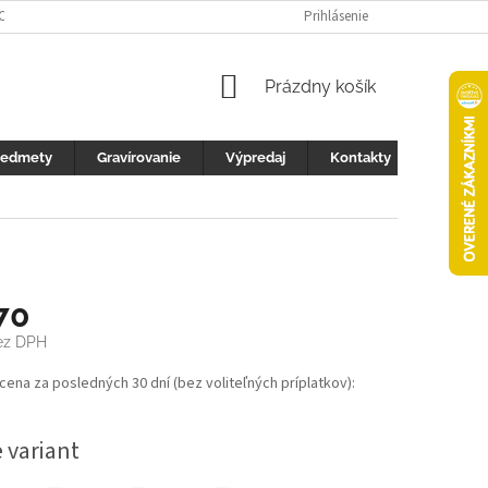
 OCHRANY OSOBNÝCH ÚDAJOV
FOTOGALERIA
Prihlásenie
KONTAKTY
ZML
NÁKUPNÝ
Prázdny košík
KOŠÍK
redmety
Gravírovanie
Výpredaj
Kontakty
70
z DPH
ová
 cena za posledných 30 dní (bez voliteľných príplatkov):
 variant