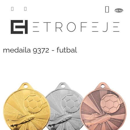
Prejsť
na
NÁKU
obsah
KOŠÍK
medaila 9372 - futbal