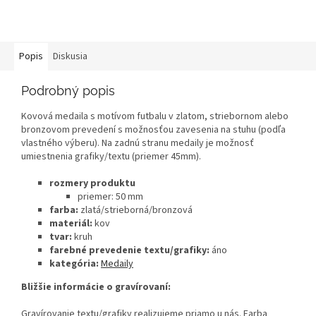
Popis
Diskusia
Podrobný popis
Kovová medaila s motívom futbalu v zlatom, striebornom alebo
bronzovom prevedení s možnosťou zavesenia na stuhu (podľa
vlastného výberu). Na zadnú stranu medaily je možnosť
umiestnenia grafiky/textu (priemer 45mm).
rozmery produktu
priemer: 50 mm
farba:
zlatá/strieborná/bronzová
materiál:
kov
tvar:
kruh
farebné prevedenie textu/grafiky:
áno
kategória:
Medaily
Bližšie informácie o gravírovaní:
Gravírovanie textu/grafiky realizujeme priamo u nás. Farba