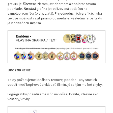
gravíru je
čierna
na zlatom, striebornom alebo bronzovom
podklade.
Farebná
grafika je realizovaná potlačou na
samolepiacej fólii (biela, zlatá). Pri jednoduchých grafikách (iba
text) je možnosť raziť priamo do medaile, výsledná farba textu
je v odtieňoch
bronzu
.
UPOZORNENIE:
Texty požadujeme ideálne v textovej podobe - aby sme ich
vedeli hneď kopírovať a vkladať. Eliminujú sa tým možné chyby.
Logá/grafiku požadujeme v čo najvyššej kvalite, ideálne ako
vektory/krivky.