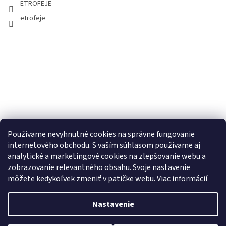
ETROFEJE
etrofeje
Používame nevyhnutné cookies na správne fungovanie
internetového obchodu. S vaším súhlasom používame aj
analytické a marketingové cookies na zlepšovanie webu a
zobrazovanie relevantného obsahu. Svoje nastavenie
môžete kedykoľvek zmeniť v pätičke webu.
Viac informácií
Nastavenie