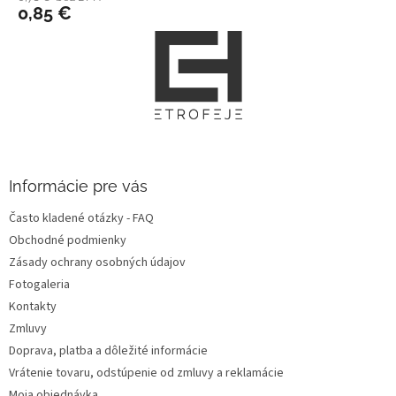
0,85 €
Z
á
p
ä
t
i
e
Informácie pre vás
Často kladené otázky - FAQ
Obchodné podmienky
Zásady ochrany osobných údajov
Fotogaleria
Kontakty
Zmluvy
Doprava, platba a dôležité informácie
Vrátenie tovaru, odstúpenie od zmluvy a reklamácie
Moja objednávka