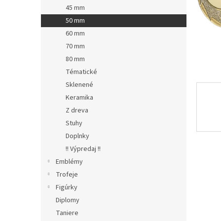
45 mm
50 mm
60 mm
70 mm
80 mm
Tématické
Sklenené
Keramika
Z dreva
Stuhy
Doplnky
!! Výpredaj !!
Emblémy
Trofeje
Figúrky
Diplomy
Taniere