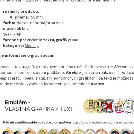
nu medaily je možnosť umiestnenia grafiky/textu (priemer 40mm).
rozmery produktu
priemer: 50 mm
farba:
zlatá/strieborná/bronzová
materiál:
kov
tvar:
kruh
farebné prevedenie textu/grafiky:
áno
kategória:
Medaily
šie informácie o gravírovaní:
rovanie textu/grafiky realizujeme priamo u nás. Farba gravíru je
čierna
na z
ebornom alebo bronzovom podklade.
Farebná
grafika je realizovaná potlač
epiacej fólii (biela, zlatá). Pri jednoduchých grafikách (iba text) je možnosť
mo do medaile, výsledná farba textu je v odtieňoch
bronzu
.