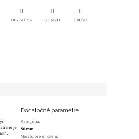
OPÝTAŤ SA
STRÁŽIŤ
ZDIEĽAŤ
Dodatočné parametre
vým
Kategória
:
strane je
50 mm
zadnú
Miesto pre emblém
: