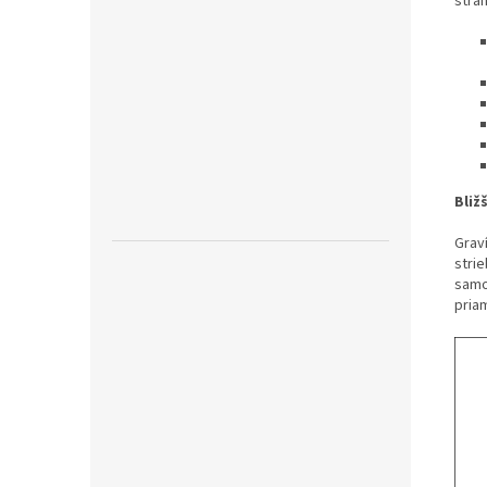
stra
Bliž
Graví
stri
samol
pria