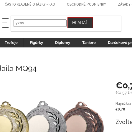
ČASTO KLADENÉ OTÁZKY - FAQ
OBCHODNÉ PODMIENKY
ZÁSADY
HĽADAŤ
Trofeje
Figúrky
Diplomy
Taniere
Darčekové p
aila MQ94
€0,
€0,57
be
Jednotk
Najnižšia
cena:
€0,70
Zvoľte