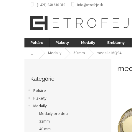
Prejsť
(+421) 940 610 310
info@etrofeje.sk
na
obsah
Poháre
Plakety
Medaily
Emblémy
Domov
Medaily
50 mm
medaila MQ94
B
med
o
Preskočiť
č
kategórie
Kategórie
n
ý
Poháre
p
Plakety
a
Medaily
n
e
Medaily pre deti
l
32mm
40 mm