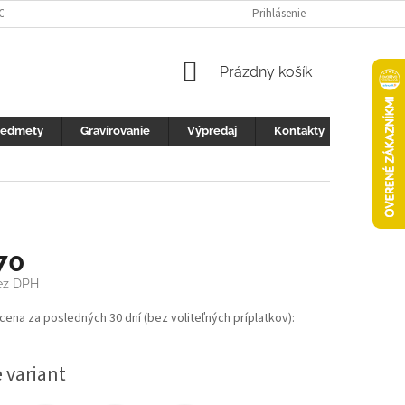
 OCHRANY OSOBNÝCH ÚDAJOV
FOTOGALERIA
Prihlásenie
KONTAKTY
ZML
NÁKUPNÝ
Prázdny košík
KOŠÍK
redmety
Gravírovanie
Výpredaj
Kontakty
70
z DPH
ová
 cena za posledných 30 dní (bez voliteľných príplatkov):
 variant