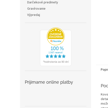
Darčekové predmety
Gravírovanie
Výpredaj
Popi
Prijímame online platby
Pod
Kovo
deta
možn