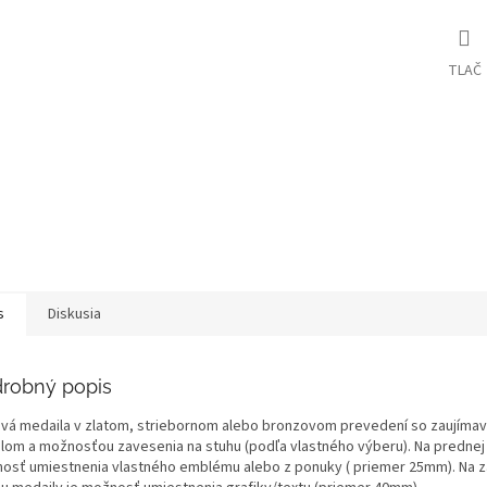
TLAČ
s
Diskusia
robný popis
vá medaila v zlatom, striebornom alebo bronzovom prevedení so zaujíma
ilom a možnosťou zavesenia na stuhu (podľa vlastného výberu). Na prednej 
osť umiestnenia vlastného emblému alebo z ponuky ( priemer 25mm). Na 