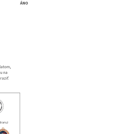
ÁNO
latom,
ou na
 raziť