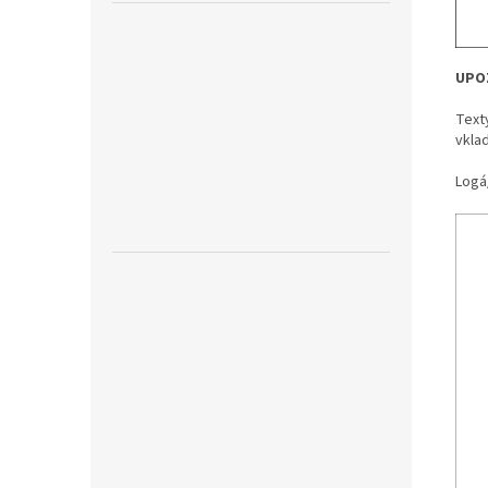
UPO
Text
vkla
Logá