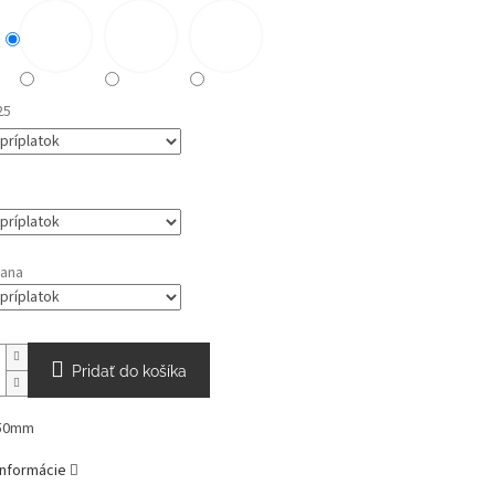
25
rana
Pridať do košíka
 50mm
informácie