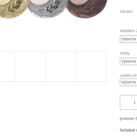
Variant
emblém 
stuhy
zadná st
priemer
Detailné 