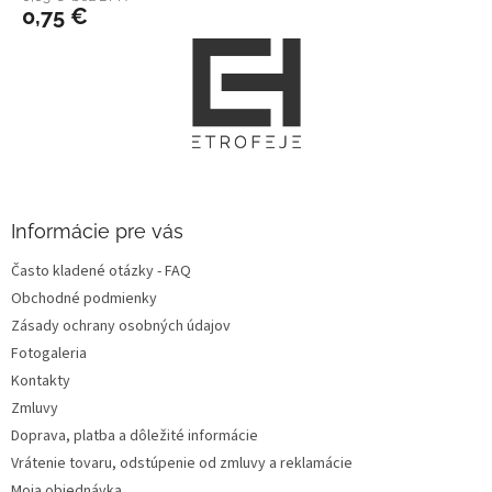
0,75 €
Z
á
p
ä
t
i
e
Informácie pre vás
Často kladené otázky - FAQ
Obchodné podmienky
Zásady ochrany osobných údajov
Fotogaleria
Kontakty
Zmluvy
Doprava, platba a dôležité informácie
Vrátenie tovaru, odstúpenie od zmluvy a reklamácie
Moja objednávka