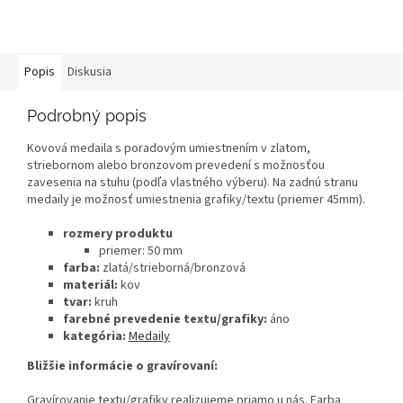
Popis
Diskusia
Podrobný popis
Kovová medaila s poradovým umiestnením v zlatom,
striebornom alebo bronzovom prevedení s možnosťou
zavesenia na stuhu (podľa vlastného výberu). Na zadnú stranu
medaily je možnosť umiestnenia grafiky/textu (priemer 45mm).
rozmery produktu
priemer: 50 mm
farba:
zlatá/strieborná/bronzová
materiál:
kov
tvar:
kruh
farebné prevedenie textu/grafiky:
áno
kategória:
Medaily
Bližšie informácie o gravírovaní:
Gravírovanie textu/grafiky realizujeme priamo u nás. Farba