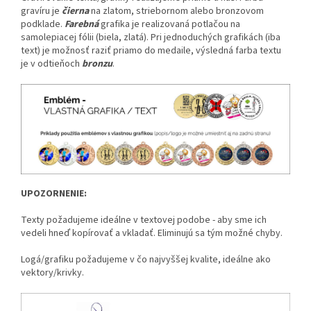
gravíru je
čierna
na zlatom, striebornom alebo bronzovom
podklade.
Farebná
grafika je realizovaná potlačou na
samolepiacej fólii (biela, zlatá). Pri jednoduchých grafikách (iba
text) je možnosť raziť priamo do medaile, výsledná farba textu
je v odtieňoch
bronzu
.
UPOZORNENIE:
Texty požadujeme ideálne v textovej podobe - aby sme ich
vedeli hneď kopírovať a vkladať. Eliminujú sa tým možné chyby.
Logá/grafiku požadujeme v čo najvyššej kvalite, ideálne ako
vektory/krivky.