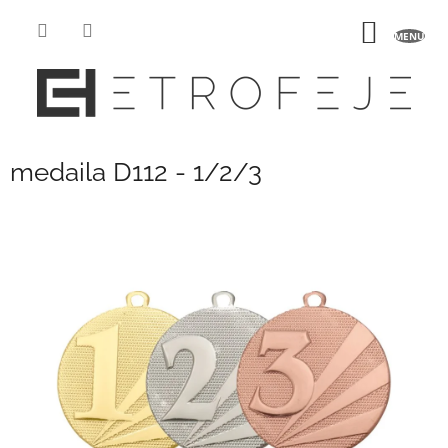
Prejsť
na
NÁKU
obsah
KOŠÍK
medaila D112 - 1/2/3