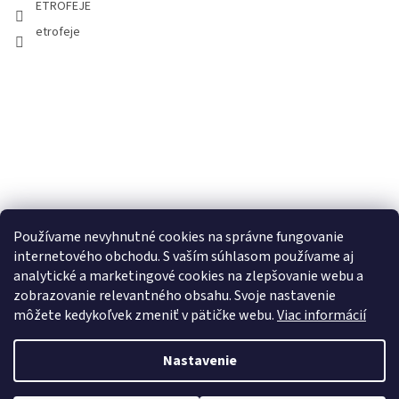
ETROFEJE
etrofeje
Používame nevyhnutné cookies na správne fungovanie
internetového obchodu. S vaším súhlasom používame aj
analytické a marketingové cookies na zlepšovanie webu a
zobrazovanie relevantného obsahu. Svoje nastavenie
môžete kedykoľvek zmeniť v pätičke webu.
Viac informácií
Nastavenie