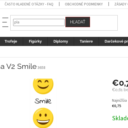
ČASTO KLADENÉ OTÁZKY - FAQ
OBCHODNÉ PODMIENKY
ZÁSADY
HĽADAŤ
Trofeje
Figúrky
Diplomy
Taniere
Darčekové p
ha V2 Smile
3658
€0,
€0,61 b
Jednotk
Najnižšia
cena:
€0,75
Sklad