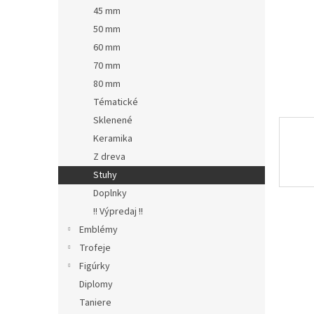
45 mm
50 mm
60 mm
70 mm
80 mm
Tématické
Sklenené
Keramika
Z dreva
Stuhy
Doplnky
!! Výpredaj !!
Emblémy
Trofeje
Figúrky
Diplomy
Taniere