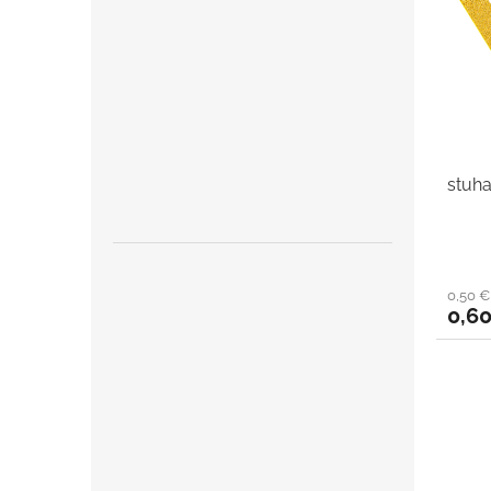
stuh
0,50 
0,6