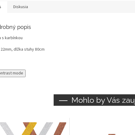
s
Diskusia
robný popis
a s karbínkou
a 22mm, dlžka stuhy 80cm
ontrast mode
Mohlo by Vás zau