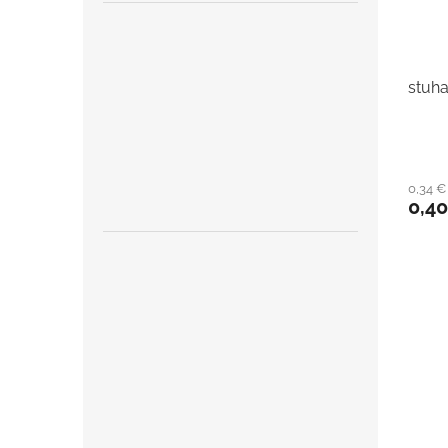
stuha
0,34 
0,4