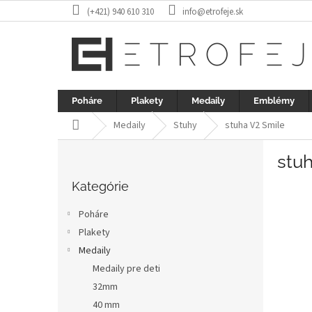
Prejsť
(+421) 940 610 310
info@etrofeje.sk
na
obsah
Poháre
Plakety
Medaily
Emblémy
Domov
Medaily
Stuhy
stuha V2 Smile
B
stu
o
Preskočiť
č
kategórie
Kategórie
n
ý
Poháre
p
Plakety
a
Medaily
n
e
Medaily pre deti
l
32mm
40 mm