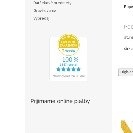
Darčekové predmety
Popi
Gravírovanie
Výpredaj
Pod
stuh
šírk
High-c
Prijímame online platby