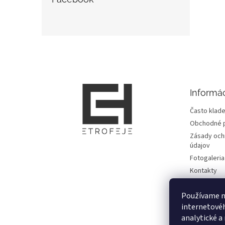
Z
á
p
ä
t
Informác
i
e
Často klade
Obchodné 
Zásady och
údajov
Fotogaleria
Kontakty
Zmluvy
Používame n
Doprava, pl
informácie
internetové
analytické a
Vrátenie to