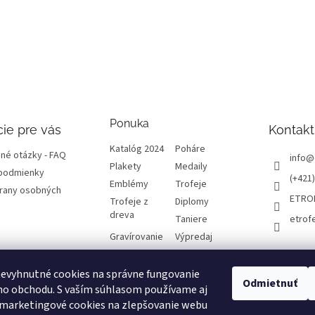
Ponuka
ie pre vás
Kontakt
Katalóg 2024
Poháre
né otázky - FAQ
info
@
Plakety
Medaily
podmienky
(+421)
Emblémy
Trofeje
rany osobných
ETRO
Trofeje z
Diplomy
dreva
Taniere
etrof
Gravírovanie
Výpredaj
evyhnutné cookies na správne fungovanie
atba a dôležité
Odmietnuť
ho obchodu. S vaším súhlasom používame aj
 marketingové cookies na zlepšovanie webu
varu, odstúpenie