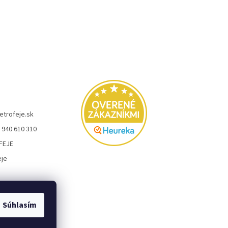
etrofeje.sk
 940 610 310
FEJE
eje
Súhlasím