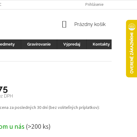
 OCHRANY OSOBNÝCH ÚDAJOV
FOTOGALERIA
Prihlásenie
KONTAKTY
ZML
NÁKUPNÝ
Prázdny košík
KOŠÍK
redmety
Gravírovanie
Výpredaj
Kontakty
75
ez DPH
ová
 cena za posledných 30 dní (bez voliteľných príplatkov):
om u nás
(>200 ks)