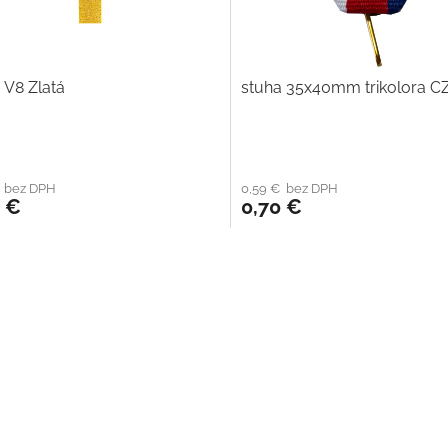
 V8 Zlatá
stuha 35x40mm trikolora C
€ bez DPH
0,59 € bez DPH
0 €
0,70 €