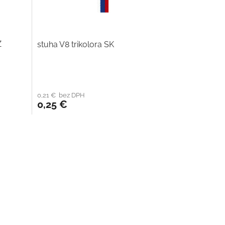
Z
stuha V8 trikolora SK
0,21 € bez DPH
0,25 €