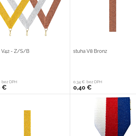
a V42 - Z/S/B
stuha V8 Bronz
€ bez DPH
0,34 € bez DPH
0 €
0,40 €