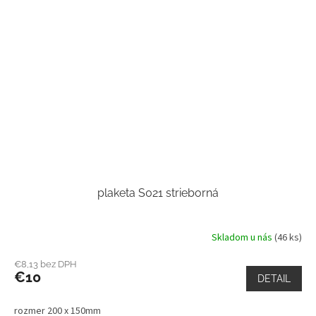
plaketa S021 strieborná
Skladom u nás
(46 ks)
€8,13 bez DPH
€10
DETAIL
rozmer 200 x 150mm