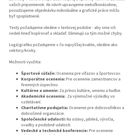
vašich pripomienok.
Ak návrh upravujeme niekoľkonásobne,
posudzujeme objednávku individuálne a grafické práce môžu
byť spoplatnené.
Texty požadujeme ideálne v textovej podobe - aby sme ich
vedeli hneď kopírovať a vkladať. Eliminujú sa tým možné chyby.
Logá/grafiku požadujeme v čo najvyššej kvalite, ideálne ako
vektory/krivky.
Možnosti využitia:
Športové súťaže:
Ocenenia pre víťazov a športovcov.
Korporátne ocenenia:
Pre ocenenie zamestnancov a
firemných úspechov.
Kultúrne a umenie:
Za prínos kultúre, umeniu a hudbe.
Akademické ocenenia:
Za výnimočné výsledky vo
vzdelávaní.
Charitatívne podujatia:
Ocenenie pre dobrovoľníkov a
dobročinné organizácie.
Spoločenské udalosti:
Na oslavy, jubileá, výročia,
svadby a podobné udalosti.
Vedecké a technické konferencie:
Pre ocenenie