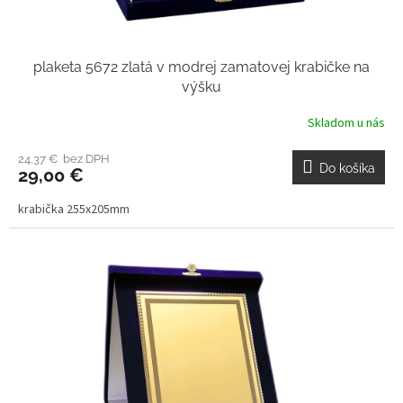
plaketa 5672 zlatá v modrej zamatovej krabičke na
výšku
Skladom u nás
24,37 € bez DPH
Do košíka
29,00 €
krabička 255x205mm