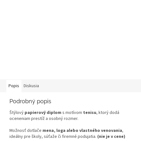
Popis
Diskusia
Podrobný popis
Štýlový
papierový diplom
s motívom
tenisu
, ktorý dodá
oceneniam prestíž a osobný rozmer.
Možnosť dotlače
mena, loga alebo vlastného venovania
,
ideálny pre školy, súťaže či firemné podujatia.
(nie je v cene)