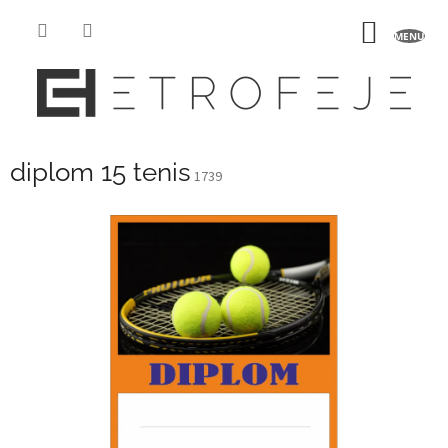
Prejsť
na
NÁKU
obsah
KOŠÍK
diplom 15 tenis
1739