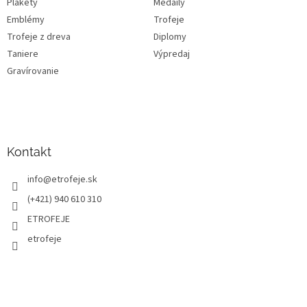
Plakety
Medaily
Emblémy
Trofeje
Trofeje z dreva
Diplomy
Taniere
Výpredaj
Gravírovanie
Kontakt
info
@
etrofeje.sk
(+421) 940 610 310
ETROFEJE
etrofeje