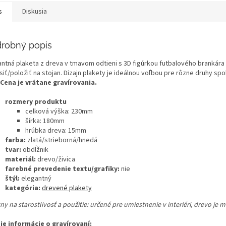
s
Diskusia
robný popis
antná plaketa z dreva v tmavom odtieni s 3D figúrkou futbalového brankára
iť/položiť na stojan.
Dizajn plakety je ideálnou voľbou pre rôzne druhy sp
Cena je vrátane gravírovania.
rozmery produktu
celková výška: 230mm
šírka: 180mm
hrúbka dreva: 15mm
farba:
zlatá/strieborná/hnedá
tvar:
obdĺžnik
materiál:
drevo/živica
farebné prevedenie textu/grafiky:
nie
štýl:
elegantný
kategória:
drevené plakety
y na starostlivosť a použitie:
určené pre umiestnenie v interiéri, drevo je
šie informácie o gravírovaní: