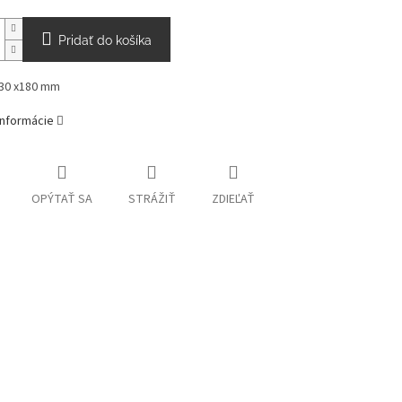
Pridať do košíka
30 x180 mm
informácie
OPÝTAŤ SA
STRÁŽIŤ
ZDIEĽAŤ