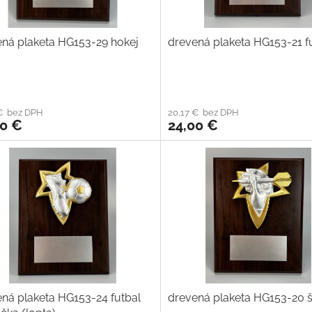
ná plaketa HG153-29 hokej
drevená plaketa HG153-21 f
 € bez DPH
20,17 € bez DPH
00 €
24,00 €
ná plaketa HG153-24 futbal
drevená plaketa HG153-20 š