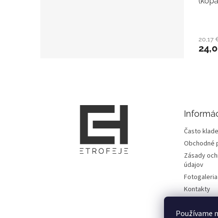
(kopa
20,17
24,
Z
á
p
ä
t
Informác
i
e
Často klade
Obchodné 
Zásady och
údajov
Fotogaleria
Kontakty
Zmluvy
Používame n
Doprava, pl