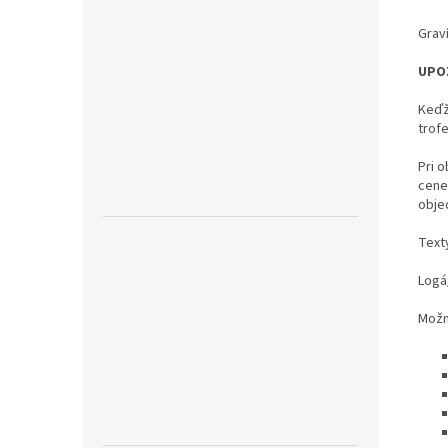
Grav
UPO
Keďž
trof
Pri o
cene
obje
Text
Logá
Možno