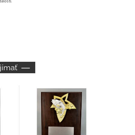
alosti.
jímať