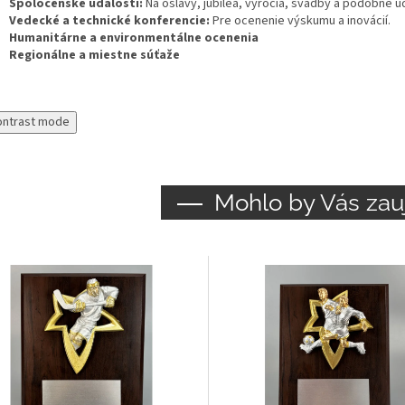
Spoločenské udalosti:
Na oslavy, jubileá, výročia, svadby a podobné ud
Vedecké a technické konferencie:
Pre ocenenie výskumu a inovácií.
Humanitárne a environmentálne ocenenia
Regionálne a miestne súťaže
ontrast mode
Mohlo by Vás zau