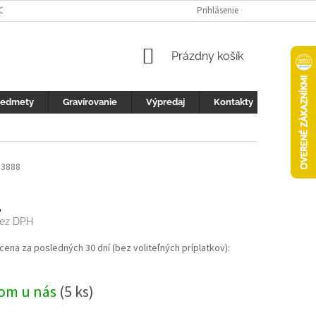
 OCHRANY OSOBNÝCH ÚDAJOV
FOTOGALERIA
Prihlásenie
KONTAKTY
ZML
NÁKUPNÝ
Prázdny košík
KOŠÍK
redmety
Gravírovanie
Výpredaj
Kontakty
3888
4
bez DPH
ová
 cena za posledných 30 dní (bez voliteľných príplatkov):
om u nás
(5 ks)