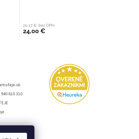
20,17 € bez DPH
24,00 €
etrofeje.sk
 940 610 310
FEJE
eje