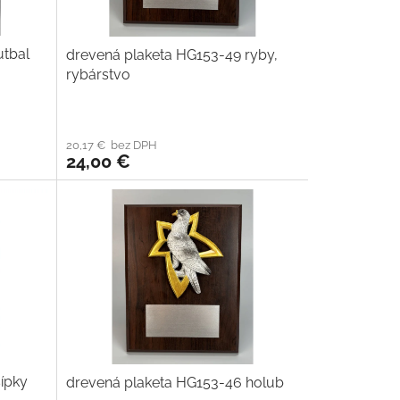
utbal
drevená plaketa HG153-49 ryby,
rybárstvo
20,17 € bez DPH
24,00 €
ípky
drevená plaketa HG153-46 holub