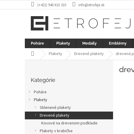
Prejsť
(+421) 940 610 310
info@etrofeje.sk
na
obsah
Poháre
Plakety
Medaily
Emblémy
Domov
Plakety
Drevené plakety
drevená p
B
drev
o
Preskočiť
č
kategórie
Kategórie
n
ý
Poháre
p
Plakety
a
Sklenené plakety
n
e
Drevené plakety
l
Kovové na drevenom podklade
Plakety v krabičke