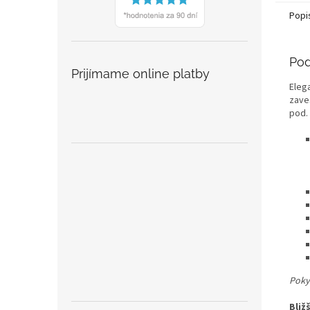
Popi
Pod
Prijímame online platby
Eleg
zaves
pod.
Pokyn
Bliž