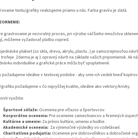
írovanie textu/grafiky realizujeme priamo u nás.
Farba gravíru je zlatá.
ZORNENIE:
e gravírovanie je nezvratný proces, pri výrobe väčšieho množstva sklen
ejí, môžeme vyžadovať platbu vopred.
bjednávke plakiet (zo skla, dreva, akrylu, plastu...) je samozrejmosťou návr
 trofeje. Zdarma je aj 1 opravný návrh na základe vašich pripomienok.
Ak n
dnávku individuálne a grafické práce môžu byť spoplatnené.
y požadujeme ideálne v textovej podobe - aby sme ich vedeli hneď kopírova
/grafiku požadujeme v čo najvyššej kvalite, ideálne ako vektory/krivky.
sti využitia:
Športové súťaže:
Ocenenia pre víťazov a športovcov.
Korporátne ocenenia:
Pre ocenenie zamestnancov a firemných úspec
Kultúrne a umenie:
Za prínos kultúre, umeniu a hudbe.
Akademické ocenenia:
Za výnimočné výsledky vo vzdelávaní.
Charitatívne podujatia:
Ocenenie pre dobrovoľníkov a dobročinné org