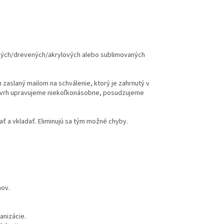
ených/drevených/akrylových alebo sublimovaných
h zaslaný mailom na schválenie, ktorý je zahrnutý v
ávrh upravujeme niekoľkonásobne, posudzujeme
ť a vkladať. Eliminujú sa tým možné chyby.
hov.
anizácie.