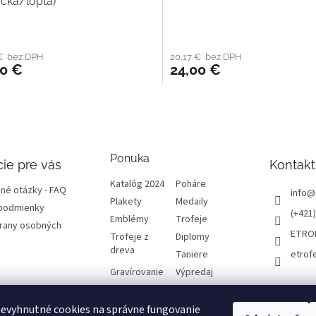
čka/lopta)
 € bez DPH
20,17 € bez DPH
00 €
24,00 €
Ponuka
ie pre vás
Kontakt
Katalóg 2024
Poháre
né otázky - FAQ
info
@
Plakety
Medaily
podmienky
(+421)
Emblémy
Trofeje
rany osobných
ETRO
Trofeje z
Diplomy
dreva
Taniere
etrof
Gravírovanie
Výpredaj
evyhnutné cookies na správne fungovanie
atba a dôležité