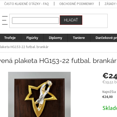
ČASTO KLADENÉ OTÁZKY - FAQ
OBCHODNÉ PODMIENKY
ZÁSADY
HĽADAŤ
Trofeje
Figúrky
Diplomy
Taniere
Darčekové p
laketa HG153-22 futbal. brankár
ená plaketa HG153-22 futbal. brankár
€2
€19,51 
Jednotk
Najnižšia
cena:
€24,00
Sklad