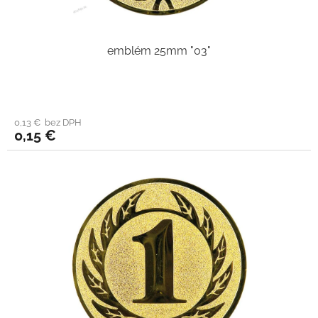
emblém 25mm "03"
0,13 € bez DPH
0,15 €