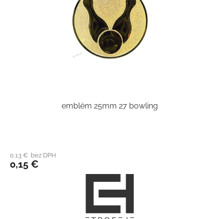
emblém 25mm 27 bowling
0,13 € bez DPH
0,15 €
Z
á
p
ä