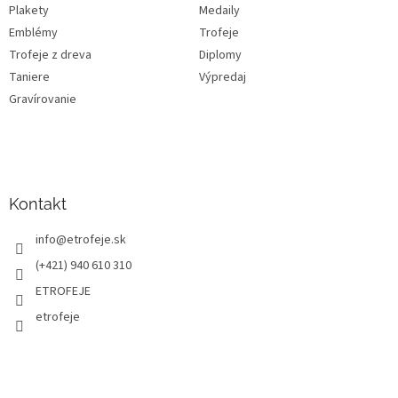
Plakety
Medaily
Emblémy
Trofeje
Trofeje z dreva
Diplomy
Taniere
Výpredaj
Gravírovanie
Kontakt
info
@
etrofeje.sk
(+421) 940 610 310
ETROFEJE
etrofeje