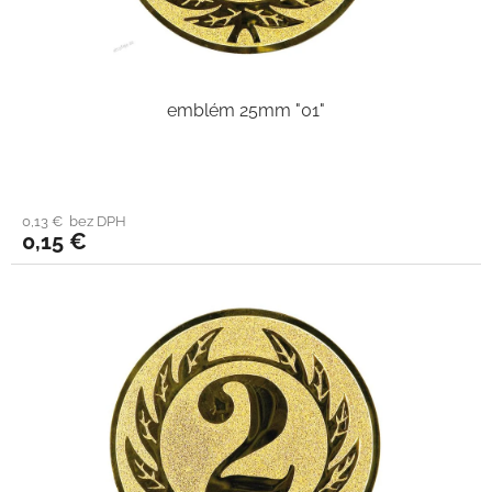
emblém 25mm "01"
0,13 € bez DPH
0,15 €