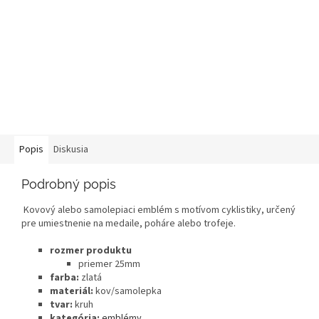
Popis
Diskusia
Podrobný popis
Kovový alebo samolepiaci emblém s motívom cyklistiky, určený
pre umiestnenie na medaile, poháre alebo trofeje.
rozmer produktu
priemer 25mm
farba:
zlatá
materiál:
kov/samolepka
tvar:
kruh
kategória:
emblémy