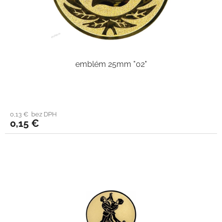
emblém 25mm "02"
0,13 € bez DPH
0,15 €