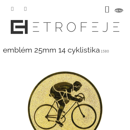
Prejsť
na
NÁKU
obsah
KOŠÍK
emblém 25mm 14 cyklistika
1580