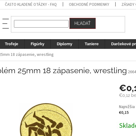
ČASTO KLADENÉ OTÁZKY - FAQ
OBCHODNÉ PODMIENKY
ZÁSADY
HĽADAŤ
Trofeje
Figúrky
Diplomy
Taniere
Darčekové p
5mm 18 zápasenie, wrestling
lém 25mm 18 zápasenie, wrestling
266
€0,
€0,12 b
Jednotk
Najnižšia
cena:
€0,15
Sklad