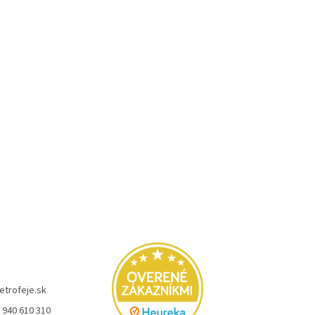
etrofeje.sk
 940 610 310