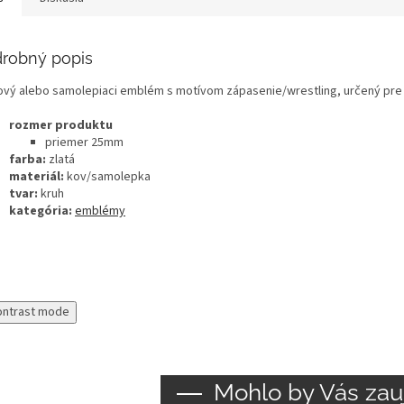
robný popis
vý alebo samolepiaci emblém s motívom zápasenie/wrestling, určený pre u
rozmer produktu
priemer 25mm
farba:
zlatá
materiál:
kov/samolepka
tvar:
kruh
kategória:
emblémy
ontrast mode
Mohlo by Vás zau