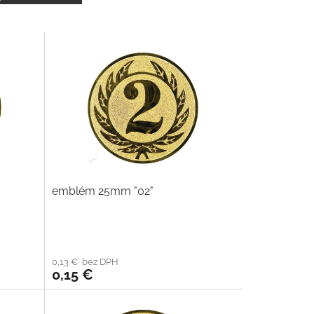
emblém 25mm "02"
0,13 € bez DPH
0,15 €