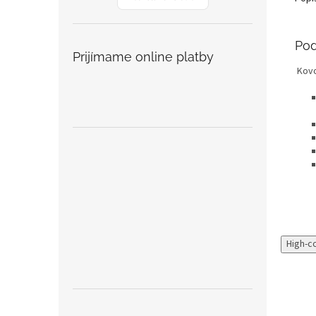
Pod
Prijímame online platby
Kovo
High-c