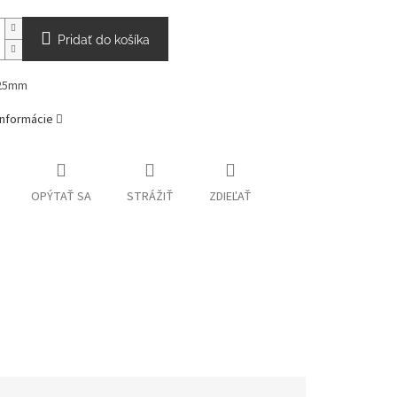
Pridať do košíka
 25mm
informácie
OPÝTAŤ SA
STRÁŽIŤ
ZDIEĽAŤ