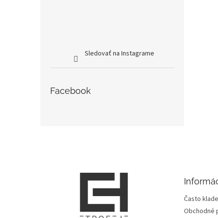
Sledovať na Instagrame
Facebook
Z
á
p
ä
t
Informác
i
e
Často klade
Obchodné 