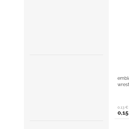
embl
wrest
0,13 
0,15