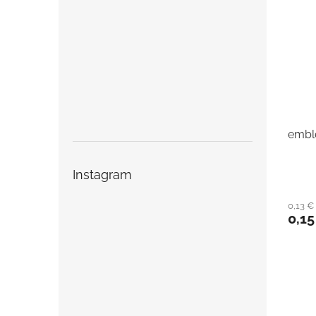
embl
Instagram
0,13 
0,15