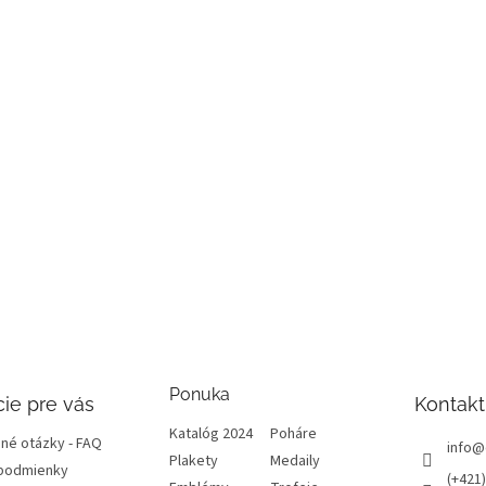
Ponuka
ie pre vás
Kontakt
Katalóg 2024
Poháre
né otázky - FAQ
info
@
Plakety
Medaily
podmienky
(+421)