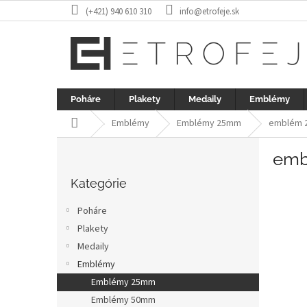
Prejsť
(+421) 940 610 310
info@etrofeje.sk
na
obsah
Poháre
Plakety
Medaily
Emblémy
Domov
Emblémy
Emblémy 25mm
emblém 2
B
emb
o
Preskočiť
č
kategórie
Kategórie
n
ý
Poháre
p
Plakety
a
Medaily
n
e
Emblémy
l
Emblémy 25mm
Emblémy 50mm