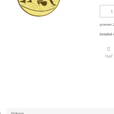
priemer
Detailné 
TLAČ
s
Diskusia