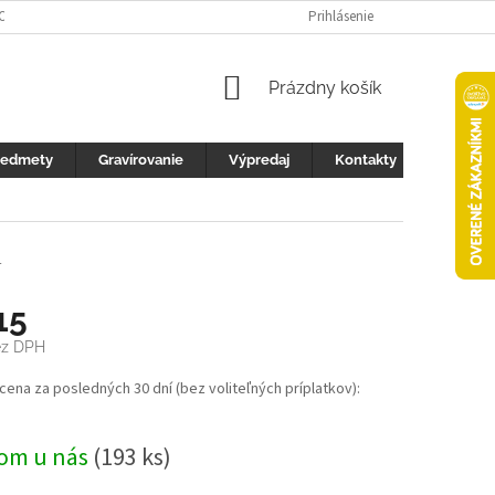
 OCHRANY OSOBNÝCH ÚDAJOV
FOTOGALERIA
Prihlásenie
KONTAKTY
ZML
NÁKUPNÝ
Prázdny košík
KOŠÍK
redmety
Gravírovanie
Výpredaj
Kontakty
4
15
ez DPH
ová
 cena za posledných 30 dní (bez voliteľných príplatkov):
om u nás
(193 ks)