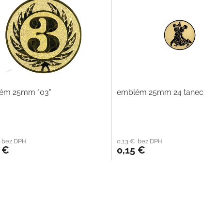
ém 25mm "03"
emblém 25mm 24 tanec
€ bez DPH
0,13 € bez DPH
 €
0,15 €