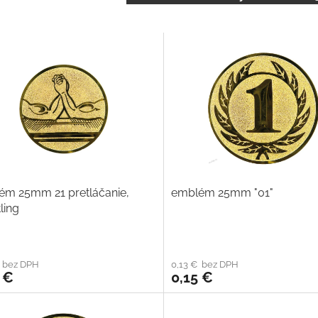
ém 25mm 21 pretláčanie,
emblém 25mm "01"
ling
€ bez DPH
0,13 € bez DPH
 €
0,15 €