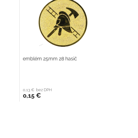
emblém 25mm 28 hasič
0,13 € bez DPH
0,15 €