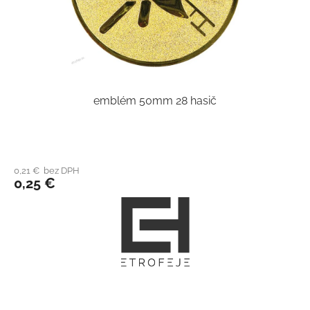
emblém 50mm 28 hasič
0,21 € bez DPH
0,25 €
Z
á
p
ä
t
i
e