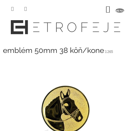
Prejsť
na
NÁKU
obsah
KOŠÍK
emblém 50mm 38 kôň/kone
1265