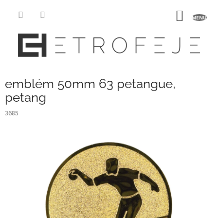
Prejsť
na
NÁKU
obsah
KOŠÍK
emblém 50mm 63 petangue,
petang
3685