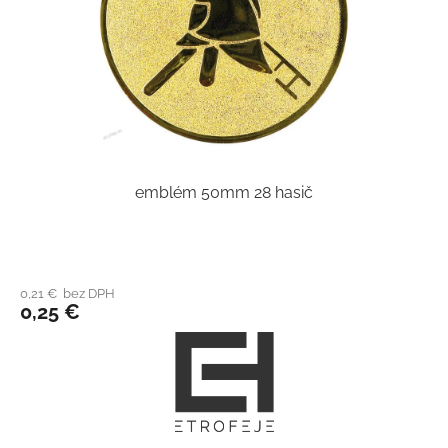
emblém 50mm 28 hasič
0,21 € bez DPH
0,25 €
Z
á
p
ä
t