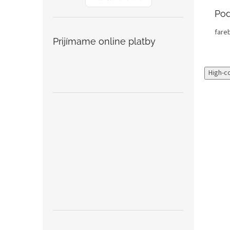
Pod
fare
Prijímame online platby
High-c