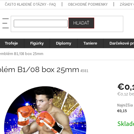
ČASTO KLADENÉ OTÁZKY - FAQ
OBCHODNÉ PODMIENKY
ZÁSADY
HĽADAŤ
Trofeje
Figúrky
Diplomy
Taniere
Darčekové p
emblém B1/08 box 25mm
lém B1/08 box 25mm
4581
€0,
€0,12 b
Jednotk
Najnižšia
cena:
€0,15
Sklad