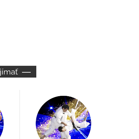
jímať