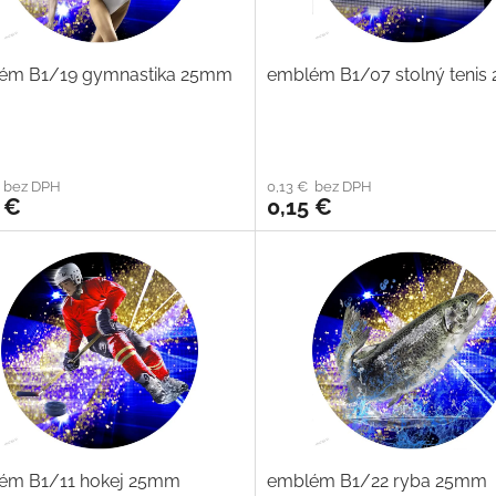
ém B1/19 gymnastika 25mm
emblém B1/07 stolný teni
€ bez DPH
0,13 € bez DPH
 €
0,15 €
ém B1/11 hokej 25mm
emblém B1/22 ryba 25mm