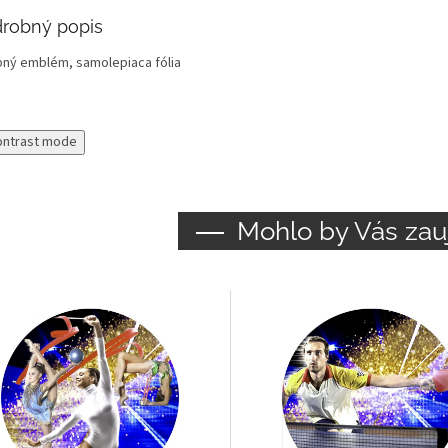
robný popis
bný emblém, samolepiaca fólia
ontrast mode
Mohlo by Vás zau