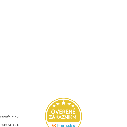
etrofeje.sk
 940 610 310