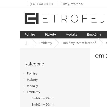
Prejsť
(+421) 940 610 310
info@etrofeje.sk
na
obsah
Poháre
Plakety
Medaily
Emblémy
Domov
Emblémy
Emblémy 25mm farebné
B
emb
o
Preskočiť
č
kategórie
Kategórie
n
ý
Poháre
p
Plakety
a
Medaily
n
e
Emblémy
l
Emblémy 25mm
Emblémy 50mm