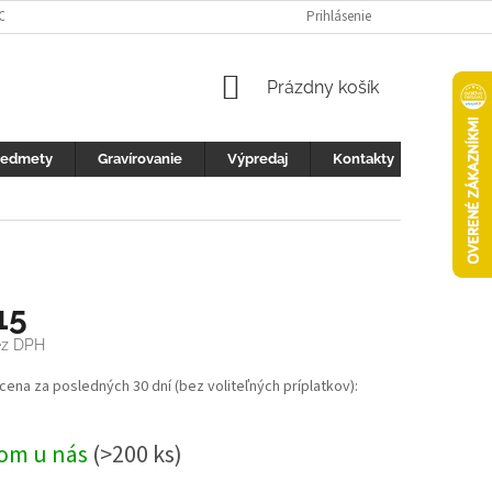
 OCHRANY OSOBNÝCH ÚDAJOV
FOTOGALERIA
Prihlásenie
KONTAKTY
ZML
NÁKUPNÝ
Prázdny košík
KOŠÍK
redmety
Gravírovanie
Výpredaj
Kontakty
15
ez DPH
ová
 cena za posledných 30 dní (bez voliteľných príplatkov):
om u nás
(>200 ks)