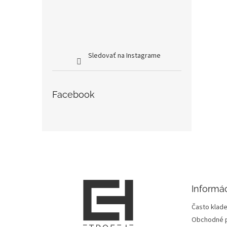
Sledovať na Instagrame
Facebook
Z
á
p
ä
t
Informác
i
e
Často klade
Obchodné 