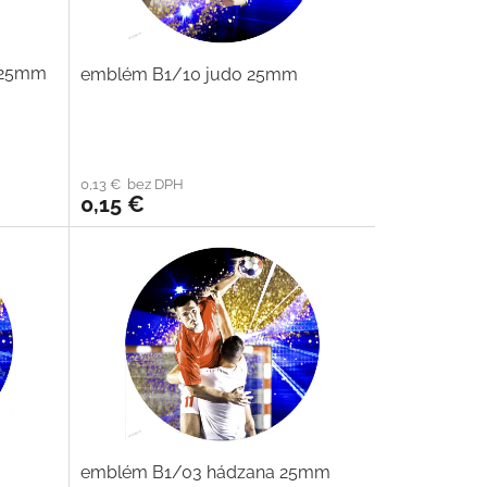
s 25mm
emblém B1/10 judo 25mm
0,13 € bez DPH
0,15 €
emblém B1/03 hádzana 25mm