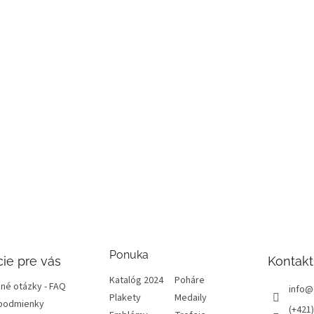
Ponuka
ie pre vás
Kontakt
Katalóg 2024
Poháre
né otázky - FAQ
info
@
Plakety
Medaily
podmienky
(+421)