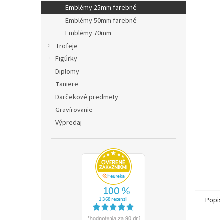
Emblémy 25mm farebné
Emblémy 50mm farebné
Emblémy 70mm
Trofeje
Figúrky
Diplomy
Taniere
Darčekové predmety
Gravírovanie
Výpredaj
Popi