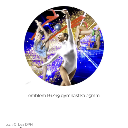
emblém B1/19 gymnastika 25mm
0,13 € bez DPH