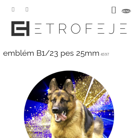
Prejsť
na
NÁKU
obsah
KOŠÍK
emblém B1/23 pes 25mm
4597