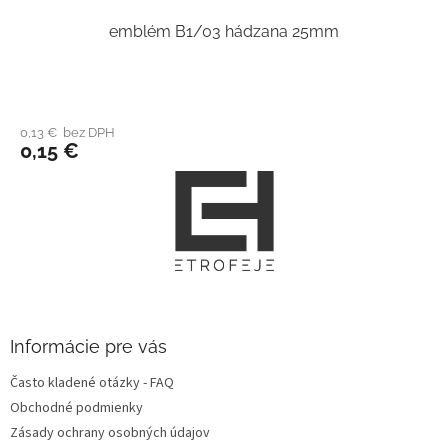
emblém B1/03 hádzana 25mm
0,13 € bez DPH
0,15 €
Z
á
p
ä
t
i
e
Informácie pre vás
Často kladené otázky - FAQ
Obchodné podmienky
Zásady ochrany osobných údajov