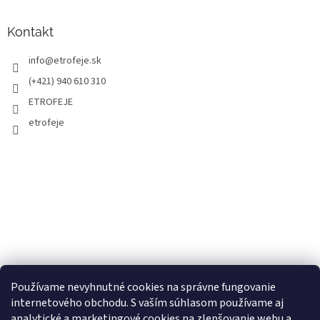
Kontakt
info
@
etrofeje.sk
(+421) 940 610 310
ETROFEJE
etrofeje
Používame nevyhnutné cookies na správne fungovanie
internetového obchodu. S vaším súhlasom používame aj
analytické a marketingové cookies na zlepšovanie webu a