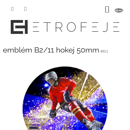
Prejsť
na
NÁKU
obsah
KOŠÍK
emblém B2/11 hokej 50mm
4611