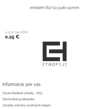
emblém B2/10 judo 50mm
0,21 € bez DPH
0,25 €
Z
á
p
ä
t
i
e
Informácie pre vás
Často kladené otázky - FAQ
Obchodné podmienky
Zásady ochrany osobných údajov