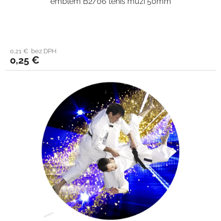
emblém B2/06 tenis muži 50mm
0,21 € bez DPH
0,25 €