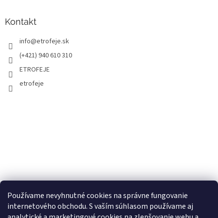
Kontakt
info
@
etrofeje.sk
(+421) 940 610 310
ETROFEJE
etrofeje
Používame nevyhnutné cookies na správne fungovanie
internetového obchodu. S vaším súhlasom používame aj
analytické a marketingové cookies na zlepšovanie webu a