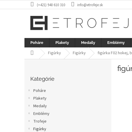
Prejsť
(+421) 940 610 310
info@etrofeje.sk
na
obsah
Poháre
Plakety
Medaily
Emblémy
Domov
Figúrky
Figúrky
figúrka F02 hokej, 
B
figú
o
Preskočiť
č
kategórie
Kategórie
n
ý
Poháre
p
Plakety
a
Medaily
n
e
Emblémy
l
Trofeje
Figúrky