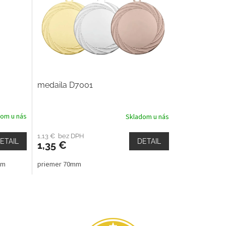
medaila D7001
dom u nás
Skladom u nás
1,13 € bez DPH
ETAIL
DETAIL
1,35 €
cm
priemer 70mm