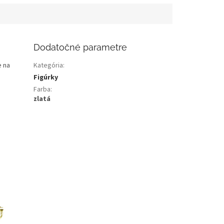
Dodatočné parametre
e na
Kategória
:
Figúrky
Farba
:
zlatá