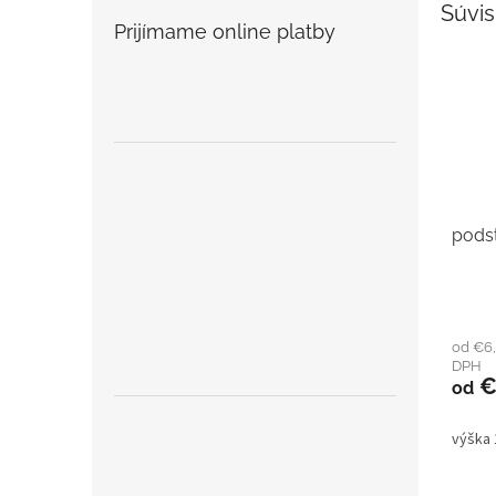
Súvis
Prijímame online platby
pods
od €6,
DPH
€
od
výška 