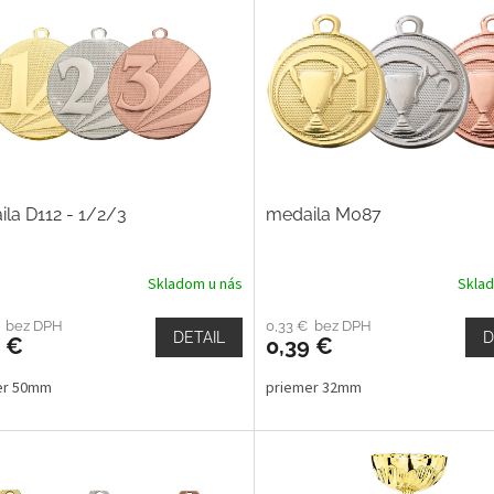
la D112 - 1/2/3
medaila M087
Skladom u nás
Skla
€ bez DPH
0,33 € bez DPH
DETAIL
D
0 €
0,39 €
er 50mm
priemer 32mm