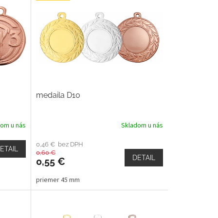
medaila D10
dom u nás
Skladom u nás
0,46 € bez DPH
ETAIL
0,60 €
DETAIL
0,55 €
priemer 45 mm