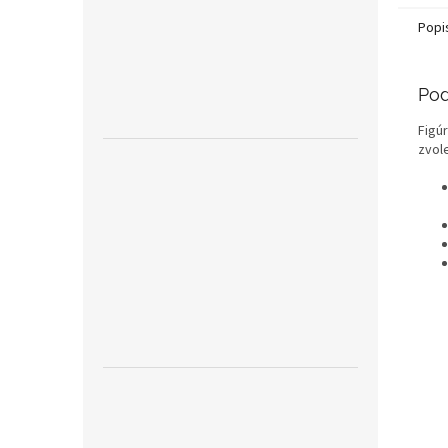
Popi
Pod
Figú
zvol