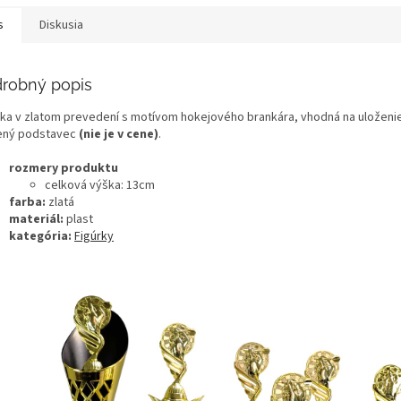
s
Diskusia
robný popis
rka v zlatom prevedení s motívom hokejového brankára, vhodná na uloženi
ený podstavec
(nie je v cene)
.
rozmery produktu
celková výška: 13cm
farba:
zlatá
materiál:
plast
kategória:
Figúrky