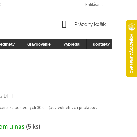
 OCHRANY OSOBNÝCH ÚDAJOV
FOTOGALERIA
Prihlásenie
KONTAKTY
ZML
NÁKUPNÝ
Prázdny košík
KOŠÍK
redmety
Gravírovanie
Výpredaj
Kontakty
ez DPH
ová
 cena za posledných 30 dní (bez voliteľných príplatkov):
om u nás
(5 ks)