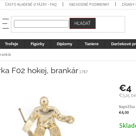
ČASTO KLADENÉ OTÁZKY - FAQ
OBCHODNÉ PODMIENKY
ZÁSADY
HĽADAŤ
Trofeje
Figúrky
Diplomy
Taniere
Darčekové p
brankár
rka F02 hokej, brankár
1767
€4
€3,25 b
Jednotk
Najnižšia
cena:
€4,00
Sklad