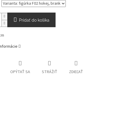
Pridať do košíka
cm
informácie
OPÝTAŤ SA
STRÁŽIŤ
ZDIEĽAŤ