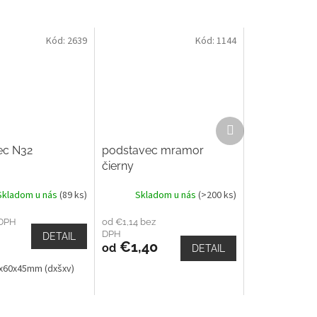
Kód:
2639
Kód:
1144
Ďalší
produkt
ec N32
podstavec mramor
čierny
Skladom u nás
(89 ks)
Skladom u nás
(>200 ks)
 DPH
od €1,14 bez
DPH
DETAIL
€1,40
od
DETAIL
0x60x45mm (dxšxv)