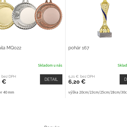
ila MQ022
pohár 167
Skladom u nás
Skla
€ bez DPH
5,21 € bez DPH
DETAIL
D
0 €
6,20 €
er 40 mm
výška 20cm/23cm/25cm/28cm/30