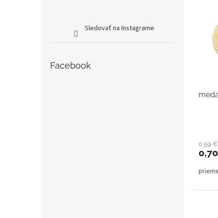
Sledovať na Instagrame
Facebook
medai
0,59 
0,7
priem