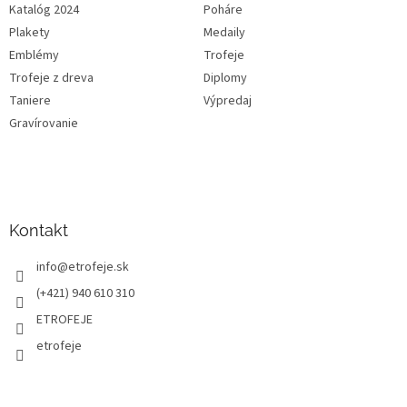
Katalóg 2024
Poháre
Plakety
Medaily
Emblémy
Trofeje
Trofeje z dreva
Diplomy
Taniere
Výpredaj
Gravírovanie
Kontakt
info
@
etrofeje.sk
(+421) 940 610 310
ETROFEJE
etrofeje