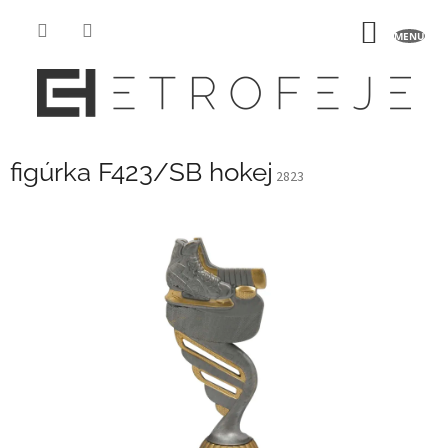
Prejsť
na
NÁKU
obsah
KOŠÍK
figúrka F423/SB hokej
2823