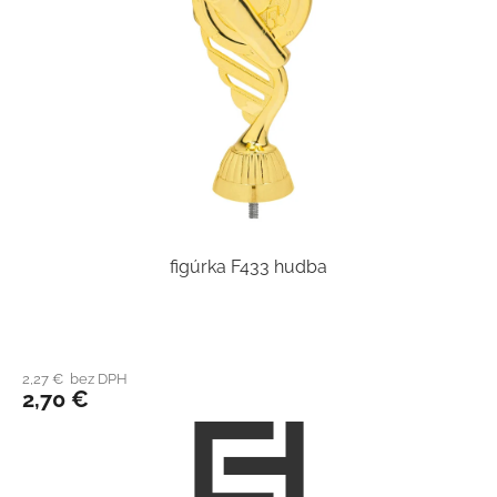
figúrka F433 hudba
2,27 € bez DPH
2,70 €
Z
á
p