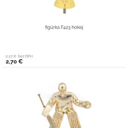
figúrka F423 hokej
2,27 € bez DPH
2,70 €