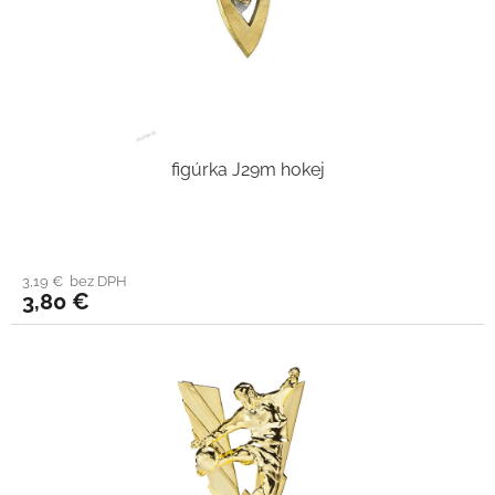
figúrka J29m hokej
3,19 € bez DPH
3,80 €