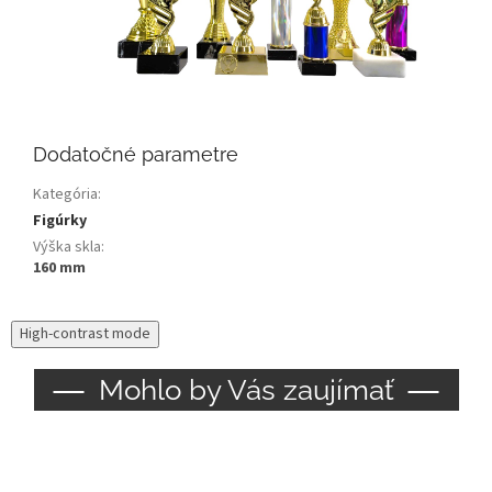
Dodatočné parametre
Kategória
:
Figúrky
Výška skla
:
160 mm
High-contrast mode
Mohlo by Vás zaujímať