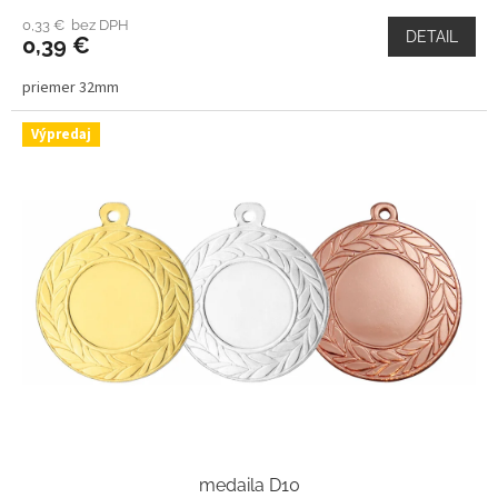
0,33 € bez DPH
DETAIL
0,39 €
priemer 32mm
Výpredaj
medaila D10