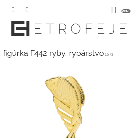
Prejsť
na
NÁKU
obsah
KOŠÍK
figúrka F442 ryby, rybárstvo
1572