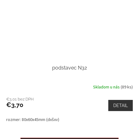
podstavec N32
Skladom u nás
(89 ks)
€3,01 bez DPH
€3,70
DETAIL
rozmer: 80x60x45mm (dxšxv)