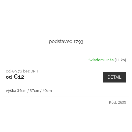
podstavec 1793
Skladom u nás
(11 ks)
od €9,76 bez DPH
€12
od
DETAIL
výška 34cm / 37cm / 40cm
Kód:
2639