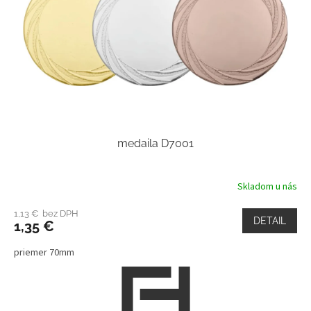
medaila D7001
Skladom u nás
1,13 € bez DPH
DETAIL
1,35 €
priemer 70mm
Z
á
p