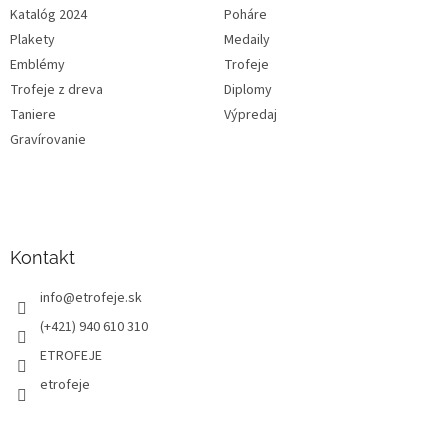
Katalóg 2024
Poháre
Plakety
Medaily
Emblémy
Trofeje
Trofeje z dreva
Diplomy
Taniere
Výpredaj
Gravírovanie
Kontakt
info
@
etrofeje.sk
(+421) 940 610 310
ETROFEJE
etrofeje