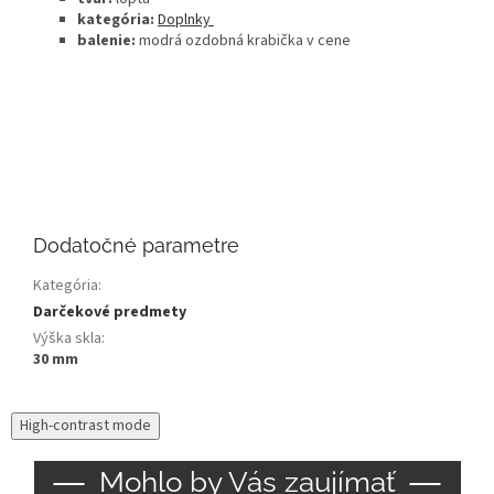
kategória:
Doplnky
balenie:
modrá ozdobná krabička v cene
Dodatočné parametre
Kategória
:
Darčekové predmety
Výška skla
:
30 mm
High-contrast mode
Mohlo by Vás zaujímať