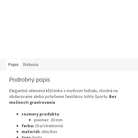
Popis
Diskusia
Podrobný popis
Elegantná sklenená kľúčenka s motívom futbalu, vhodná na
obdarovanie alebo potešenie fanúšikov tohto športu.
Bez
možnosti gravírovania
rozmery produktu
priemer: 30 mm
farba:
číra/strieborná
materiál:
sklo/kov
tvar:
lopta