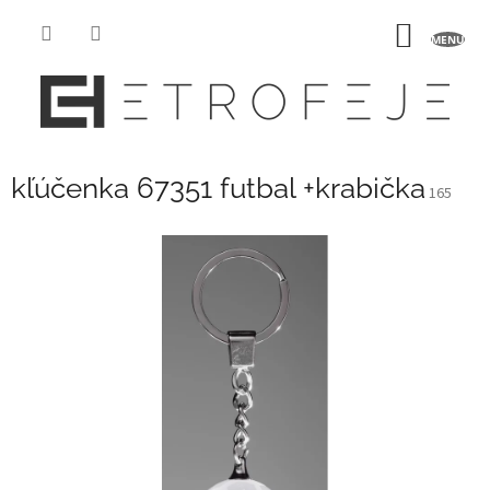
Prejsť
na
NÁKU
obsah
KOŠÍK
kľúčenka 67351 futbal +krabička
165