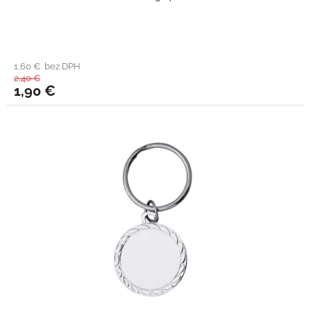
1,60 € bez DPH
2,40 €
1,90 €