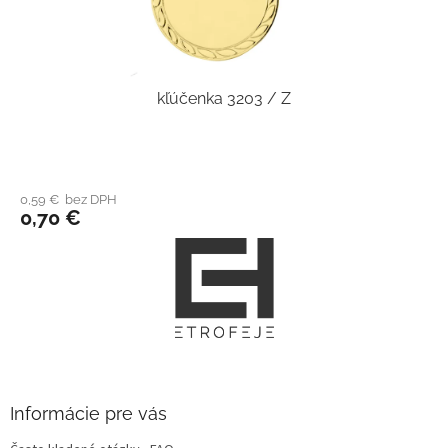
kľúčenka 3203 / Z
0,59 € bez DPH
0,70 €
Z
á
p
ä
t
i
e
Informácie pre vás