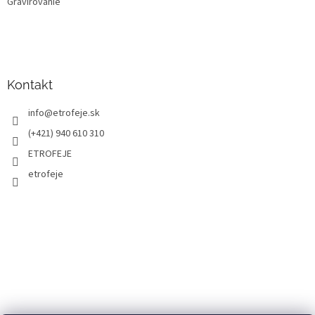
Gravírovanie
Kontakt
info
@
etrofeje.sk
(+421) 940 610 310
ETROFEJE
etrofeje