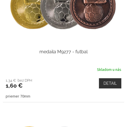
medaila M9277 - futbal
Skladom u nás
1,34 € bez DPH
DETAIL
1,60 €
priemer 70mm