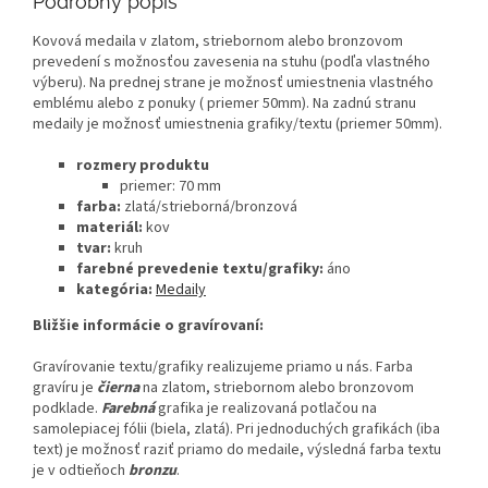
Podrobný popis
Kovová medaila v zlatom, striebornom alebo bronzovom
prevedení s možnosťou zavesenia na stuhu (podľa vlastného
výberu). Na prednej strane je možnosť umiestnenia vlastného
emblému alebo z ponuky ( priemer 50mm). Na zadnú stranu
medaily je možnosť umiestnenia grafiky/textu (priemer 50mm).
rozmery produktu
priemer: 70 mm
farba:
zlatá/strieborná/bronzová
materiál:
kov
tvar:
kruh
farebné prevedenie textu/grafiky:
áno
kategória:
Medaily
Bližšie informácie o gravírovaní:
Gravírovanie textu/grafiky realizujeme priamo u nás. Farba
gravíru je
čierna
na zlatom, striebornom alebo bronzovom
podklade.
Farebná
grafika je realizovaná potlačou na
samolepiacej fólii (biela, zlatá). Pri jednoduchých grafikách (iba
text) je možnosť raziť priamo do medaile, výsledná farba textu
je v odtieňoch
bronzu
.