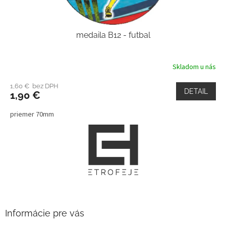
medaila B12 - futbal
Skladom u nás
1,60 € bez DPH
DETAIL
1,90 €
priemer 70mm
Z
á
p
ä
t
i
e
Informácie pre vás