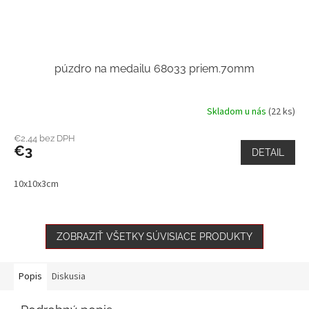
púzdro na medailu 68033 priem.70mm
Skladom u nás
(22 ks)
€2,44 bez DPH
€3
DETAIL
10x10x3cm
ZOBRAZIŤ VŠETKY SÚVISIACE PRODUKTY
Popis
Diskusia