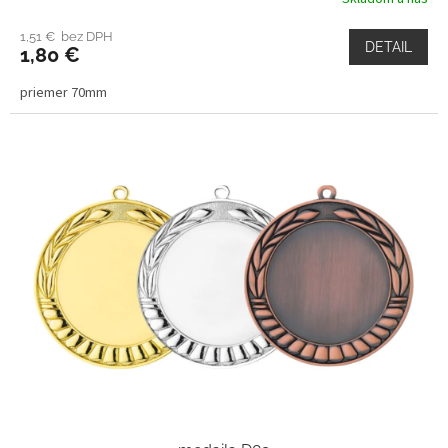
1,51 € bez DPH
DETAIL
1,80 €
priemer 70mm