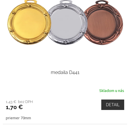
medaila D441
Skladom u nás
1,43 € bez DPH
DETAIL
1,70 €
priemer 70mm