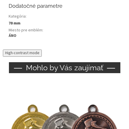
Dodatočné parametre
Kategória
:
70 mm
Miesto pre emblém
:
ÁNO
High-contrast mode
Mohlo by Vás zaujímať