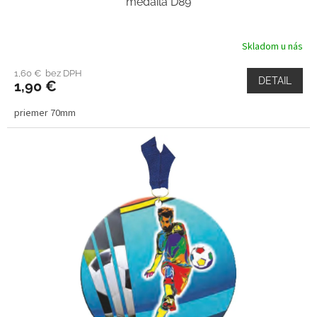
medaila D89
Skladom u nás
1,60 € bez DPH
DETAIL
1,90 €
priemer 70mm