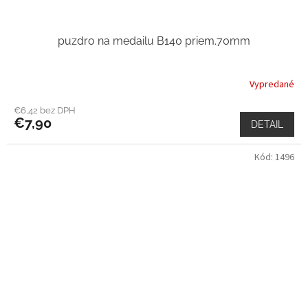
puzdro na medailu B140 priem.70mm
Vypredané
€6,42 bez DPH
€7,90
DETAIL
Kód:
1496