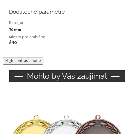
Dodatočné parametre
Kategória
:
70 mm
Miesto pre emblém
:
ÁNO
High-contrast mode
Mohlo by Vás zaujímať