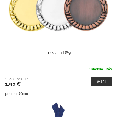
medaila D89
Skladom u nás
1,60 € bez DPH
DETAIL
1,90 €
priemer 70mm