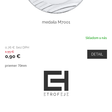
medaila M7001
Skladom u nás
0,76 € bez DPH
1,35 €
DETAIL
0,90 €
priemer 70mm
Z
á
p
ä
t
i
e