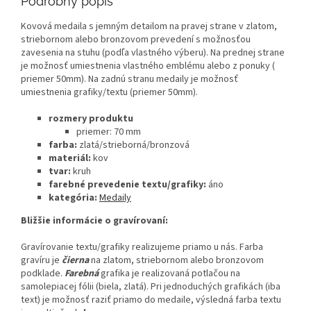
Podrobný popis
Kovová medaila s jemným detailom na pravej strane v zlatom,
striebornom alebo bronzovom prevedení s možnosťou
zavesenia na stuhu (podľa vlastného výberu). Na prednej strane
je možnosť umiestnenia vlastného emblému alebo z ponuky (
priemer 50mm). Na zadnú stranu medaily je možnosť
umiestnenia grafiky/textu (priemer 50mm).
rozmery produktu
priemer: 70 mm
farba:
zlatá/strieborná/bronzová
materiál:
kov
tvar:
kruh
farebné prevedenie textu/grafiky:
áno
kategória:
Medaily
Bližšie informácie o gravírovaní:
Gravírovanie textu/grafiky realizujeme priamo u nás. Farba
gravíru je
čierna
na zlatom, striebornom alebo bronzovom
podklade.
Farebná
grafika je realizovaná potlačou na
samolepiacej fólii (biela, zlatá). Pri jednoduchých grafikách (iba
text) je možnosť raziť priamo do medaile, výsledná farba textu