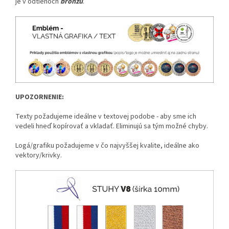
je v odtieňoch
bronzu
.
UPOZORNENIE:
Texty požadujeme ideálne v textovej podobe - aby sme ich
vedeli hneď kopírovať a vkladať. Eliminujú sa tým možné chyby.
Logá/grafiku požadujeme v čo najvyššej kvalite, ideálne ako
vektory/krivky.