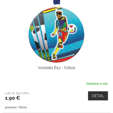
medaila B12 - futbal
Skladom u nás
1,60 € bez DPH
DETAIL
1,90 €
priemer 70mm