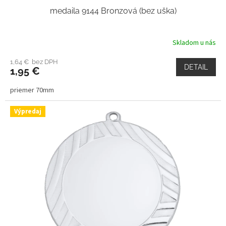
medaila 9144 Bronzová (bez uška)
Skladom u nás
1,64 € bez DPH
DETAIL
1,95 €
priemer 70mm
Výpredaj