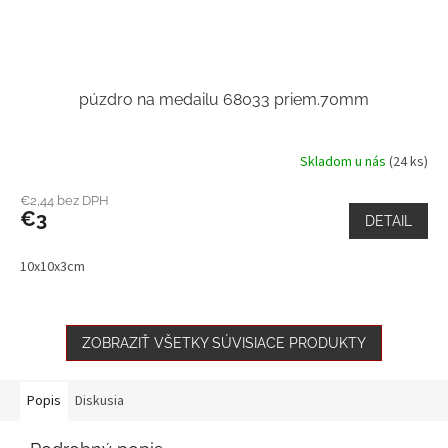
púzdro na medailu 68033 priem.70mm
Skladom u nás
(24 ks)
€2,44 bez DPH
€3
DETAIL
10x10x3cm
ZOBRAZIŤ VŠETKY SÚVISIACE PRODUKTY
Popis
Diskusia