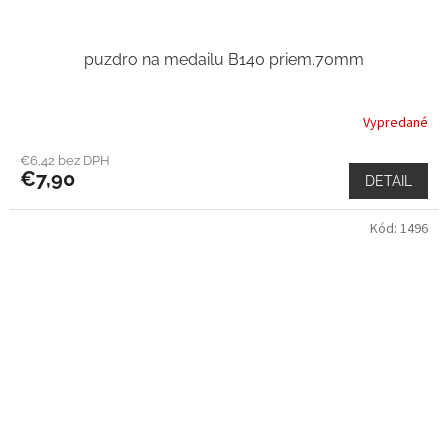
puzdro na medailu B140 priem.70mm
Vypredané
€6,42 bez DPH
€7,90
DETAIL
Kód:
1496