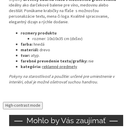
ideálny ako darčekové balenie pre víno, medovinu alebo
destilát. Ponúkame krabičky na fľaše s možnosťou
personalizácie textu, mena či loga. Kvalitné spracovanie,
elegantný dizajn a rýchle dodanie.
rozmery produktu
rozmer: 10x10x35 cm (dxšxv)
farba:
hnedá
materiál:
drevo
tvar:
atyp.
farebné prevedenie textu/grafiky:
nie
kategória:
reklamné predmety
Pokyny na starostlivosť a použitie:
určené pre umiestnenie v
interiéri, obal je možné ošetrovať suchou handrou.
High-contrast mode
Mohlo by Vás zaujímať