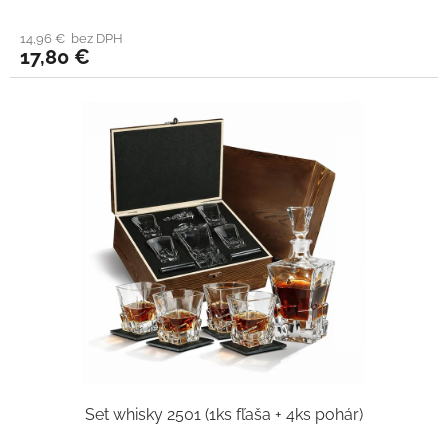
14,96 € bez DPH
17,80 €
Set whisky 2501 (1ks fľaša + 4ks pohár)