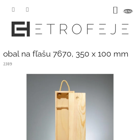
Prejsť
na
NÁKU
obsah
KOŠÍK
obal na fľašu 7670, 350 x 100 mm
2389