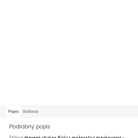
Popis
Diskusia
Podrobný popis
Štýlový
drevený obal na fľašu s možnosťou gravírovania
–