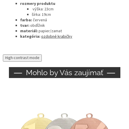
rozmery produktu
výška: 23cm
šírka: 19cm
farba:
červená
tvar:
obdĺžnik
materiál:
papier/zamat
kategória:
ozdobné krabičky
High-contrast mode
Mohlo by Vás zaujímať