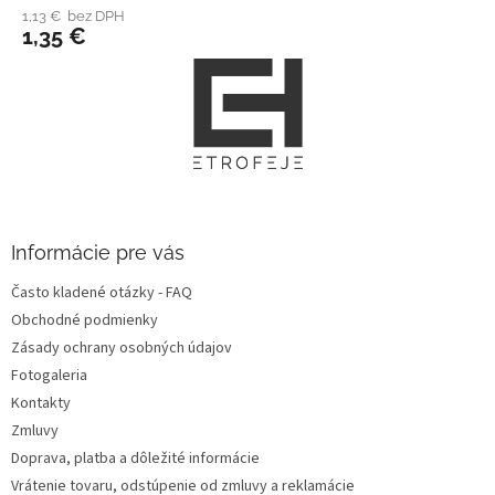
1,13 € bez DPH
1,35 €
Z
á
p
ä
t
i
e
Informácie pre vás
Často kladené otázky - FAQ
Obchodné podmienky
Zásady ochrany osobných údajov
Fotogaleria
Kontakty
Zmluvy
Doprava, platba a dôležité informácie
Vrátenie tovaru, odstúpenie od zmluvy a reklamácie