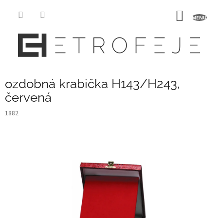
Prejsť
na
NÁKU
obsah
KOŠÍK
ozdobná krabička H143/H243,
červená
1882