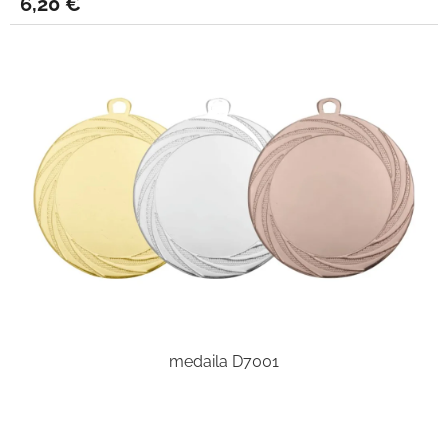
6,20 €
medaila D7001