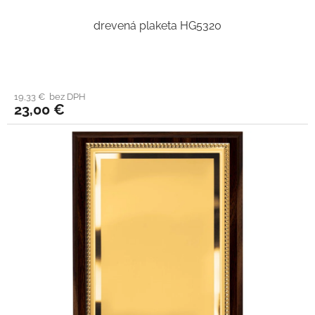
drevená plaketa HG5320
19,33 € bez DPH
23,00 €