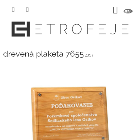
Prejsť
na
NÁKU
obsah
KOŠÍK
drevená plaketa 7655
2397