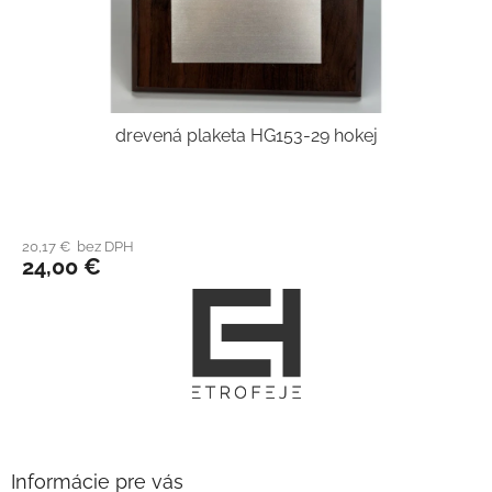
drevená plaketa HG153-29 hokej
20,17 € bez DPH
24,00 €
Z
á
p
ä
t
i
e
Informácie pre vás