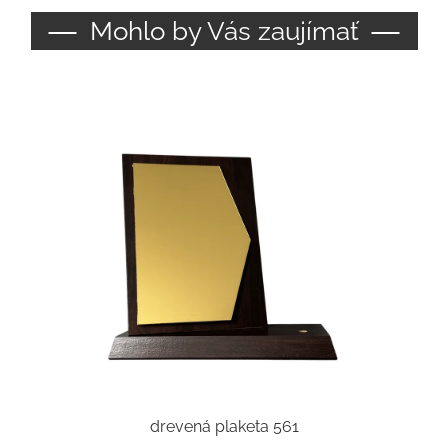
Mohlo by Vás zaujímať
drevená plaketa 561