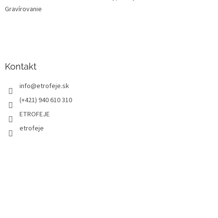
Gravírovanie
Kontakt
info
@
etrofeje.sk
(+421) 940 610 310
ETROFEJE
etrofeje