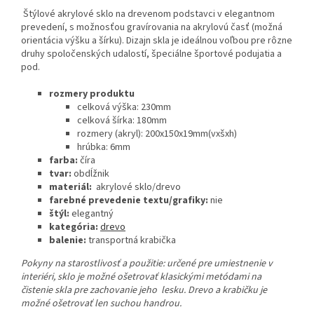
Štýlové akrylové sklo na drevenom podstavci v elegantnom
prevedení, s možnosťou gravírovania na akrylovú časť (možná
orientácia výšku a šírku). Dizajn skla je ideálnou voľbou pre rôzne
druhy spoločenských udalostí, špeciálne športové podujatia a
pod.
rozmery produktu
celková výška: 230mm
celková šírka: 180mm
rozmery (akryl): 200x150x19mm(vxšxh)
hrúbka: 6mm
farba:
číra
tvar:
obdĺžnik
materiál:
akrylové sklo/drevo
farebné prevedenie textu/grafiky:
nie
štýl:
elegantný
kategória:
drevo
balenie:
transportná krabička
Pokyny na starostlivosť a použitie:
určené pre umiestnenie v
interiéri, sklo je možné ošetrovať klasickými metódami na
čistenie skla pre zachovanie jeho lesku. Drevo a krabičku je
možné ošetrovať len suchou handrou.