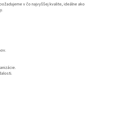
požadujeme v čo najvyššej kvalite, ideálne ako
y.
hov.
anizácie.
alosti.