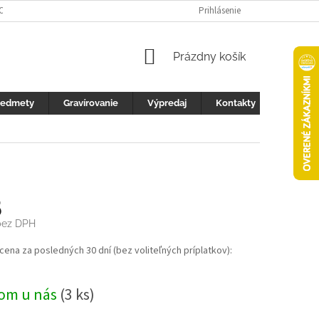
 OCHRANY OSOBNÝCH ÚDAJOV
FOTOGALERIA
Prihlásenie
KONTAKTY
ZML
NÁKUPNÝ
Prázdny košík
KOŠÍK
redmety
Gravírovanie
Výpredaj
Kontakty
5
ez DPH
ová
 cena za posledných 30 dní (bez voliteľných príplatkov):
om u nás
(3 ks)