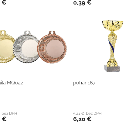
0 €
0,39 €
ila MQ022
pohár 167
€ bez DPH
5,21 € bez DPH
0 €
6,20 €