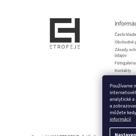
p
ä
t
Informác
i
e
Často klade
Obchodné 
Zásady och
údajov
Fotogaleria
Kontakty
Zmluvy
Používame n
Doprava, pl
informácie
internetové
analytické a
Vrátenie to
od zmluvy a
a zobrazovan
môžete kedy
Moja objed
informácií
Nastaven