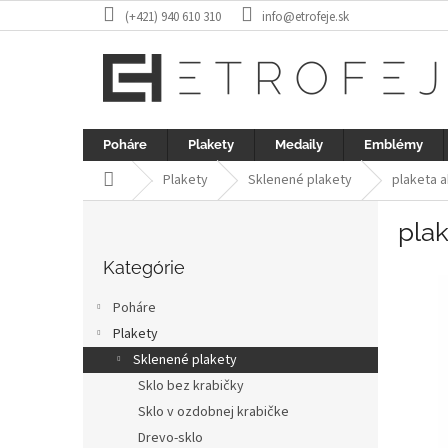
Prejsť
(+421) 940 610 310
info@etrofeje.sk
na
obsah
Poháre
Plakety
Medaily
Emblémy
Domov
Plakety
Sklenené plakety
plaketa a
B
plak
o
Preskočiť
č
kategórie
Kategórie
n
ý
Poháre
p
Plakety
a
Sklenené plakety
n
e
Sklo bez krabičky
l
Sklo v ozdobnej krabičke
Drevo-sklo