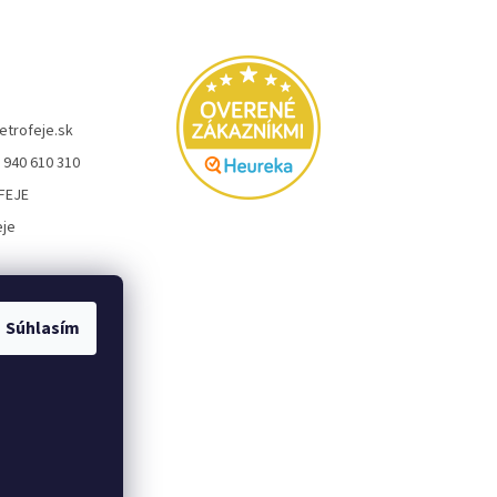
etrofeje.sk
 940 610 310
FEJE
eje
Súhlasím