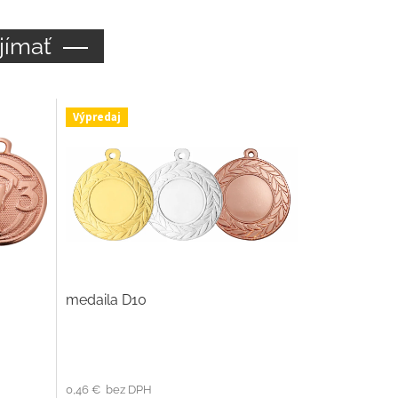
jímať
Výpredaj
medaila D10
0,46 € bez DPH