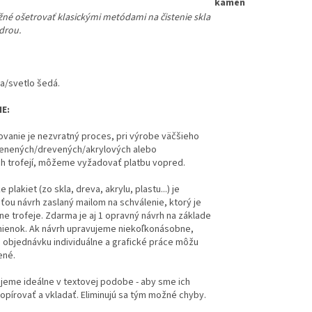
kameň
ožné ošetrovať klasickými metódami na čistenie skla
drou.
la/svetlo šedá.
E:
vanie je nezvratný proces, pri výrobe väčšieho
enených/drevených/akrylových alebo
h trofejí, môžeme vyžadovať platbu vopred.
 plakiet (zo skla, dreva, akrylu, plastu...) je
ou návrh zaslaný mailom na schválenie, ktorý je
ne trofeje. Zdarma je aj 1 opravný návrh na základe
mienok.
Ak návrh upravujeme niekoľkonásobne,
objednávku individuálne a grafické práce môžu
ené.
jeme ideálne v textovej podobe - aby sme ich
opírovať a vkladať. Eliminujú sa tým možné chyby.