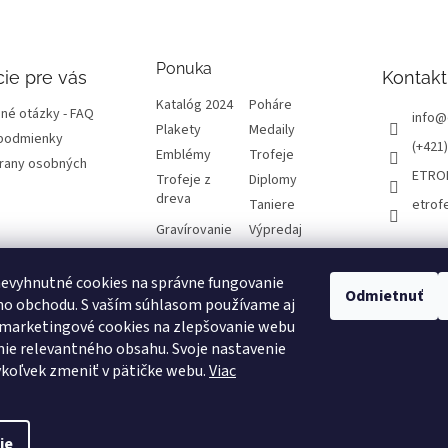
Ponuka
ie pre vás
Kontakt
Katalóg 2024
Poháre
né otázky - FAQ
info
@
Plakety
Medaily
podmienky
(+421)
Emblémy
Trofeje
rany osobných
ETRO
Trofeje z
Diplomy
dreva
Taniere
etrof
Gravírovanie
Výpredaj
evyhnutné cookies na správne fungovanie
atba a dôležité
Odmietnuť
ho obchodu. S vaším súhlasom používame aj
 marketingové cookies na zlepšovanie webu
varu, odstúpenie
 reklamácie
ie relevantného obsahu. Svoje nastavenie
koľvek zmeniť v pätičke webu.
Viac
návka
ie