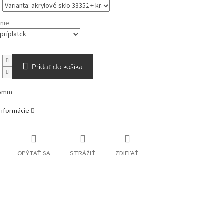
nie
Pridať do košíka
05mm
informácie
OPÝTAŤ SA
STRÁŽIŤ
ZDIEĽAŤ