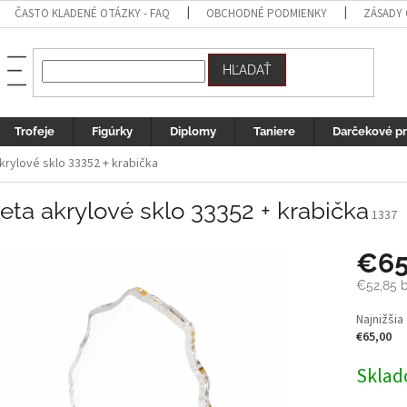
ČASTO KLADENÉ OTÁZKY - FAQ
OBCHODNÉ PODMIENKY
ZÁSADY
HĽADAŤ
Trofeje
Figúrky
Diplomy
Taniere
Darčekové p
krylové sklo 33352 + krabička
eta akrylové sklo 33352 + krabička
1337
€6
€52,85
b
Jednotk
Najnižšia
cena:
€65,00
Sklad