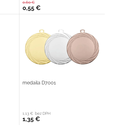
0,60 €
0,55 €
medaila D7001
1,13 € bez DPH
1,35 €