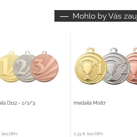
Mohlo by Vás zau
la D112 - 1/2/3
medaila M087
€ bez DPH
0,33 € bez DPH