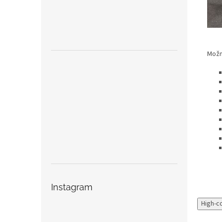
Možno
Instagram
High-c