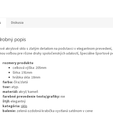
s
Diskusia
robný popis
ové akrylové sklo s zlatým detailom na podstavci v elegantnom prevedení, s
lnou voľbou pre rôzne druhy spoločenských udalostí, špeciálne športové po
rozmery produktu
celková výška: 205mm
šírka: 191mm
hrúbka skla: 18mm
farba:
číra/zlatá
tvar:
atyp.
materiál:
akryl/ kameň
farebné prevedenie textu/grafiky:
nie
štýl:
elegantný
kategória:
sklo
balenie:
zelená ozdobná krabička vystlaná saténom v cene