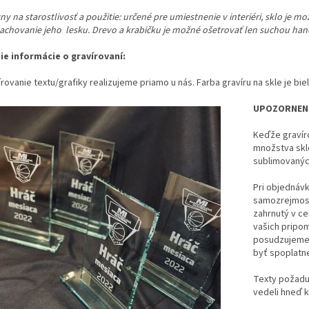
y na starostlivosť a použitie:
určené pre umiestnenie v interiéri, sklo je m
zachovanie jeho lesku. Drevo a krabičku je možné ošetrovať len suchou han
šie informácie o gravírovaní:
rovanie textu/grafiky realizujeme priamo u nás. Farba gravíru na skle je bie
UPOZORNENI
Keďže gravíro
množstva skl
sublimovanýc
Pri objednávke
samozrejmosť
zahrnutý v ce
vašich pripo
posudzujeme 
byť spoplatn
Texty požadu
vedeli hneď k