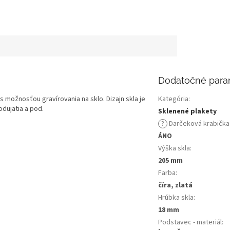
Dodatočné para
 možnosťou gravírovania na sklo. Dizajn skla je
Kategória
:
dujatia a pod.
Sklenené plakety
?
Darčeková krabička
ÁNO
Výška skla
:
205 mm
Farba
:
číra, zlatá
Hrúbka skla
:
18 mm
Podstavec - materiál
: