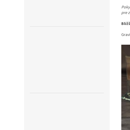
Pokyn
pre 
Bliž
Graví