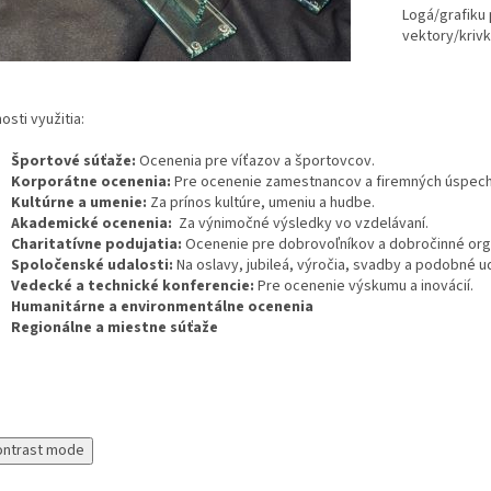
Logá/grafiku 
vektory/krivk
sti využitia:
Športové súťaže:
Ocenenia pre víťazov a športovcov.
Korporátne ocenenia:
Pre ocenenie zamestnancov a firemných úspec
Kultúrne a umenie:
Za prínos kultúre, umeniu a hudbe.
Akademické ocenenia:
Za výnimočné výsledky vo vzdelávaní.
Charitatívne podujatia:
Ocenenie pre dobrovoľníkov a dobročinné org
Spoločenské udalosti:
Na oslavy, jubileá, výročia, svadby a podobné ud
Vedecké a technické konferencie:
Pre ocenenie výskumu a inovácií.
Humanitárne a environmentálne ocenenia
Regionálne a miestne súťaže
ontrast mode