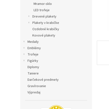
Mramor-sklo
LED trofeje
Drevené plakety
Plakety v krabičke
Ozdobné krabičky
Kovové plakety
Medaily
Emblémy
Trofeje
Figúrky
Diplomy
Taniere
Darčekové predmety
Gravírovanie
Výpredaj