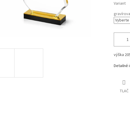
Variant
gravírova
výška 2
Detailné 
TLAČ