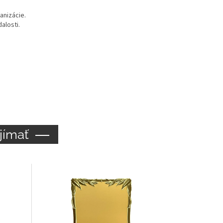
anizácie.
alosti.
jímať