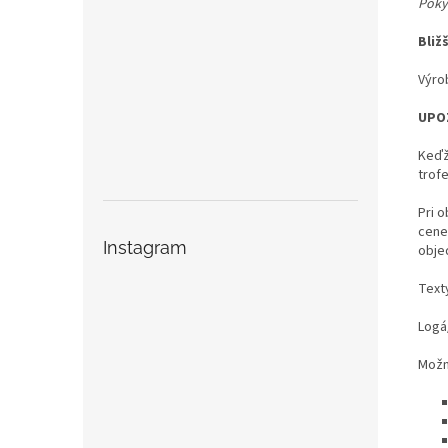
Pokyn
Bliž
Výro
UPO
Keďž
trof
Pri o
cene
Instagram
obje
Text
Logá
Možno