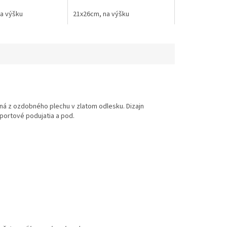
a výšku
21x26cm, na výšku
bená z ozdobného plechu v zlatom odlesku.
Dizajn
portové podujatia a pod.