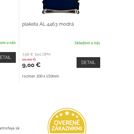
plaketa AL 4463 modrá
dom u nás
Skladom u nás
7,56 € bez DPH
ETAIL
10,00 €
DETAIL
9,00 €
rozmer 200 x 150mm
etrofeje.sk