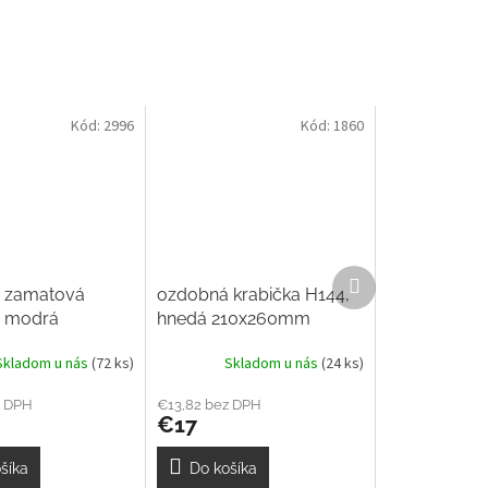
Kód:
2996
Kód:
1860
Ďalší
 zamatová
ozdobná krabička H144,
produkt
, modrá
hnedá 210x260mm
0mm
Skladom u nás
(72 ks)
Skladom u nás
(24 ks)
z DPH
€13,82 bez DPH
€17
šíka
Do košíka