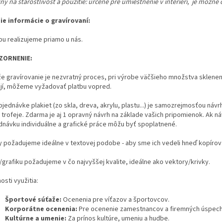
y na starostlivosť a použitie:
určené pre umiestnenie v interiéri, je možné
šie informácie o gravírovaní:
bu realizujeme priamo u nás.
ZORNENIE:
e gravírovanie je nezvratný proces, pri výrobe väčšieho množstva sklen
ejí, môžeme vyžadovať platbu vopred.
bjednávke plakiet (zo skla, dreva, akrylu, plastu...) je samozrejmosťou návr
 trofeje. Zdarma je aj 1 opravný návrh na základe vašich pripomienok.
Ak n
dnávku individuálne a grafické práce môžu byť spoplatnené.
y požadujeme ideálne v textovej podobe - aby sme ich vedeli hneď kopírova
/grafiku požadujeme v čo najvyššej kvalite, ideálne ako vektory/krivky.
sti využitia:
Športové súťaže:
Ocenenia pre víťazov a športovcov.
Korporátne ocenenia:
Pre ocenenie zamestnancov a firemných úspec
Kultúrne a umenie:
Za prínos kultúre, umeniu a hudbe.