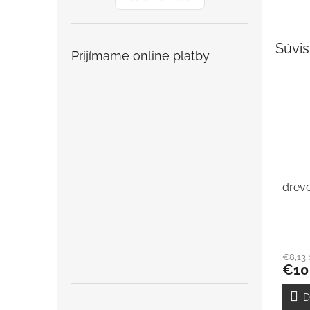
Súvis
Prijímame online platby
dreve
€8,13
€10
D