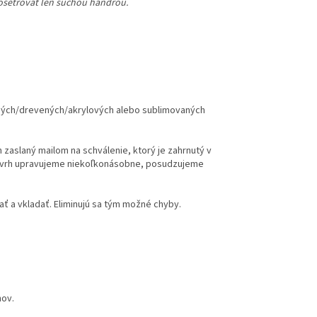
 ošetrovať len suchou handrou.
ených/drevených/akrylových alebo sublimovaných
h zaslaný mailom na schválenie, ktorý je zahrnutý v
ávrh upravujeme niekoľkonásobne, posudzujeme
ť a vkladať. Eliminujú sa tým možné chyby.
hov.