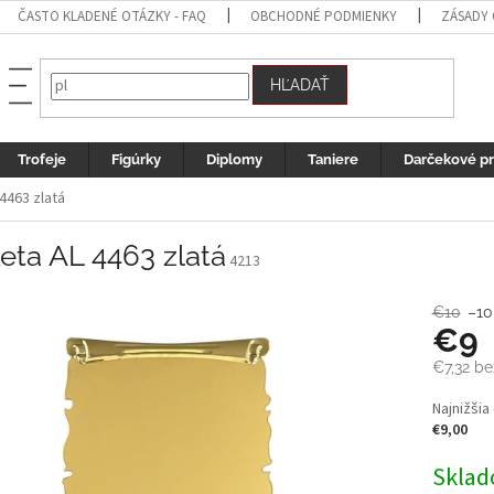
ČASTO KLADENÉ OTÁZKY - FAQ
OBCHODNÉ PODMIENKY
ZÁSADY
HĽADAŤ
Trofeje
Figúrky
Diplomy
Taniere
Darčekové p
4463 zlatá
eta AL 4463 zlatá
4213
€10
–10
€9
€7,32
be
Jednotk
Najnižšia
cena:
€9,00
Sklad