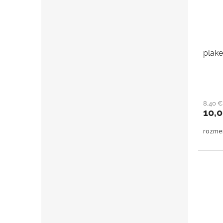
plake
8,40 
10,
rozme