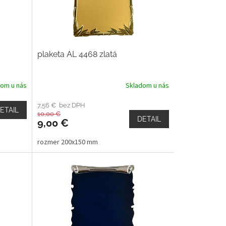
plaketa AL 4468 zlatá
dom u nás
Skladom u nás
7,56 € bez DPH
ETAIL
10,00 €
DETAIL
9,00 €
rozmer 200x150 mm