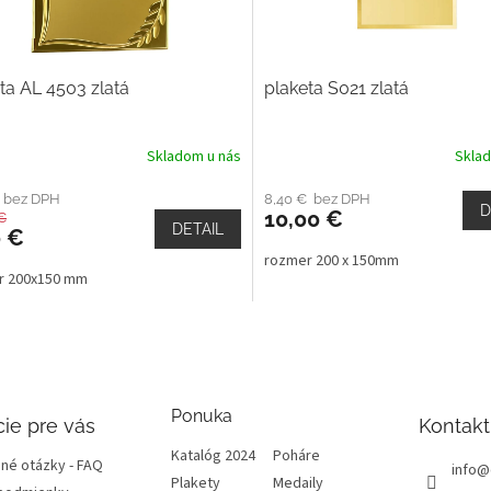
ta AL 4503 zlatá
plaketa S021 zlatá
Skladom u nás
Skla
€ bez DPH
8,40 € bez DPH
D
10,00 €
€
DETAIL
0 €
rozmer 200 x 150mm
r 200x150 mm
Ponuka
ie pre vás
Kontakt
Katalóg 2024
Poháre
né otázky - FAQ
info
@
Plakety
Medaily