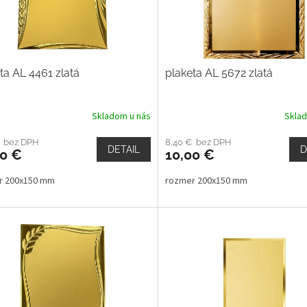
ta AL 4461 zlatá
plaketa AL 5672 zlatá
Skladom u nás
Skla
€ bez DPH
8,40 € bez DPH
DETAIL
D
00 €
10,00 €
r 200x150 mm
rozmer 200x150 mm