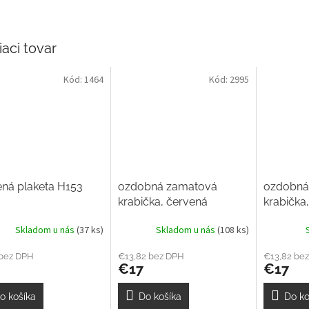
iaci tovar
Kód:
1464
Kód:
2995
ná plaketa H153
ozdobná zamatová
ozdobná
krabička, červená
krabička
210x260mm
210x26
Skladom u nás
(37 ks)
Skladom u nás
(108 ks)
 bez DPH
€13,82 bez DPH
€13,82 be
€17
€17
o košíka
Do košíka
Do ko