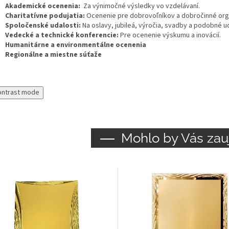
Akademické ocenenia:
Za výnimočné výsledky vo vzdelávaní.
Charitatívne podujatia:
Ocenenie pre dobrovoľníkov a dobročinné org
Spoločenské udalosti:
Na oslavy, jubileá, výročia, svadby a podobné ud
Vedecké a technické konferencie:
Pre ocenenie výskumu a inovácií.
Humanitárne a environmentálne ocenenia
Regionálne a miestne súťaže
ontrast mode
Mohlo by Vás zau