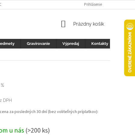
 OCHRANY OSOBNÝCH ÚDAJOV
FOTOGALERIA
Prihlásenie
KONTAKTY
ZML
NÁKUPNÝ
Prázdny košík
KOŠÍK
redmety
Gravírovanie
Výpredaj
Kontakty
 %
z DPH
ová
 cena za posledných 30 dní (bez voliteľných príplatkov):
om u nás
(>200 ks)