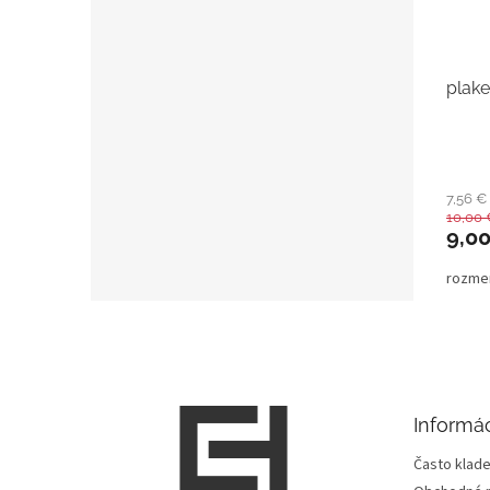
plake
7,56 
10,00 
9,0
rozme
Z
á
p
ä
t
Informác
i
e
Často klade