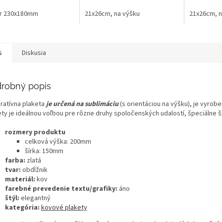
r 230x180mm
21x26cm, na výšku
21x26cm, n
s
Diskusia
robný popis
ratívna plaketa
je určená na sublimáciu
(s orientáciou na výšku), je vyro
ety je ideálnou voľbou pre rôzne druhy spoločenských udalostí, špeciálne š
rozmery produktu
celková výška: 200mm
šírka: 150mm
farba:
zlatá
tvar:
obdĺžnik
materiál:
kov
farebné prevedenie textu/grafiky:
áno
štýl:
elegantný
kategória:
kovové plakety