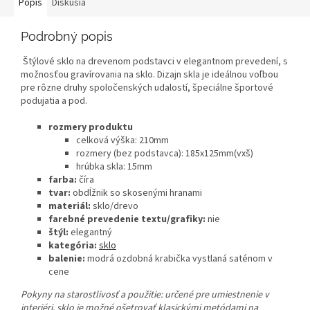
Popis
Diskusia
Podrobný popis
Štýlové sklo na drevenom podstavci v elegantnom prevedení, s
možnosťou gravírovania na sklo. Dizajn skla je ideálnou voľbou
pre rôzne druhy spoločenských udalostí, špeciálne športové
podujatia a pod.
rozmery produktu
celková výška: 210mm
rozmery (bez podstavca): 185x125mm(vxš)
hrúbka skla: 15mm
farba:
číra
tvar:
obdĺžnik so skosenými hranami
materiál:
sklo/drevo
farebné prevedenie textu/grafiky:
nie
štýl:
elegantný
kategória:
sklo
balenie:
modrá ozdobná krabička vystlaná saténom v
cene
Pokyny na starostlivosť a použitie:
určené pre umiestnenie v
interiéri, sklo je možné ošetrovať klasickými metódami na