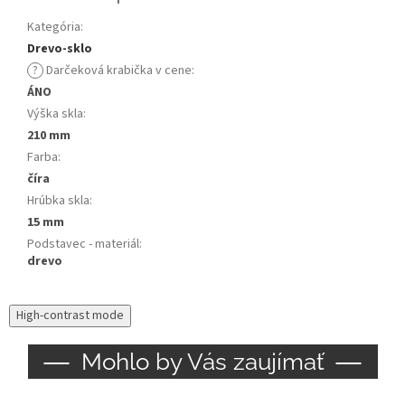
Kategória
:
Drevo-sklo
?
Darčeková krabička v cene
:
ÁNO
Výška skla
:
210 mm
Farba
:
číra
Hrúbka skla
:
15 mm
Podstavec - materiál
:
drevo
High-contrast mode
Mohlo by Vás zaujímať