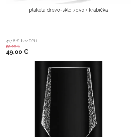
plaketa drevo-sklo 7050 + krabička
41,18 € bez DPH
55,00 €
49,00 €