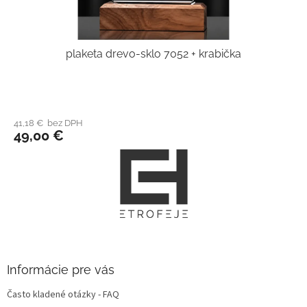
plaketa drevo-sklo 7052 + krabička
41,18 € bez DPH
49,00 €
Z
á
p
ä
t
i
e
Informácie pre vás
Často kladené otázky - FAQ