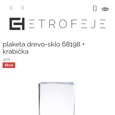
Prejsť
na
NÁKU
obsah
KOŠÍK
plaketa drevo-sklo 68198 +
krabička
2879
Akcia