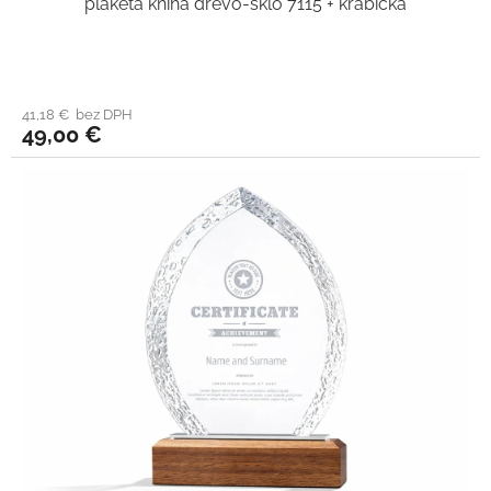
plaketa kniha drevo-sklo 7115 + krabička
41,18 € bez DPH
49,00 €