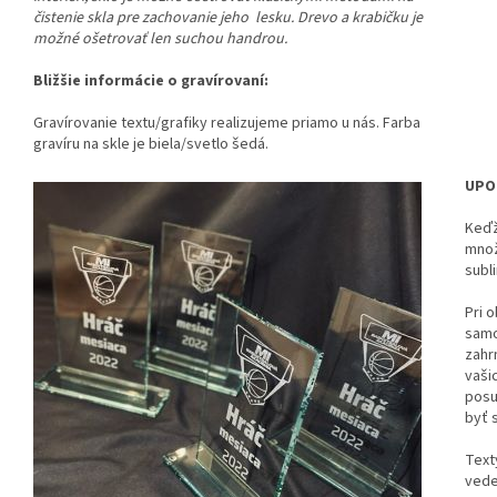
čistenie skla pre zachovanie jeho lesku. Drevo a krabičku je
možné ošetrovať len suchou handrou.
Bližšie informácie o gravírovaní:
Gravírovanie textu/grafiky realizujeme priamo u nás. Farba
gravíru na skle je biela/svetlo šedá.
UPO
Keďž
množ
subl
Pri o
samo
zahr
vaši
posu
byť 
Text
vede