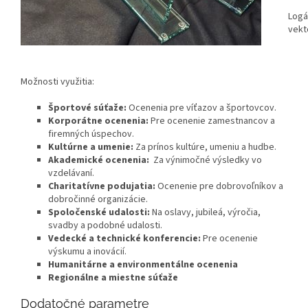
Logá
vekt
Možnosti využitia:
Športové súťaže:
Ocenenia pre víťazov a športovcov.
Korporátne ocenenia:
Pre ocenenie zamestnancov a
firemných úspechov.
Kultúrne a umenie:
Za prínos kultúre, umeniu a hudbe.
Akademické ocenenia:
Za výnimočné výsledky vo
vzdelávaní.
Charitatívne podujatia:
Ocenenie pre dobrovoľníkov a
dobročinné organizácie.
Spoločenské udalosti:
Na oslavy, jubileá, výročia,
svadby a podobné udalosti.
Vedecké a technické konferencie:
Pre ocenenie
výskumu a inovácií.
Humanitárne a environmentálne ocenenia
Regionálne a miestne súťaže
Dodatočné parametre