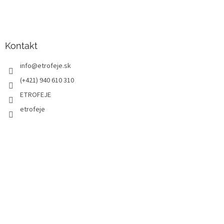
Kontakt
info
@
etrofeje.sk
(+421) 940 610 310
ETROFEJE
etrofeje