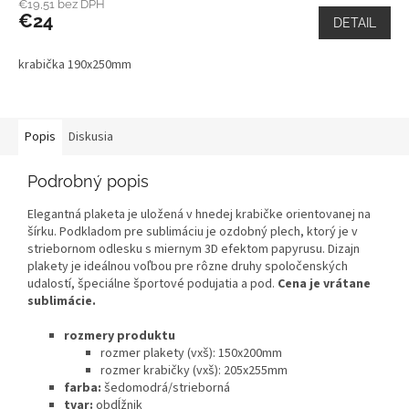
€19,51 bez DPH
€24
DETAIL
krabička 190x250mm
Popis
Diskusia
Podrobný popis
Elegantná plaketa je uložená v hnedej krabičke orientovanej na
šírku. Podkladom pre sublimáciu je ozdobný plech, ktorý je v
striebornom odlesku s miernym 3D efektom papyrusu. Dizajn
plakety je ideálnou voľbou pre rôzne druhy spoločenských
udalostí, špeciálne športové podujatia a pod.
Cena je vrátane
sublimácie.
rozmery produktu
rozmer plakety (vxš): 150x200mm
rozmer krabičky (vxš): 205x255mm
farba:
šedomodrá/strieborná
tvar:
obdĺžnik