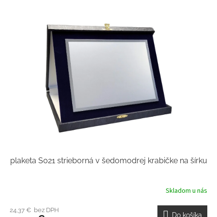
plaketa S021 strieborná v šedomodrej krabičke na šírku
Skladom u nás
24,37 € bez DPH
Do košíka