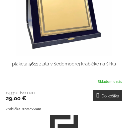
plaketa 5611 zlatá v šedomodrej krabičke na šírku
Skladom u nás
24,37 € bez DPH
Do košíka
29,00 €
krabička 205x255mm
Z
á