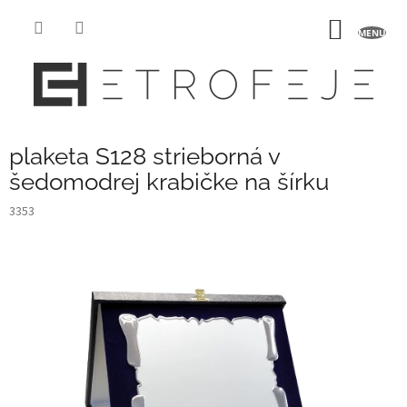
Prejsť
na
NÁKU
obsah
KOŠÍK
plaketa S128 strieborná v
šedomodrej krabičke na šírku
3353