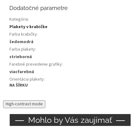
Dodatočné parametre
Kategória
:
Plakety v krabičke
Farba krabičky
:
šedomodrá
Farba plakety
:
strieborná
Farebné prevedenie grafiky
:
viacfarebná
Orientácia plakety
:
NA ŠÍRKU
High-contrast mode
Mohlo by Vás zaujímať