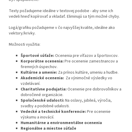
Texty požadujeme ideálne v textovej podobe - aby sme ich
vedeli hneď kopírovať a vkladať. Eliminujú sa tým možné chyby.
Logá/grafiku požadujeme v čo najvyššej kvalite, ideálne ako
vektory/krivky.
Možnosti využitia:
Športové súťaže:
Ocenenia pre víťazov a športovcov.
Korporátne ocenenia:
Pre ocenenie zamestnancov a
firemných úspechov.
Kultúrne a umenie:
Za prínos kultúre, umeniu a hudbe.
Akademické ocenenia:
Za výnimočné výsledky vo
vzdelávaní.
Charitatívne podujatia:
Ocenenie pre dobrovoľníkov a
dobročinné organizácie.
Spoločenské udalosti:
Na oslavy, jubileá, výročia,
svadby a podobné udalosti.
Vedecké a technické konferencie:
Pre ocenenie
výskumu a inovácií.
Humanitárne a environmentálne ocenenia
Regionálne a miestne súťaže