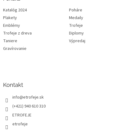
Katalóg 2024
Poháre
Plakety
Medaily
Emblémy
Trofeje
Trofeje z dreva
Diplomy
Taniere
Výpredaj
Gravírovanie
Kontakt
info
@
etrofeje.sk
(+421) 940 610 310
ETROFEJE
etrofeje