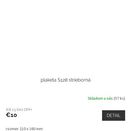
plaketa S128 strieborná
Skladom u nás
(57 ks)
€8,13 bez DPH
€10
DETAIL
rozmer 210 x 160 mm