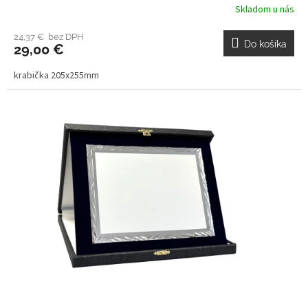
Skladom u nás
24,37 € bez DPH
Do košíka
29,00 €
krabička 205x255mm