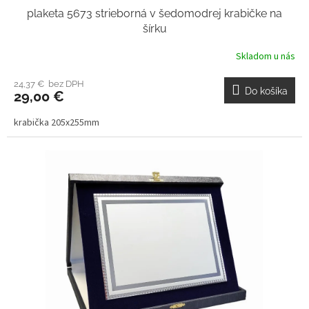
plaketa 5673 strieborná v šedomodrej krabičke na
šírku
Skladom u nás
24,37 € bez DPH
Do košíka
29,00 €
krabička 205x255mm