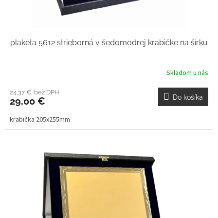
plaketa 5612 strieborná v šedomodrej krabičke na šírku
Skladom u nás
24,37 € bez DPH
Do košíka
29,00 €
krabička 205x255mm