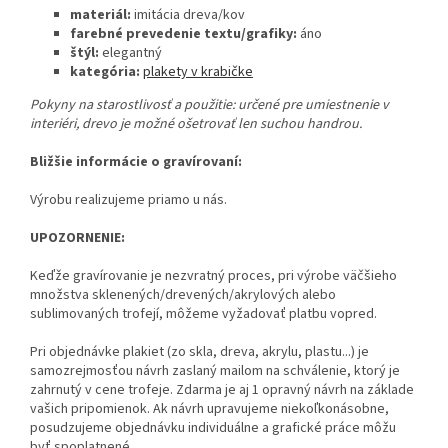
materiál:
imitácia dreva/kov
farebné prevedenie textu/grafiky:
áno
štýl:
elegantný
kategória:
plakety v krabičke
Pokyny na starostlivosť a použitie:
určené pre umiestnenie v
interiéri, drevo je možné ošetrovať len suchou handrou.
Bližšie informácie o gravírovaní:
Výrobu realizujeme priamo u nás.
UPOZORNENIE:
Keďže gravírovanie je nezvratný proces, pri výrobe väčšieho
množstva sklenených/drevených/akrylových alebo
sublimovaných trofejí, môžeme vyžadovať platbu vopred.
Pri objednávke plakiet (zo skla, dreva, akrylu, plastu...) je
samozrejmosťou návrh zaslaný mailom na schválenie, ktorý je
zahrnutý v cene trofeje. Zdarma je aj 1 opravný návrh na základe
vašich pripomienok.
Ak návrh upravujeme niekoľkonásobne,
posudzujeme objednávku individuálne a grafické práce môžu
byť spoplatnené.