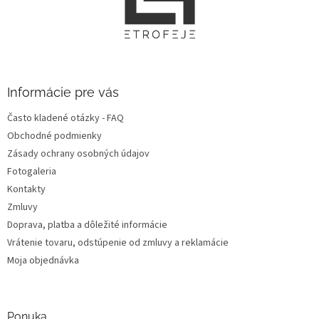
p
ä
t
i
e
Informácie pre vás
Často kladené otázky - FAQ
Obchodné podmienky
Zásady ochrany osobných údajov
Fotogaleria
Kontakty
Zmluvy
Doprava, platba a dôležité informácie
Vrátenie tovaru, odstúpenie od zmluvy a reklamácie
Moja objednávka
Ponuka