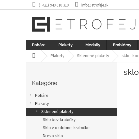
Prejsť
(+421) 940 610 310
info@etrofeje.sk
na
obsah
Poháre
Plakety
Medaily
Emblémy
Domov
Plakety
Sklenené plakety
sklo - ko
B
sklo
o
Preskočiť
č
kategórie
Kategórie
n
ý
Poháre
p
Plakety
a
Sklenené plakety
n
e
Sklo bez krabičky
l
Sklo v ozdobnej krabičke
Drevo-sklo