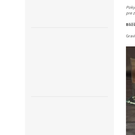
Pokyn
pre 
Bliž
Graví