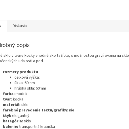
s
Diskusia
robný popis
é sklo v tvare kocky vhodné ako ťažítko, s možnosťou gravírovania na sklo.
očenských udalostí a pod.
rozmery produktu
celková výška:
šírka: 60mm
hrúbka skla: 60mm
farba:
modrá
tvar:
kocka
materiál:
sklo
farebné prevedenie textu/grafiky:
nie
štýl:
elegantný
kategória:
sklo
balenie:
transportná krabička