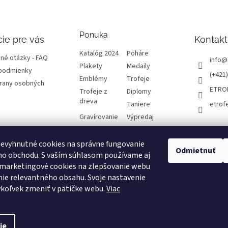
Ponuka
ie pre vás
Kontakt
Katalóg 2024
Poháre
né otázky - FAQ
info
@
Plakety
Medaily
podmienky
(+421)
Emblémy
Trofeje
rany osobných
ETRO
Trofeje z
Diplomy
dreva
Taniere
etrof
Gravírovanie
Výpredaj
evyhnutné cookies na správne fungovanie
atba a dôležité
Odmietnuť
ho obchodu. S vaším súhlasom používame aj
 marketingové cookies na zlepšovanie webu
varu, odstúpenie
 reklamácie
ie relevantného obsahu. Svoje nastavenie
koľvek zmeniť v pätičke webu.
Viac
návka
ie