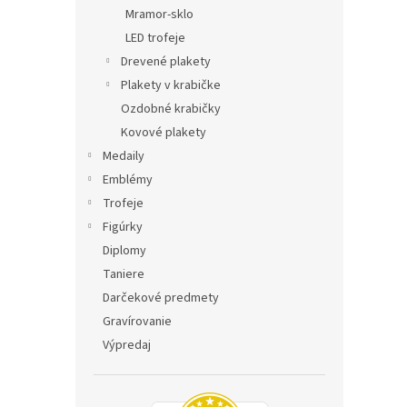
Mramor-sklo
LED trofeje
Drevené plakety
Plakety v krabičke
Ozdobné krabičky
Kovové plakety
Medaily
Emblémy
Trofeje
Figúrky
Diplomy
Taniere
Darčekové predmety
Gravírovanie
Výpredaj