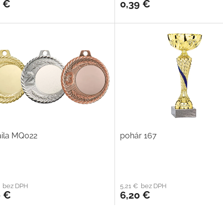
0 €
0,39 €
ila MQ022
pohár 167
€ bez DPH
5,21 € bez DPH
0 €
6,20 €