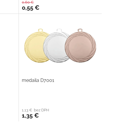
0,60 €
0,55 €
medaila D7001
1,13 € bez DPH
1,35 €