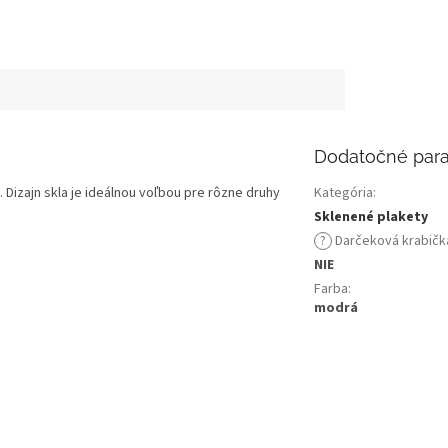
Dodatočné par
 Dizajn skla je ideálnou voľbou pre rôzne druhy
Kategória
:
Sklenené plakety
?
Darčeková krabičk
NIE
Farba
:
modrá