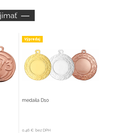
jímať
Výpredaj
medaila D10
0,46 € bez DPH