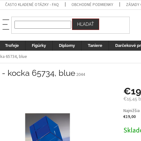
ČASTO KLADENÉ OTÁZKY - FAQ
OBCHODNÉ PODMIENKY
ZÁSADY
HĽADAŤ
Trofeje
Figúrky
Diplomy
Taniere
Darčekové p
cka 65734, blue
 - kocka 65734, blue
2044
€1
€15,45
b
Jednotk
Najnižšia
cena:
€19,00
Sklad