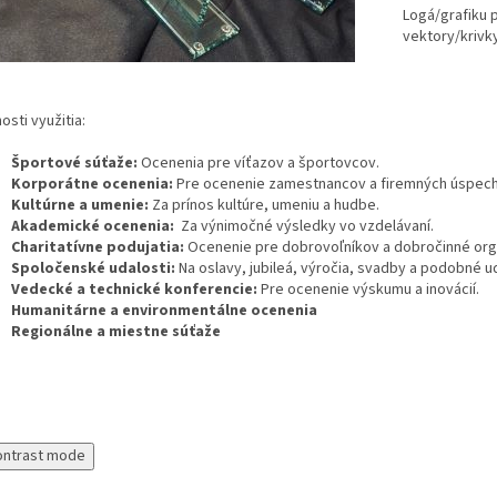
Logá/grafiku 
vektory/krivky
sti využitia:
Športové súťaže:
Ocenenia pre víťazov a športovcov.
Korporátne ocenenia:
Pre ocenenie zamestnancov a firemných úspec
Kultúrne a umenie:
Za prínos kultúre, umeniu a hudbe.
Akademické ocenenia:
Za výnimočné výsledky vo vzdelávaní.
Charitatívne podujatia:
Ocenenie pre dobrovoľníkov a dobročinné org
Spoločenské udalosti:
Na oslavy, jubileá, výročia, svadby a podobné ud
Vedecké a technické konferencie:
Pre ocenenie výskumu a inovácií.
Humanitárne a environmentálne ocenenia
Regionálne a miestne súťaže
ontrast mode