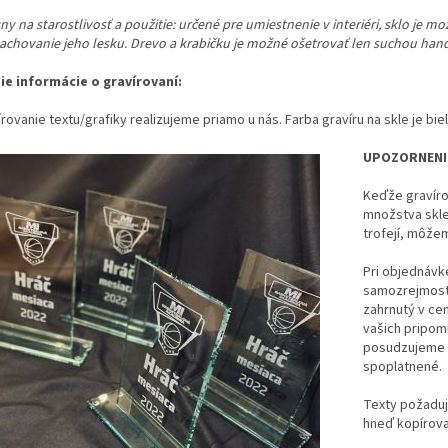
y na starostlivosť a použitie:
určené pre umiestnenie v interiéri, sklo je m
zachovanie jeho lesku. Drevo a krabičku je možné ošetrovať len suchou han
šie informácie o gravírovaní:
rovanie textu/grafiky realizujeme priamo u nás. Farba gravíru na skle je bie
UPOZORNENI
Keďže gravíro
množstva skl
trofejí, môže
Pri objednávke 
samozrejmosťo
zahrnutý v cen
vašich pripom
posudzujeme o
spoplatnené.
Texty požaduj
hneď kopírova