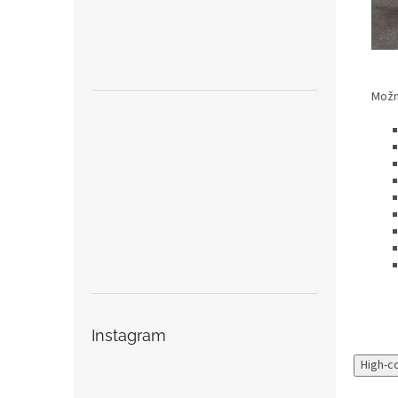
Možno
Instagram
High-c