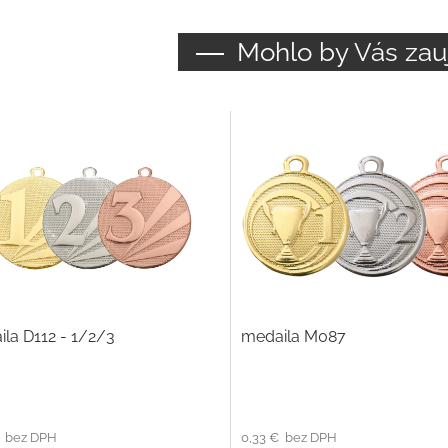
Mohlo by Vás zau
la D112 - 1/2/3
medaila M087
€ bez DPH
0,33 € bez DPH