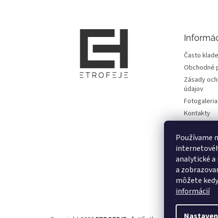
p
ä
t
Informác
i
e
Často klade
Obchodné 
Zásady och
údajov
Fotogaleria
Kontakty
Zmluvy
Používame n
Doprava, pl
informácie
internetové
analytické a
Vrátenie to
od zmluvy a
a zobrazovan
môžete kedy
Moja objed
informácií
Nastaven