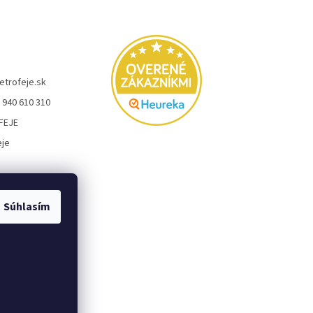
etrofeje.sk
 940 610 310
FEJE
eje
Súhlasím