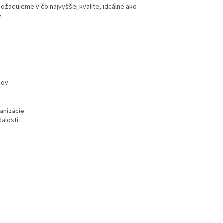
požadujeme v čo najvyššej kvalite, ideálne ako
.
hov.
anizácie.
alosti.