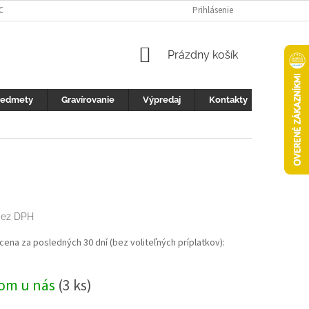
 OCHRANY OSOBNÝCH ÚDAJOV
FOTOGALERIA
Prihlásenie
KONTAKTY
ZML
NÁKUPNÝ
Prázdny košík
KOŠÍK
redmety
Gravírovanie
Výpredaj
Kontakty
9
ez DPH
ová
 cena za posledných 30 dní (bez voliteľných príplatkov):
om u nás
(3 ks)