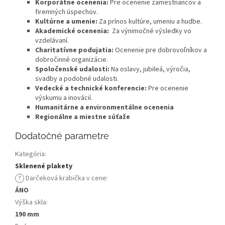
Korporátne ocenenia:
Pre ocenenie zamestnancov a
firemných úspechov.
Kultúrne a umenie:
Za prínos kultúre, umeniu a hudbe.
Akademické ocenenia:
Za výnimočné výsledky vo
vzdelávaní.
Charitatívne podujatia:
Ocenenie pre dobrovoľníkov a
dobročinné organizácie.
Spoločenské udalosti:
Na oslavy, jubileá, výročia,
svadby a podobné udalosti.
Vedecké a technické konferencie:
Pre ocenenie
výskumu a inovácií.
Humanitárne a environmentálne ocenenia
Regionálne a miestne súťaže
Dodatočné parametre
Kategória
:
Sklenené plakety
?
Darčeková krabička v cene
:
ÁNO
Výška skla
:
190 mm