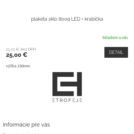
plaketa sklo 8009 LED + krabička
Skladom u nás
21,01 € bez DPH
DETAIL
25,00 €
výška 160mm
Z
á
p
ä
t
i
e
Informácie pre vás