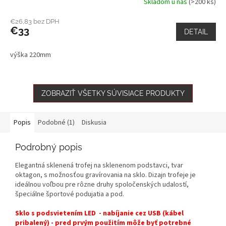
Skladom u nás
(>200 ks)
€26,83 bez DPH
€33
DETAIL
výška 220mm
ZOBRAZIŤ VŠETKY SÚVISIACE PRODUKTY
Popis
Podobné (1)
Diskusia
Podrobný popis
Elegantná sklenená trofej na sklenenom podstavci, tvar
oktagon, s možnosťou gravírovania na sklo. Dizajn trofeje je
ideálnou voľbou pre rôzne druhy spoločenských udalostí,
špeciálne športové podujatia a pod.
Sklo s podsvietením LED - nabíjanie cez USB (kábel
pribalený) - pred prvým použitím môže byť potrebné