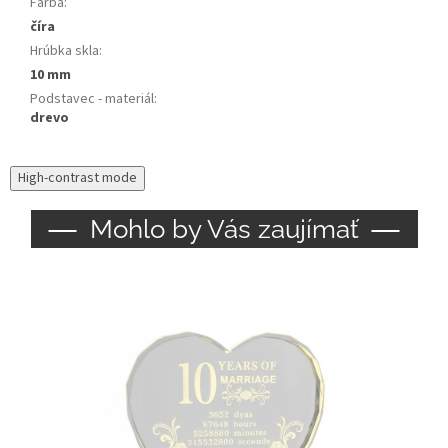
Farba
:
číra
Hrúbka skla
:
10 mm
Podstavec - materiál
:
drevo
High-contrast mode
Mohlo by Vás zaujímať