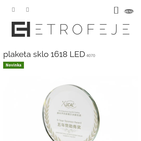
Prejsť
na
NÁKU
obsah
KOŠÍK
plaketa sklo 1618 LED
4070
Novinka