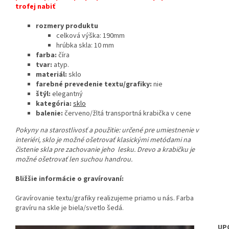
trofej nabiť
rozmery produktu
celková výška: 190mm
hrúbka skla: 10 mm
farba:
číra
tvar:
atyp.
materiál:
sklo
farebné prevedenie textu/grafiky:
nie
štýl:
elegantný
kategória:
sklo
balenie:
červeno/žltá transportná krabička v cene
Pokyny na starostlivosť a použitie:
určené pre umiestnenie v
interiéri, sklo je možné ošetrovať klasickými metódami na
čistenie skla pre zachovanie jeho lesku. Drevo a krabičku je
možné ošetrovať len suchou handrou.
Bližšie informácie o gravírovaní:
Gravírovanie textu/grafiky realizujeme priamo u nás. Farba
gravíru na skle je biela/svetlo šedá.
UP