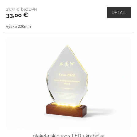
27,73 € bez DPH
DETAIL
33,00 €
výška 220mm
plaketa sklo 2213 LED + krabička