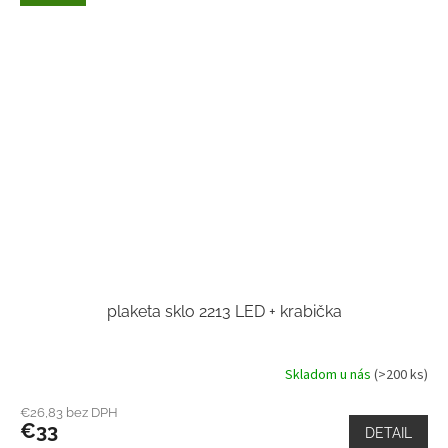
plaketa sklo 2213 LED + krabička
Skladom u nás
(>200 ks)
€26,83 bez DPH
€33
DETAIL