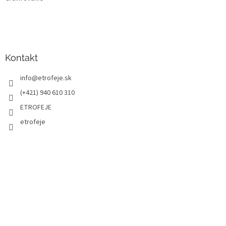
Kontakt
info
@
etrofeje.sk
(+421) 940 610 310
ETROFEJE
etrofeje