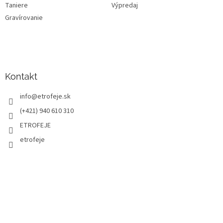
Taniere
Výpredaj
Gravírovanie
Kontakt
info
@
etrofeje.sk
(+421) 940 610 310
ETROFEJE
etrofeje