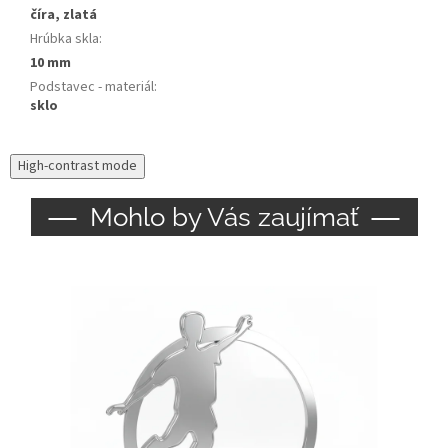
číra, zlatá
Hrúbka skla
:
10 mm
Podstavec - materiál
:
sklo
High-contrast mode
Mohlo by Vás zaujímať