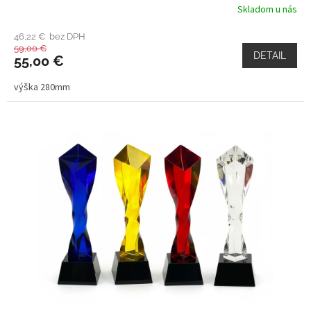
Skladom u nás
46,22 € bez DPH
59,00 €
DETAIL
55,00 €
výška 280mm