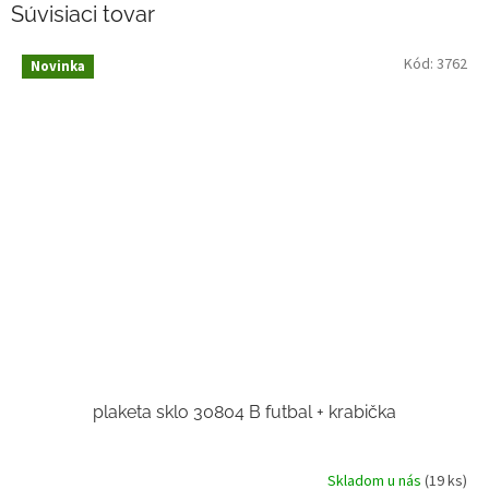
Súvisiaci tovar
Kód:
3762
Novinka
plaketa sklo 30804 B futbal + krabička
Skladom u nás
(19 ks)