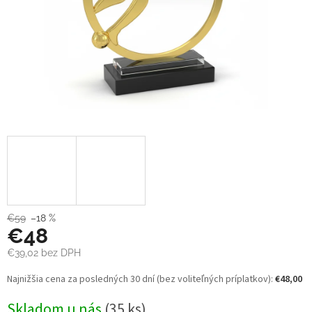
€59
–18 %
€48
€39,02
bez DPH
Jednotková
Najnižšia cena za posledných 30 dní (bez voliteľných príplatkov):
€48,00
cena:
Skladom u nás
(35 ks)