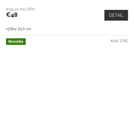
€39,02 bez DPH
€48
DETAIL
výška 20,5 cm
Kód:
3761
Novinka