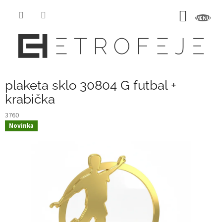
Prejsť
na
NÁKU
obsah
KOŠÍK
plaketa sklo 30804 G futbal +
krabička
3760
Novinka