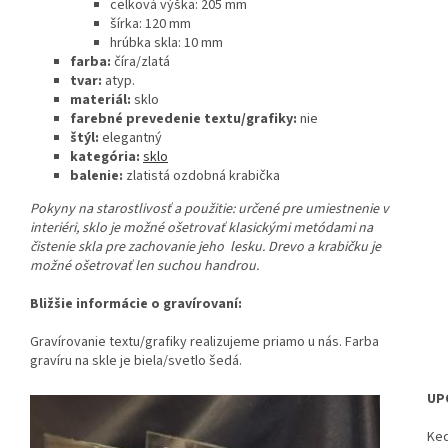
celková výška: 205 mm
šírka: 120 mm
hrúbka skla: 10 mm
farba:
číra/zlatá
tvar:
atyp.
materiál:
sklo
farebné prevedenie textu/grafiky:
nie
štýl:
elegantný
kategória:
sklo
balenie:
zlatistá ozdobná krabička
Pokyny na starostlivosť a použitie:
určené pre umiestnenie v
interiéri, sklo je možné ošetrovať klasickými metódami na
čistenie skla pre zachovanie jeho lesku. Drevo a krabičku je
možné ošetrovať len suchou handrou.
Bližšie informácie o gravírovaní:
Gravírovanie textu/grafiky realizujeme priamo u nás. Farba
gravíru na skle je biela/svetlo šedá.
UP
Keď