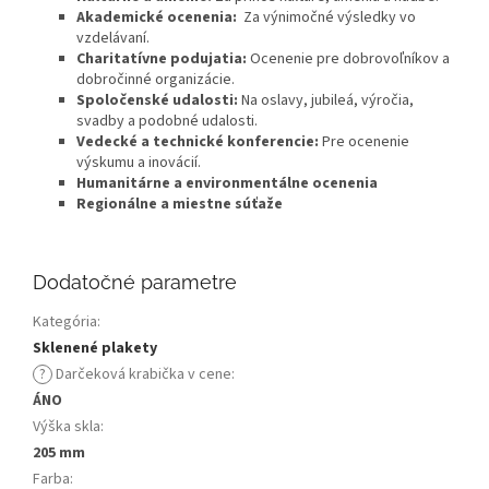
Akademické ocenenia:
Za výnimočné výsledky vo
vzdelávaní.
Charitatívne podujatia:
Ocenenie pre dobrovoľníkov a
dobročinné organizácie.
Spoločenské udalosti:
Na oslavy, jubileá, výročia,
svadby a podobné udalosti.
Vedecké a technické konferencie:
Pre ocenenie
výskumu a inovácií.
Humanitárne a environmentálne ocenenia
Regionálne a miestne súťaže
Dodatočné parametre
Kategória
:
Sklenené plakety
?
Darčeková krabička v cene
:
ÁNO
Výška skla
:
205 mm
Farba
: