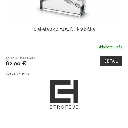
plaketa sklo 7454C + krabička
Skladom u nás
52,10 € bez DPH
DETAIL
62,00 €
výška 240mm
Z
á
p
ä
t
i
e