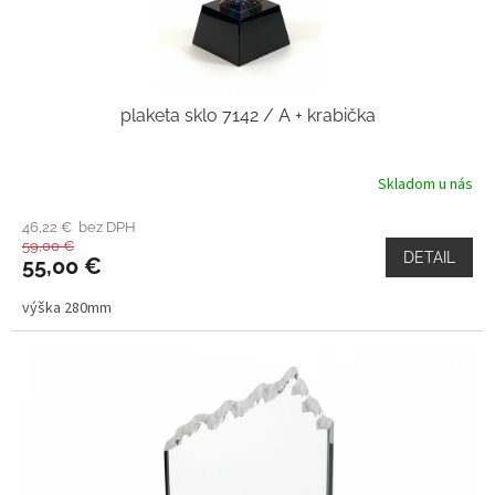
plaketa sklo 7142 / A + krabička
Skladom u nás
46,22 € bez DPH
59,00 €
DETAIL
55,00 €
výška 280mm