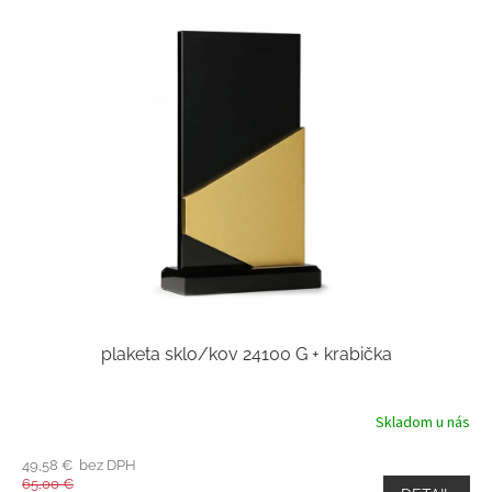
plaketa sklo/kov 24100 G + krabička
Skladom u nás
49,58 € bez DPH
65,00 €