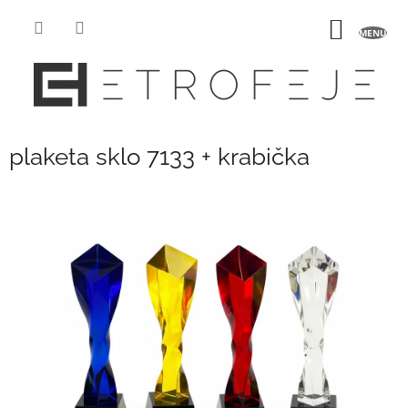
Prejsť
na
NÁKU
obsah
KOŠÍK
plaketa sklo 7133 + krabička