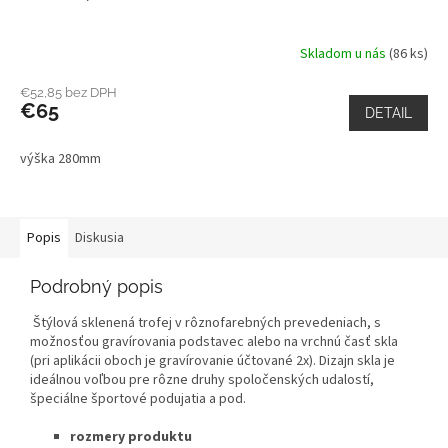
Skladom u nás
(86 ks)
€52,85 bez DPH
€65
DETAIL
výška 280mm
Popis
Diskusia
Podrobný popis
Štýlová sklenená trofej v rôznofarebných prevedeniach, s
možnosťou gravírovania podstavec alebo na vrchnú časť skla
(pri aplikácii oboch je gravírovanie účtované 2x). Dizajn skla je
ideálnou voľbou pre rôzne druhy spoločenských udalostí,
špeciálne športové podujatia a pod.
rozmery produktu