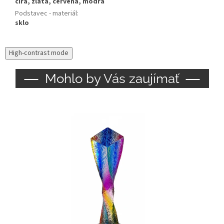
číra, zlatá, červená, modrá
Podstavec - materiál
:
sklo
High-contrast mode
Mohlo by Vás zaujímať