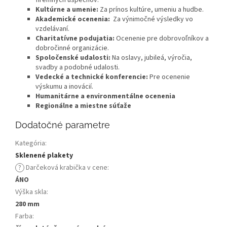
Kultúrne a umenie:
Za prínos kultúre, umeniu a hudbe.
Akademické ocenenia:
Za výnimočné výsledky vo
vzdelávaní.
Charitatívne podujatia:
Ocenenie pre dobrovoľníkov a
dobročinné organizácie.
Spoločenské udalosti:
Na oslavy, jubileá, výročia,
svadby a podobné udalosti.
Vedecké a technické konferencie:
Pre ocenenie
výskumu a inovácií.
Humanitárne a environmentálne ocenenia
Regionálne a miestne súťaže
Dodatočné parametre
Kategória
:
Sklenené plakety
?
Darčeková krabička v cene
:
ÁNO
Výška skla
:
280 mm
Farba
: