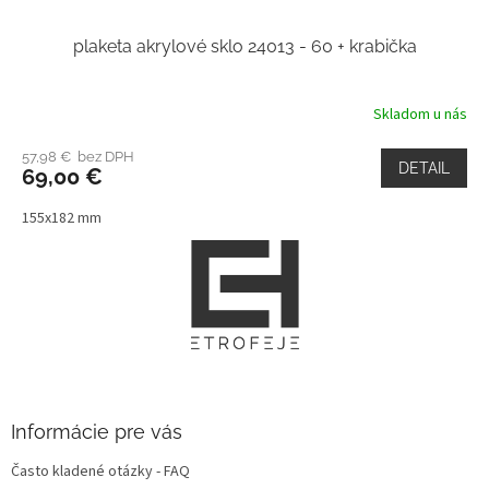
plaketa akrylové sklo 24013 - 60 + krabička
Skladom u nás
57,98 € bez DPH
DETAIL
69,00 €
155x182 mm
Z
á
p
ä
t
i
e
Informácie pre vás
Často kladené otázky - FAQ