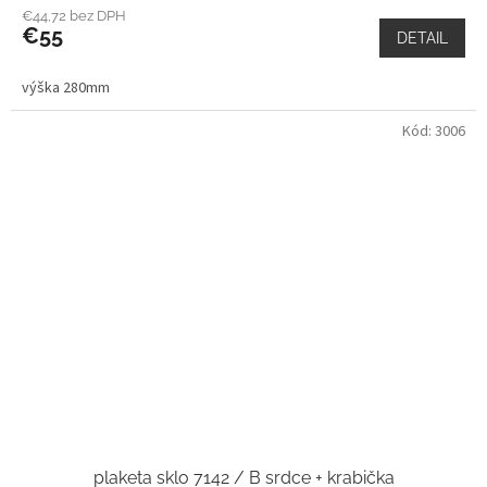
€44,72 bez DPH
€55
DETAIL
výška 280mm
Kód:
3006
plaketa sklo 7142 / B srdce + krabička