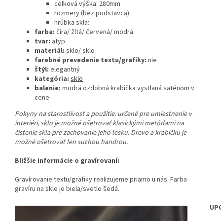
celková výška: 280mm
rozmery (bez podstavca):
hrúbka skla:
farba:
číra/ žltá/ červená/ modrá
tvar:
atyp.
materiál:
sklo/ sklo
farebné prevedenie textu/grafiky:
nie
štýl:
elegantný
kategória:
sklo
balenie:
modrá ozdobná krabička vystlaná saténom v
cene
Pokyny na starostlivosť a použitie:
určené pre umiestnenie v
interiéri, sklo je možné ošetrovať klasickými metódami na
čistenie skla pre zachovanie jeho lesku. Drevo a krabičku je
možné ošetrovať len suchou handrou.
Bližšie informácie o gravírovaní:
Gravírovanie textu/grafiky realizujeme priamo u nás. Farba
gravíru na skle je biela/svetlo šedá.
UP