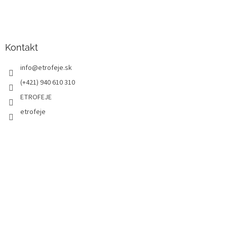
Kontakt
info
@
etrofeje.sk
(+421) 940 610 310
ETROFEJE
etrofeje