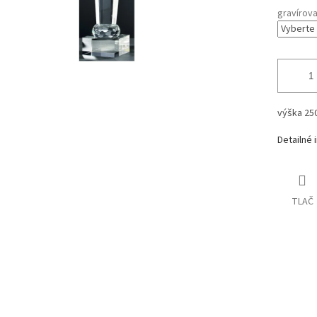
gravírova
výška 2
Detailné 
TLAČ