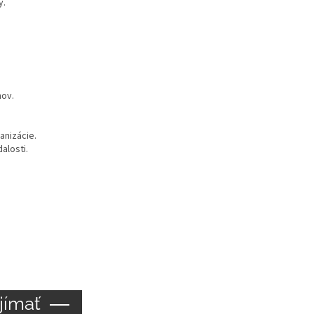
y.
hov.
anizácie.
alosti.
jímať