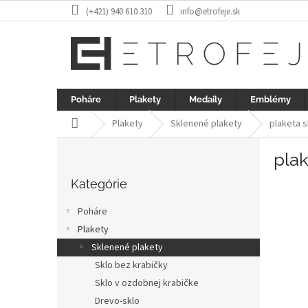
Prejsť
(+421) 940 610 310
info@etrofeje.sk
na
obsah
Poháre
Plakety
Medaily
Emblémy
Domov
Plakety
Sklenené plakety
plaketa s
B
plak
o
Preskočiť
č
kategórie
Kategórie
n
ý
Poháre
p
Plakety
a
Sklenené plakety
n
e
Sklo bez krabičky
l
Sklo v ozdobnej krabičke
Drevo-sklo