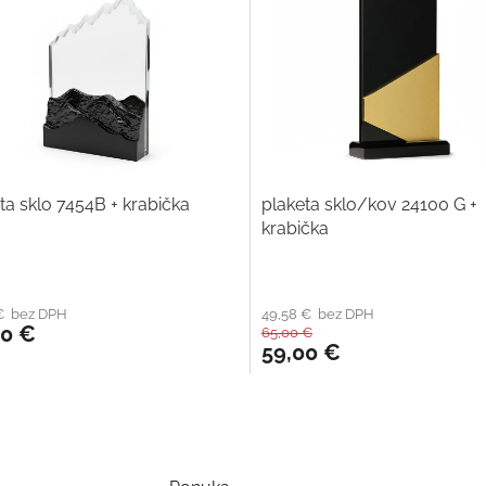
ta sklo 7454B + krabička
plaketa sklo/kov 24100 G +
krabička
 € bez DPH
49,58 € bez DPH
00 €
65,00 €
59,00 €