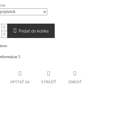
nie
Pridať do košíka
50mm
informácie
OPÝTAŤ SA
STRÁŽIŤ
ZDIEĽAŤ