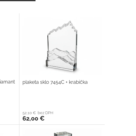
diamant
plaketa sklo 7454C + krabička
52,10 € bez DPH
62,00 €