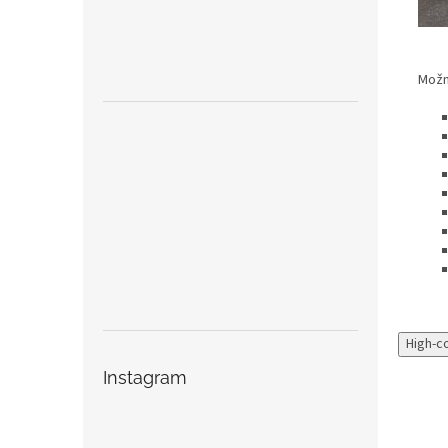
Možno
High-c
Instagram