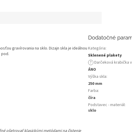
Dodatočné param
ťou gravírovania na sklo. Dizajn skla je ideálnou
Kategória
:
 pod.
Sklenené plakety
?
Darčeková krabička 
ÁNO
Výška skla
:
250 mm
Farba
:
číra
Podstavec - materiál
:
sklo
ožné ošetrovať klasickými metódami na čistenie