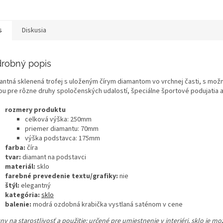
s
Diskusia
robný popis
antná sklenená trofej s uloženým čírym diamantom vo vrchnej časti, s možnos
ou pre rôzne druhy spoločenských udalostí, špeciálne športové podujatia a
rozmery produktu
celková výška: 250mm
priemer diamantu: 70mm
výška podstavca: 175mm
farba:
číra
tvar:
diamant na podstavci
materiál:
sklo
farebné prevedenie textu/grafiky:
nie
štýl:
elegantný
kategória:
sklo
balenie:
modrá ozdobná krabička vystlaná saténom v cene
y na starostlivosť a použitie:
určené pre umiestnenie v interiéri, sklo je m