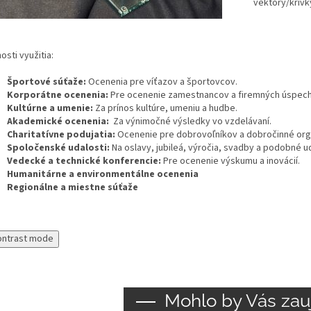
vektory/krivk
sti využitia:
Športové súťaže:
Ocenenia pre víťazov a športovcov.
Korporátne ocenenia:
Pre ocenenie zamestnancov a firemných úspec
Kultúrne a umenie:
Za prínos kultúre, umeniu a hudbe.
Akademické ocenenia:
Za výnimočné výsledky vo vzdelávaní.
Charitatívne podujatia:
Ocenenie pre dobrovoľníkov a dobročinné org
Spoločenské udalosti:
Na oslavy, jubileá, výročia, svadby a podobné ud
Vedecké a technické konferencie:
Pre ocenenie výskumu a inovácií.
Humanitárne a environmentálne ocenenia
Regionálne a miestne súťaže
ontrast mode
Mohlo by Vás zau