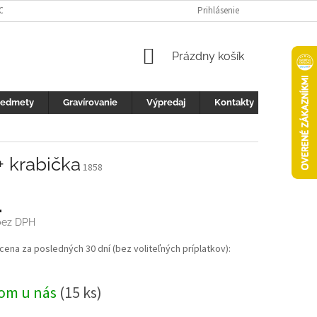
 OCHRANY OSOBNÝCH ÚDAJOV
FOTOGALERIA
Prihlásenie
KONTAKTY
ZML
NÁKUPNÝ
Prázdny košík
KOŠÍK
redmety
Gravírovanie
Výpredaj
Kontakty
+ krabička
1858
4
ez DPH
ová
 cena za posledných 30 dní (bez voliteľných príplatkov):
om u nás
(15 ks)