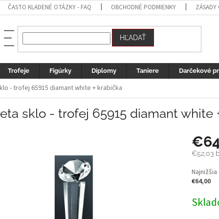
ČASTO KLADENÉ OTÁZKY - FAQ
OBCHODNÉ PODMIENKY
ZÁSADY
HĽADAŤ
Trofeje
Figúrky
Diplomy
Taniere
Darčekové p
klo - trofej 65915 diamant white + krabička
eta sklo - trofej 65915 diamant white 
€6
€52,03
b
Jednotk
Najnižšia
cena:
€64,00
Sklad