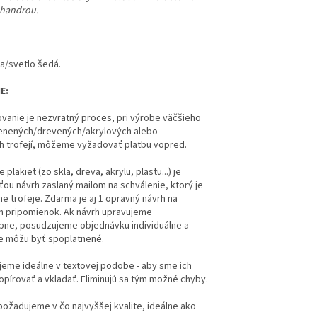
 handrou.
la/svetlo šedá.
E:
vanie je nezvratný proces, pri výrobe väčšieho
enených/drevených/akrylových alebo
h trofejí, môžeme vyžadovať platbu vopred.
 plakiet (zo skla, dreva, akrylu, plastu...) je
u návrh zaslaný mailom na schválenie, ktorý je
ne trofeje. Zdarma je aj 1 opravný návrh na
ch pripomienok.
Ak návrh upravujeme
bne, posudzujeme objednávku individuálne a
ce môžu byť spoplatnené.
eme ideálne v textovej podobe - aby sme ich
opírovať a vkladať. Eliminujú sa tým možné chyby.
požadujeme v čo najvyššej kvalite, ideálne ako