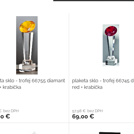
ta sklo - trofej 66755 diamant
plaketa sklo - trofej 66745 
+ krabička
red + krabička
 € bez DPH
57,98 € bez DPH
00 €
69,00 €