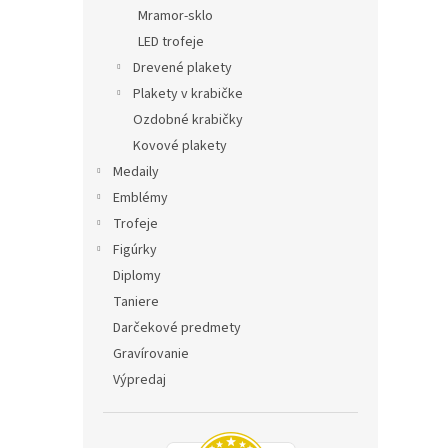
Mramor-sklo
LED trofeje
Drevené plakety
Plakety v krabičke
Ozdobné krabičky
Kovové plakety
Medaily
Emblémy
Trofeje
Figúrky
Diplomy
Taniere
Darčekové predmety
Gravírovanie
Výpredaj