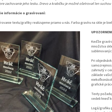
 pre zachovanie jeho lesku. Drevo a krabičku je možné ošetrovať len suchou
šie informácie o gravírovaní:
rovanie textu/grafiky realizujeme priamo u nás. Farba gravíru na skle je bie
UPOZORNENI
Keďže gravíro
množstva skl
sublimovanýc
Pri objednávke
samozrejmosťo
zahrnutý v ce
základe vaši
niekoľkonáso
grafické prá
Texty požaduj
vedeli hneď k
Logá/grafiku 