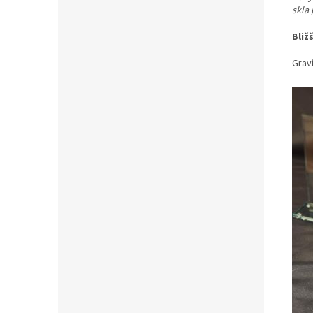
skla
Bliž
Graví