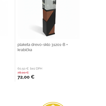
plaketa drevo-sklo 31201-B +
krabička
60,50 € bez DPH
78,00 €
72,00 €