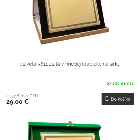
plaketa 5611 zlatá v hnedej krabičke na šírku
Skladom u nás
24,37 € bez DPH
Do košíka
29,00 €