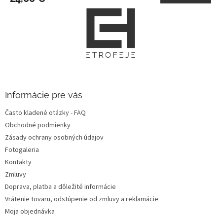
Z
á
p
ä
t
i
e
Informácie pre vás
Často kladené otázky - FAQ
Obchodné podmienky
Zásady ochrany osobných údajov
Fotogaleria
Kontakty
Zmluvy
Doprava, platba a dôležité informácie
Vrátenie tovaru, odstúpenie od zmluvy a reklamácie
Moja objednávka