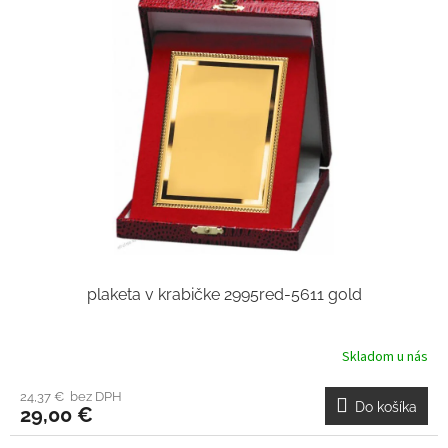
plaketa v krabičke 2995red-5611 gold
Skladom u nás
24,37 € bez DPH
Do košíka
29,00 €