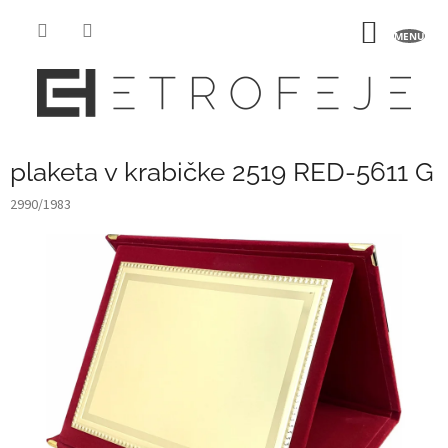
Prejsť
na
NÁKU
obsah
KOŠÍK
plaketa v krabičke 2519 RED-5611 G
2990/1983