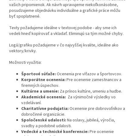
vašich pripomienok.
Ak návrh upravujeme niekoľkonásobne,
posudzujeme objednávku individuálne a grafické práce môžu
byť spoplatnené.
Texty požadujeme ideálne v textovej podobe - aby sme ich
vedeli hneď kopírovať a vkladať. Eliminujú sa tým možné chyby.
Logá/grafiku požadujeme v čo najvyššej kvalite, ideálne ako
vektory/krivky.
Možnosti využitia:
Športové súťaže:
Ocenenia pre víťazov a športovcov.
Korporátne ocenenia:
Pre ocenenie zamestnancov a
firemných úspechov.
Kultúrne a umenie:
Za prínos kultúre, umeniu a hudbe.
Akademické ocenenia:
Za výnimočné výsledky vo
vzdelávaní.
Charitatívne podujatia:
Ocenenie pre dobrovoľníkov a
dobročinné organizácie.
Spoločenské udalosti:
Na oslavy, jubileá, výročia,
svadby a podobné udalosti.
Vedecké a technické konferencie:
Pre ocenenie