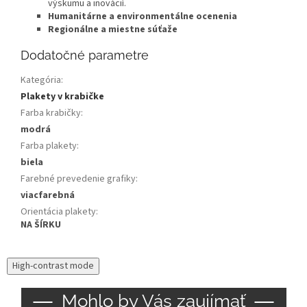
výskumu a inovácií.
Humanitárne a environmentálne ocenenia
Regionálne a miestne súťaže
Dodatočné parametre
Kategória
:
Plakety v krabičke
Farba krabičky
:
modrá
Farba plakety
:
biela
Farebné prevedenie grafiky
:
viacfarebná
Orientácia plakety
:
NA ŠÍRKU
High-contrast mode
Mohlo by Vás zaujímať