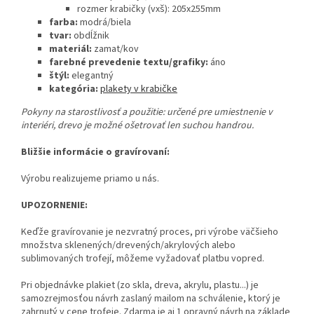
rozmer krabičky (vxš): 205x255mm
farba:
modrá/biela
tvar:
obdĺžnik
materiál:
zamat/kov
farebné prevedenie textu/grafiky:
áno
štýl:
elegantný
kategória:
plakety v krabičke
Pokyny na starostlivosť a použitie:
určené pre umiestnenie v
interiéri, drevo je možné ošetrovať len suchou handrou.
Bližšie informácie o gravírovaní:
Výrobu realizujeme priamo u nás.
UPOZORNENIE:
Keďže gravírovanie je nezvratný proces, pri výrobe väčšieho
množstva sklenených/drevených/akrylových alebo
sublimovaných trofejí, môžeme vyžadovať platbu vopred.
Pri objednávke plakiet (zo skla, dreva, akrylu, plastu...) je
samozrejmosťou návrh zaslaný mailom na schválenie, ktorý je
zahrnutý v cene trofeje. Zdarma je aj 1 opravný návrh na základe