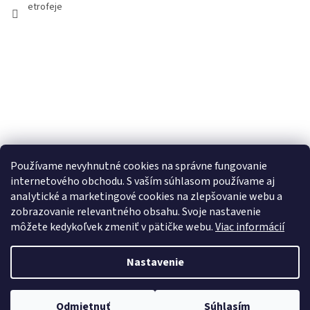
etrofeje
Používame nevyhnutné cookies na správne fungovanie
internetového obchodu. S vaším súhlasom používame aj
analytické a marketingové cookies na zlepšovanie webu a
zobrazovanie relevantného obsahu. Svoje nastavenie
môžete kedykoľvek zmeniť v pätičke webu.
Viac informácií
Nastavenie
Copyright 2026
ETROFEJE.sk
. Všetky práva vyhradené.
Upraviť
Odmietnuť
Súhlasím
nastavenie cookies