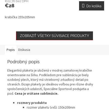
€22,76 bez DPH
€28
Do košíka
krabička 255x205mm
ZOBRAZIŤ VŠETKY SÚVISIACE PRODUKTY
Popis
Diskusia
Podrobný popis
Elegantná plaketa je uložená v modrej zamatovej krabičke
orientovanie na šírku. Podkladom pre sublimáciu je biely
ozdobný plech, ktorý má strieborný zrkadlový detail po
stranách. Dizajn plakety je ideálnou voľbou pre rôzne druhy
spoločenských udalostí, špeciálne športové podujatia a
pod.
Cena je vrátane sublimácie.
rozmery produktu
rozmer plakety (vxš): 150x200mm