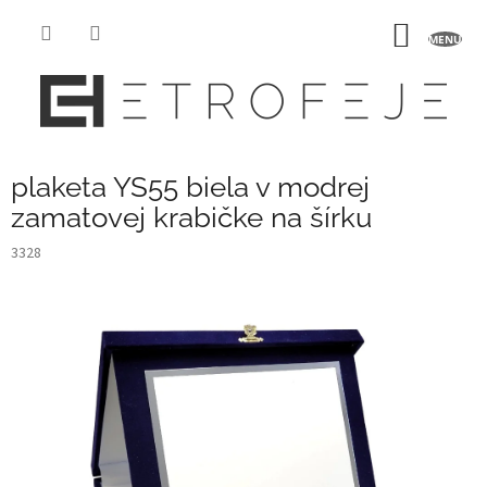
Prejsť
na
NÁKU
obsah
KOŠÍK
plaketa YS55 biela v modrej
zamatovej krabičke na šírku
3328