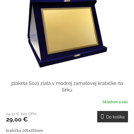
plaketa S021 zlatá v modrej zamatovej krabičke na
šírku
Skladom u nás
24,37 € bez DPH
Do košíka
29,00 €
krabička 205x255mm