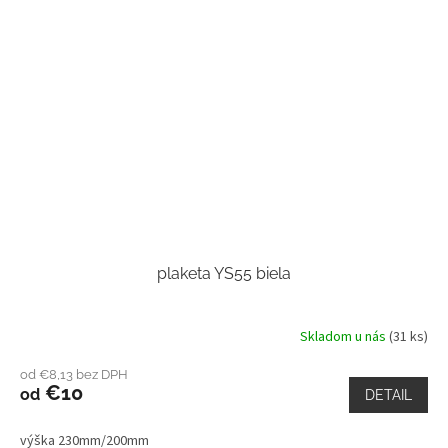
plaketa YS55 biela
Skladom u nás
(31 ks)
od €8,13 bez DPH
€10
od
DETAIL
výška 230mm/200mm