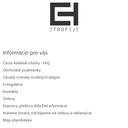
Z
á
p
ä
t
i
e
Informácie pre vás
Často kladené otázky - FAQ
Obchodné podmienky
Zásady ochrany osobných údajov
Fotogaleria
Kontakty
Zmluvy
Doprava, platba a dôležité informácie
Vrátenie tovaru, odstúpenie od zmluvy a reklamácie
Moja objednávka