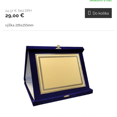
Skladom u nás
24,37 € bez DPH
Do košíka
29,00 €
výška 205x255mm