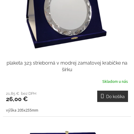
plaketa 323 strieborná v modrej zamatovej krabičke na
šírku
Skladom u nás
21,85 € bez DPH
Do košíka
26,00 €
výška 205x255mm