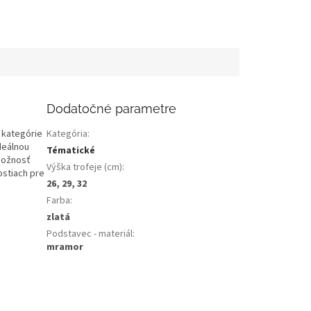
Dodatočné parametre
 kategórie
Kategória
:
deálnou
Tématické
možnosť
Výška trofeje (cm)
:
ostiach pre
26, 29, 32
Farba
:
zlatá
Podstavec - materiál
:
mramor