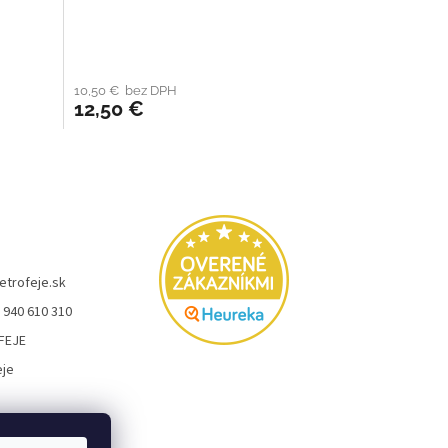
10,50 € bez DPH
12,50 €
etrofeje.sk
 940 610 310
FEJE
eje