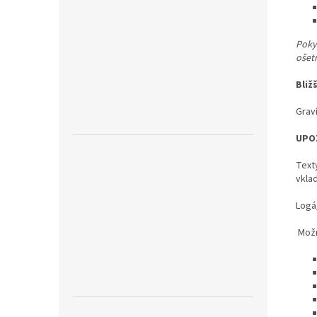
Pokyn
ošet
Bliž
Graví
UPO
Text
vkla
Logá
Možn