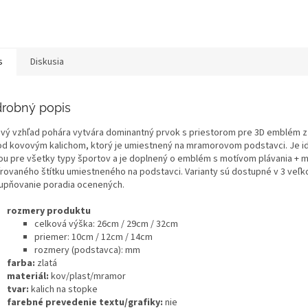
s
Diskusia
robný popis
ový vzhľad pohára vytvára dominantný prvok s priestorom pre 3D emblém z
od kovovým kalichom, ktorý je umiestnený na mramorovom podstavci. Je i
ou pre všetky typy športov a je doplnený o emblém s motívom plávania + 
írovaného štítku umiestneného na podstavci. Varianty sú dostupné v 3 veľk
upňovanie poradia ocenených.
rozmery produktu
celková výška: 26cm / 29cm / 32cm
priemer: 10cm / 12cm / 14cm
rozmery (podstavca): mm
farba:
zlatá
materiál:
kov/plast/mramor
tvar:
kalich na stopke
farebné prevedenie textu/grafiky:
nie