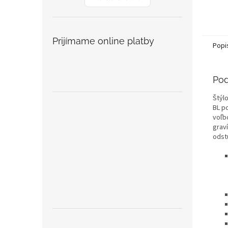
Prijímame online platby
Popi
Pod
Štýl
BL p
voľb
grav
odst