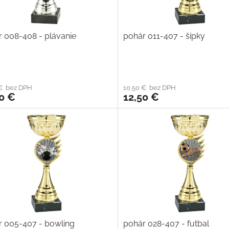
 008-408 - plávanie
pohár 011-407 - šípky
 € bez DPH
10,50 € bez DPH
0 €
12,50 €
r 005-407 - bowling
pohár 028-407 - futbal