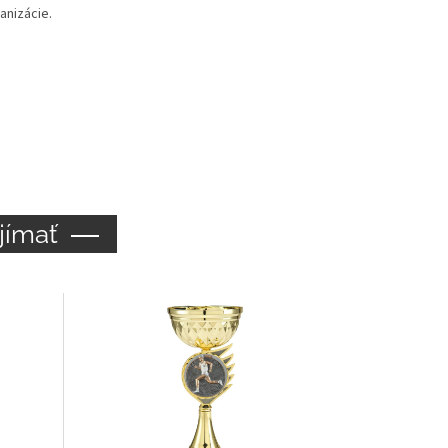
anizácie.
jímať