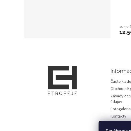
10,50
12,5
Z
á
p
ä
t
Informác
i
e
Často klade
Obchodné 
Zásady och
údajov
Fotogaleria
Kontakty
Zmluvy