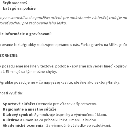
štýl:
moderný
kategória:
poháre
y na starostlivosť a použitie:
určené pre umiestnenie v interiéri, trofej je 
rovať suchou pre zachovanie jeho lesku.
šie informácie o gravírovaní:
rovanie textu/grafiky realizujeme priamo u nás. Farba gravíru na štítku je či
ZORNENIE:
y požadujeme ideálne v textovej podobe - aby sme ich vedeli hneď kopírov
dať. Eliminujú sa tým možné chyby.
/grafiku požadujeme v čo najvyššej kvalite, ideálne ako vektory/krivky.
osti využitia:
Športové súťaže:
Ocenenia pre víťazov a športovcov.
Regionálne a miestne súťaže
Klubový symbol:
Symbolizuje úspechy a výnimočnosť klubu.
Kultúrne a umenie:
Za prínos kultúre, umeniu a hudbe.
Akademické ocenenia:
Za výnimočné výsledky vo vzdelávaní.