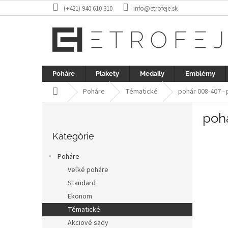
Prejsť
(+421) 940 610 310
info@etrofeje.sk
na
obsah
Poháre
Plakety
Medaily
Emblémy
Domov
Poháre
Tématické
pohár 008-407 - 
B
poh
o
Preskočiť
č
kategórie
Kategórie
n
ý
Poháre
p
Veľké poháre
a
Standard
n
e
Ekonom
l
Tématické
Akciové sady