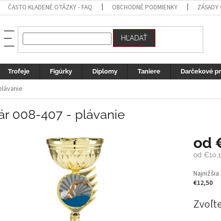
ČASTO KLADENÉ OTÁZKY - FAQ
OBCHODNÉ PODMIENKY
ZÁSADY
HĽADAŤ
Trofeje
Figúrky
Diplomy
Taniere
Darčekové p
plávanie
ár 008-407 - plávanie
od
od
€10,
Jednotk
Najnižšia
cena:
€12,50
Zvoľte