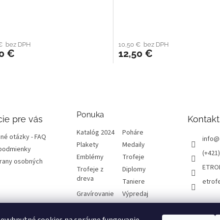
 € bez DPH
10,50 € bez DPH
0 €
12,50 €
Ponuka
ie pre vás
Kontakt
Katalóg 2024
Poháre
né otázky - FAQ
info
@
Plakety
Medaily
podmienky
(+421)
Emblémy
Trofeje
rany osobných
ETRO
Trofeje z
Diplomy
dreva
Taniere
etrof
Gravírovanie
Výpredaj