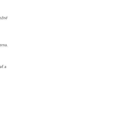
možné
erna.
ať a