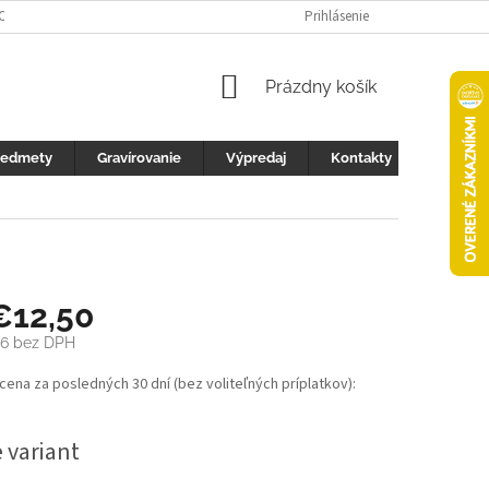
 OCHRANY OSOBNÝCH ÚDAJOV
FOTOGALERIA
Prihlásenie
KONTAKTY
ZML
NÁKUPNÝ
Prázdny košík
KOŠÍK
redmety
Gravírovanie
Výpredaj
Kontakty
€12,50
16
bez DPH
ová
 cena za posledných 30 dní (bez voliteľných príplatkov):
 variant