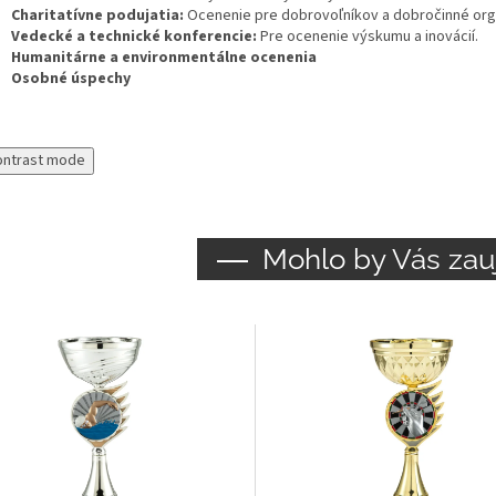
Charitatívne podujatia:
Ocenenie pre dobrovoľníkov a dobročinné org
Vedecké a technické konferencie:
Pre ocenenie výskumu a inovácií.
Humanitárne a environmentálne ocenenia
Osobné úspechy
ontrast mode
Mohlo by Vás zau