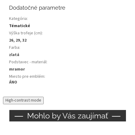
Dodatočné parametre
Kategória
:
Tématické
Výška trofeje (cm)
:
26, 29, 32
Farba
:
zlatá
Podstavec - materiál
:
mramor
Miesto pre emblém
:
ÁNO
High-contrast mode
Mohlo by Vás zaujímať