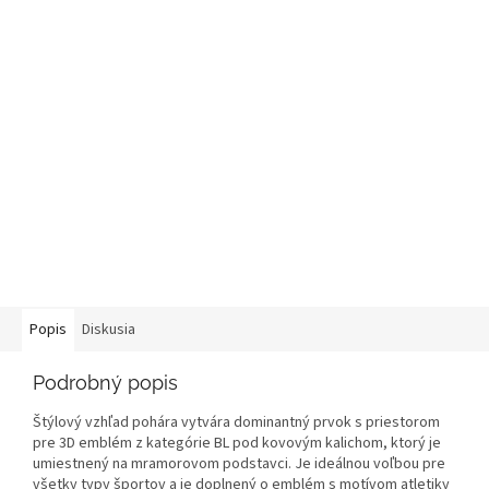
Popis
Diskusia
Podrobný popis
Štýlový vzhľad pohára vytvára dominantný prvok s priestorom
pre 3D emblém z kategórie BL pod kovovým kalichom, ktorý je
umiestnený na mramorovom podstavci. Je ideálnou voľbou pre
všetky typy športov a je doplnený o emblém s motívom atletiky