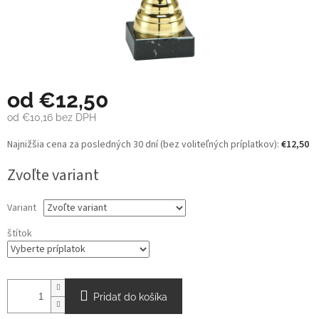
od
€12,50
od
€10,16
bez DPH
Jednotková
Najnižšia cena za posledných 30 dní (bez voliteľných príplatkov):
€12,50
cena:
Zvoľte variant
Variant
štítok
Pridať do košíka