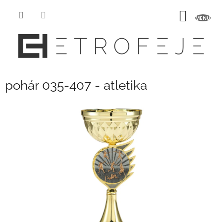
Prejsť
na
NÁKU
obsah
KOŠÍK
pohár 035-407 - atletika