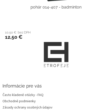
pohár 014-407 - badminton
10,50 € bez DPH
12,50 €
Z
á
p
ä
t
i
e
Informácie pre vás
Často kladené otázky - FAQ
Obchodné podmienky
Zásady ochrany osobných údajov