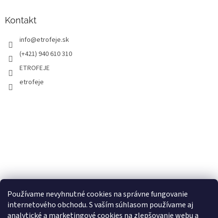
Kontakt
info
@
etrofeje.sk
(+421) 940 610 310
ETROFEJE
etrofeje
Používame nevyhnutné cookies na správne fungovanie
internetového obchodu. S vaším súhlasom používame aj
analytické a marketingové cookies na zlepšovanie webu a