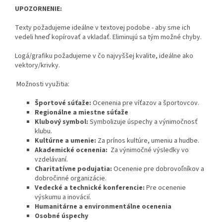
UPOZORNENIE:
Texty požadujeme ideálne v textovej podobe - aby sme ich
vedeli hneď kopírovať a vkladať. Eliminujú sa tým možné chyby.
Logá/grafiku požadujeme v čo najvyššej kvalite, ideálne ako
vektory/krivky.
Možnosti využitia:
Športové súťaže:
Ocenenia pre víťazov a športovcov.
Regionálne a miestne súťaže
Klubový symbol:
Symbolizuje úspechy a výnimočnosť
klubu.
Kultúrne a umenie:
Za prínos kultúre, umeniu a hudbe.
Akademické ocenenia:
Za výnimočné výsledky vo
vzdelávaní.
Charitatívne podujatia:
Ocenenie pre dobrovoľníkov a
dobročinné organizácie.
Vedecké a technické konferencie:
Pre ocenenie
výskumu a inovácií.
Humanitárne a environmentálne ocenenia
Osobné úspechy