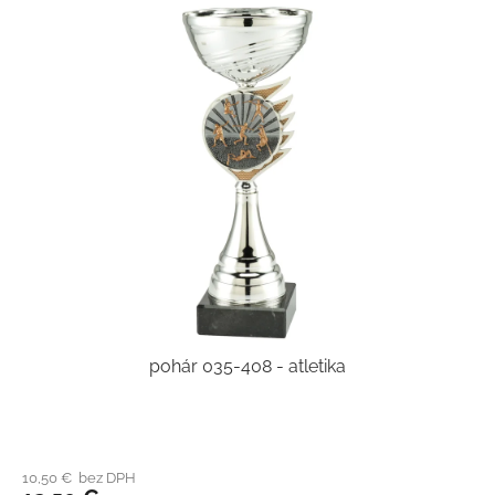
pohár 035-408 - atletika
10,50 € bez DPH