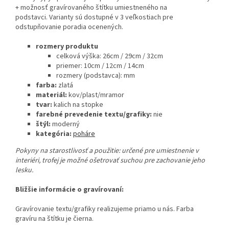
+ možnosť gravírovaného štítku umiestneného na
podstavci. Varianty sú dostupné v 3 veľkostiach pre
odstupňovanie poradia ocenených.
rozmery produktu
celková výška: 26cm / 29cm / 32cm
priemer: 10cm / 12cm / 14cm
rozmery (podstavca): mm
farba:
zlatá
materiál:
kov/plast/mramor
tvar:
kalich na stopke
farebné prevedenie textu/grafiky:
nie
štýl:
moderný
kategória:
poháre
Pokyny na starostlivosť a použitie:
určené pre umiestnenie v
interiéri, trofej je možné ošetrovať suchou pre zachovanie jeho
lesku.
Bližšie informácie o gravírovaní:
Gravírovanie textu/grafiky realizujeme priamo u nás. Farba
gravíru na štítku je čierna.