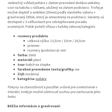
Jedinečný vzhľad pohára v zlatom prevedení dodáva unikátny
vzor na kalichu s rúčkami, uložený na zlatom podstavci. Trofej je
možné doplniť o emblém (25mm) podľa vlastného výberu +
gravírovaný štítok, ktorý je umiestnený na podstavci. Varianty sú
dostupné v 3 veľkostiach pre odstupňovanie poradia
ocenených.
Pohár poteší víťaza v každej vekovej kategórii.
rozmery produktu
celková výška: 13,5cm / 15cm / 16,5cm
priemer:
rozmery (podstavca): mm
farba:
zlatá
materiál:
plast
tvar:
kalich na stopke
farebné prevedenie textu/grafiky:
nie
štýl:
moderný
kategória:
poháre
Pokyny na starostlivosť a použitie:
určené pre umiestnenie v
interiéri, trofej je možné ošetrovať suchou pre zachovanie jeho
lesku.
Bližšie informácie o gravírovaní: