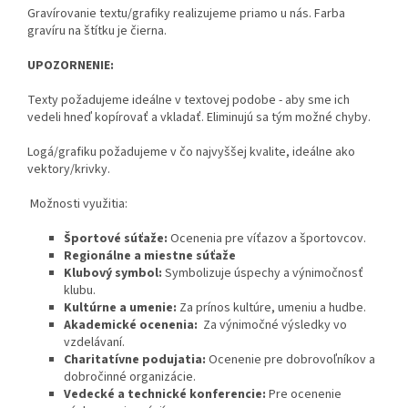
Gravírovanie textu/grafiky realizujeme priamo u nás. Farba
gravíru na štítku je čierna.
UPOZORNENIE:
Texty požadujeme ideálne v textovej podobe - aby sme ich
vedeli hneď kopírovať a vkladať. Eliminujú sa tým možné chyby.
Logá/grafiku požadujeme v čo najvyššej kvalite, ideálne ako
vektory/krivky.
Možnosti využitia:
Športové súťaže:
Ocenenia pre víťazov a športovcov.
Regionálne a miestne súťaže
Klubový symbol:
Symbolizuje úspechy a výnimočnosť
klubu.
Kultúrne a umenie:
Za prínos kultúre, umeniu a hudbe.
Akademické ocenenia:
Za výnimočné výsledky vo
vzdelávaní.
Charitatívne podujatia:
Ocenenie pre dobrovoľníkov a
dobročinné organizácie.
Vedecké a technické konferencie:
Pre ocenenie