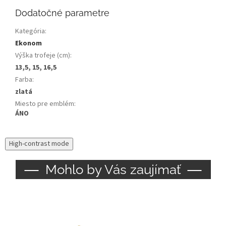
Dodatočné parametre
Kategória
:
Ekonom
Výška trofeje (cm)
:
13,5, 15, 16,5
Farba
:
zlatá
Miesto pre emblém
:
ÁNO
High-contrast mode
Mohlo by Vás zaujímať