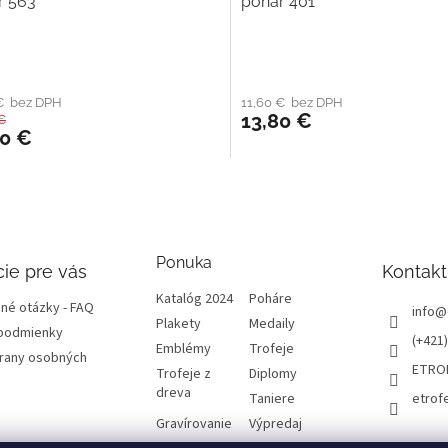
r 563
pohár 401
 € bez DPH
11,60 € bez DPH
13,80 €
€
00 €
Ponuka
ie pre vás
Kontakt
Katalóg 2024
Poháre
né otázky - FAQ
info
@
Plakety
Medaily
podmienky
(+421)
Emblémy
Trofeje
rany osobných
ETRO
Trofeje z
Diplomy
dreva
Taniere
etrof
Gravírovanie
Výpredaj