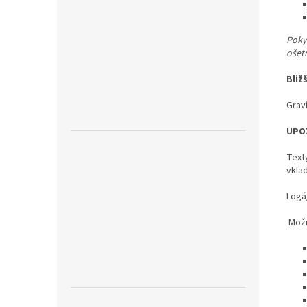
Pokyn
ošet
Bliž
Graví
UPO
Text
vkla
Logá
Možn