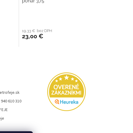
pohár 375
19,33 € bez DPH
23,00 €
etrofeje.sk
 940 610 310
FEJE
eje