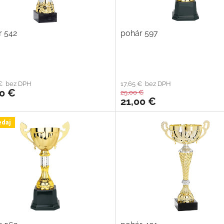
r 542
pohár 597
 € bez DPH
17,65 € bez DPH
50 €
25,00 €
21,00 €
edaj