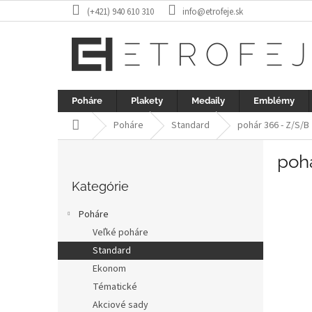
Prejsť
(+421) 940 610 310
info@etrofeje.sk
na
obsah
Poháre
Plakety
Medaily
Emblémy
Domov
Poháre
Standard
pohár 366 - Z/S/B
B
poh
o
Preskočiť
č
kategórie
Kategórie
n
ý
Poháre
p
Veľké poháre
a
Standard
n
e
Ekonom
l
Tématické
Akciové sady