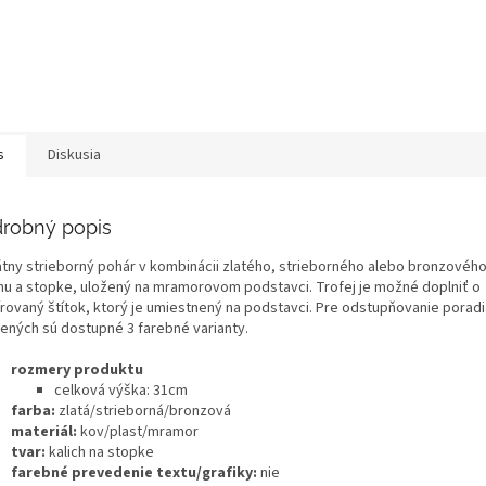
s
Diskusia
robný popis
átny strieborný pohár v kombinácii zlatého, strieborného alebo bronzového
chu a stopke, uložený na mramorovom podstavci. Trofej je možné doplniť o
írovaný štítok, ktorý je umiestnený na podstavci. Pre odstupňovanie poradi
ených sú dostupné 3 farebné varianty
.
rozmery produktu
celková výška: 31cm
farba:
zlatá/strieborná/bronzová
materiál:
kov/plast/mramor
tvar:
kalich na stopke
farebné prevedenie textu/grafiky:
nie