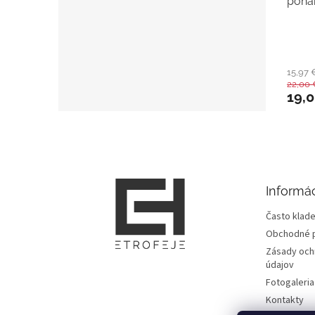
pohá
15,97
22,00 
19,
Z
á
p
ä
t
Informác
i
e
Často klade
Obchodné 
Zásady och
údajov
Fotogaleria
Kontakty