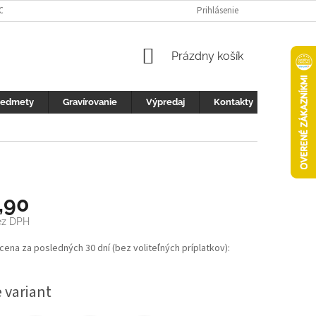
 OCHRANY OSOBNÝCH ÚDAJOV
FOTOGALERIA
Prihlásenie
KONTAKTY
ZML
NÁKUPNÝ
Prázdny košík
KOŠÍK
redmety
Gravírovanie
Výpredaj
Kontakty
,90
z DPH
ová
 cena za posledných 30 dní (bez voliteľných príplatkov):
 variant