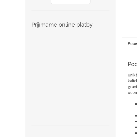
Prijímame online platby
Popi
Pod
Unik
kali
grav
ocen