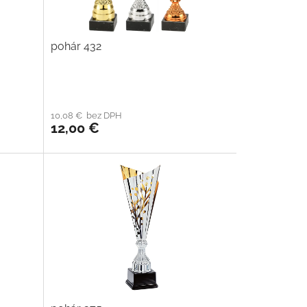
pohár 432
10,08 € bez DPH
12,00 €