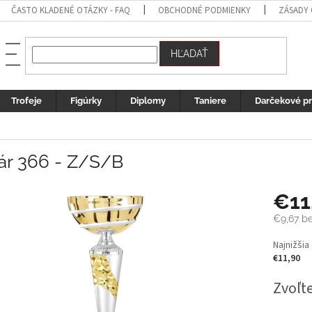
ČASTO KLADENÉ OTÁZKY - FAQ
OBCHODNÉ PODMIENKY
ZÁSADY
HĽADAŤ
Trofeje
Figúrky
Diplomy
Taniere
Darčekové p
ár 366 - Z/S/B
€11
€9,67
be
Jednotk
Najnižšia
cena:
€11,90
Zvoľte