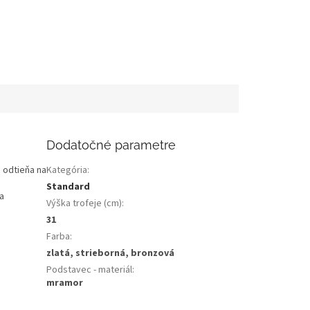
Dodatočné parametre
 odtieňa na
Kategória
:
Standard
a
Výška trofeje (cm)
:
31
Farba
:
zlatá, strieborná, bronzová
Podstavec - materiál
:
mramor