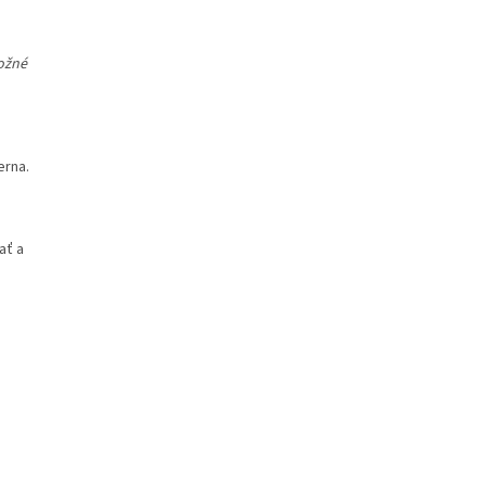
možné
erna.
ať a