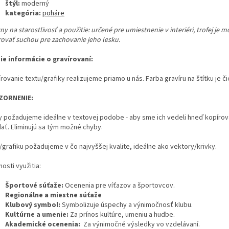
štýl:
moderný
kategória:
poháre
y na starostlivosť a použitie:
určené pre umiestnenie v interiéri, trofej je 
rovať suchou pre zachovanie jeho lesku.
šie informácie o gravírovaní:
rovanie textu/grafiky realizujeme priamo u nás. Farba gravíru na štítku je či
ZORNENIE:
y požadujeme ideálne v textovej podobe - aby sme ich vedeli hneď kopírov
dať. Eliminujú sa tým možné chyby.
/grafiku požadujeme v čo najvyššej kvalite, ideálne ako vektory/krivky.
osti využitia:
Športové súťaže:
Ocenenia pre víťazov a športovcov.
Regionálne a miestne súťaže
Klubový symbol:
Symbolizuje úspechy a výnimočnosť klubu.
Kultúrne a umenie:
Za prínos kultúre, umeniu a hudbe.
Akademické ocenenia:
Za výnimočné výsledky vo vzdelávaní.