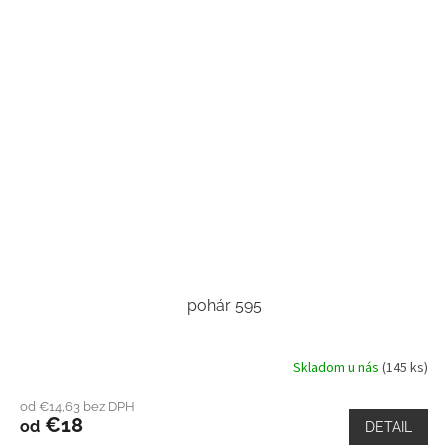
pohár 595
Skladom u nás
(145 ks)
od €14,63 bez DPH
€18
od
DETAIL