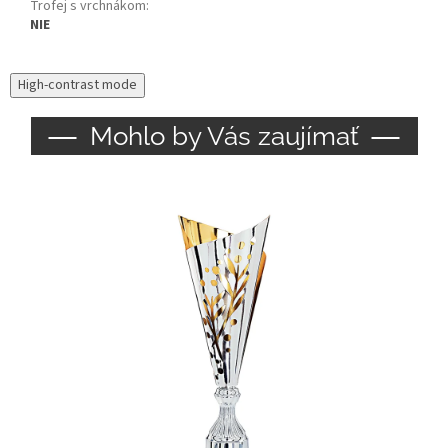
Trofej s vrchnákom
:
NIE
High-contrast mode
Mohlo by Vás zaujímať