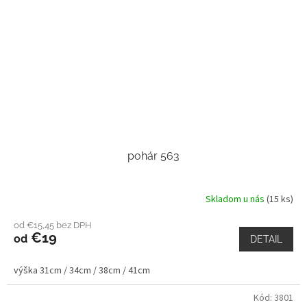
pohár 563
Skladom u nás
(15 ks)
od €15,45 bez DPH
€19
od
DETAIL
výška 31cm / 34cm / 38cm / 41cm
Kód:
3801