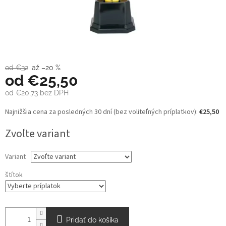
od €32
až –20 %
od
€25,50
od
€20,73
bez DPH
Jednotková
Najnižšia cena za posledných 30 dní (bez voliteľných príplatkov):
€25,50
cena:
Zvoľte variant
Variant
štítok
Pridať do košíka