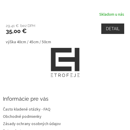
Skladom u nás
29,41 € bez DPH
DETAIL
35,00 €
výška 40cm / 45cm / 50cm
Z
á
p
ä
t
i
e
Informácie pre vás
Často kladené otázky - FAQ
Obchodné podmienky
Zásady ochrany osobných údajov