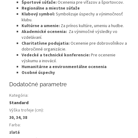
Športové súťaže:
Ocenenia pre víťazov a športovcov.
Regionálne a miestne súťaže
Klubový symbol:
Symbolizuje úspechy a výnimočnosť
klubu.
Kultúrne a umenie:
Za prínos kultúre, umeniu a hudbe.
Akademické ocenenia:
Za výnimočné výsledky vo
vzdelávaní.
Charitatívne podujatia:
Ocenenie pre dobrovoľníkov a
dobročinné organizácie.
Vedecké a technické konferencie:
Pre ocenenie
výskumu a inovácií.
Humanitárne a environmentálne ocenenia
Osobné úspechy
Dodatočné parametre
Kategória
:
Standard
Výška trofeje (cm)
:
30, 34, 38
Farba
:
zlatá