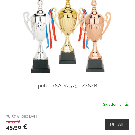
poháre SADA 575 - Z/S/B
Skladom u nás
38,57 € bez DPH
54,00 €
DETAIL
45,90 €