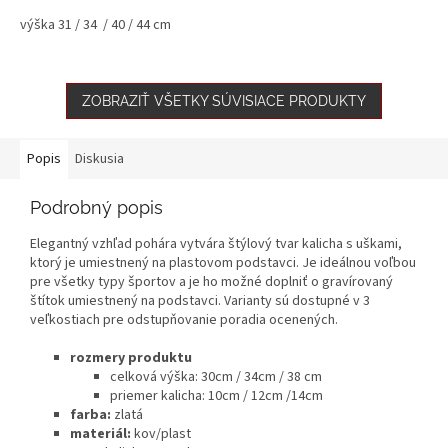
výška 31 / 34 / 40 / 44 cm
ZOBRAZIŤ VŠETKY SÚVISIACE PRODUKTY
Popis
Diskusia
Podrobný popis
Elegantný vzhľad pohára vytvára štýlový tvar kalicha s uškami,
ktorý je umiestnený na plastovom podstavci. Je ideálnou voľbou
pre všetky typy športov a je ho možné doplniť o gravírovaný
štítok umiestnený na podstavci. Varianty sú dostupné v 3
veľkostiach pre odstupňovanie poradia ocenených.
rozmery produktu
celková výška: 30cm / 34cm / 38 cm
priemer kalicha: 10cm / 12cm /14cm
farba:
zlatá
materiál:
kov/plast