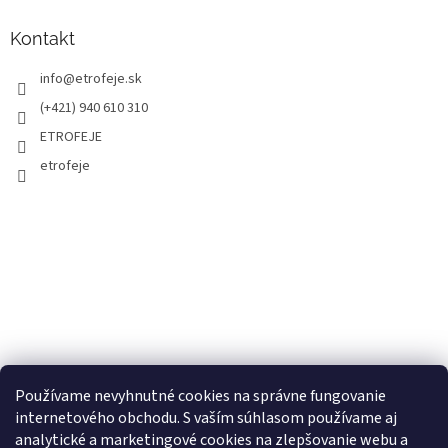
Kontakt
info
@
etrofeje.sk
(+421) 940 610 310
ETROFEJE
etrofeje
Používame nevyhnutné cookies na správne fungovanie
internetového obchodu. S vaším súhlasom používame aj
analytické a marketingové cookies na zlepšovanie webu a