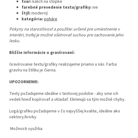
tvar:
kalich na stopke
farebné prevedenie textu/grafiky:
nie
štýl:
moderný
kategória:
poháre
Pokyny na starostlivosť a použitie:
určené pre umiestnenie v
interiéri, trofej je možné ošetrovať suchou pre zachovanie jeho
lesku.
Bližšie informácie o gravírovaní:
Gravírovanie textu/grafiky realizujeme priamo u nás. Farba
gravíru na štítku je čierna.
UPOZORNENIE:
Texty požadujeme ideálne v textovej podobe - aby sme ich
vedeli hneď kopírovať a vkladať. Eliminujú sa tým možné chyby.
Logá/grafiku požadujeme v čo najvyššej kvalite, ideálne ako
vektory/krivky.
Možnosti využitia: