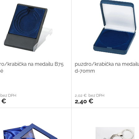
ro/krabička na medailu B75
puzdro/krabička na medail
é
d-70mm
 bez DPH
2,02 € bez DPH
 €
2,40 €