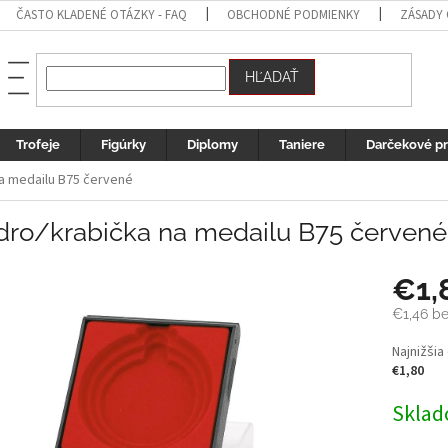
ČASTO KLADENÉ OTÁZKY - FAQ
OBCHODNÉ PODMIENKY
ZÁSADY
HĽADAŤ
Trofeje
Figúrky
Diplomy
Taniere
Darčekové p
a medailu B75 červené
dro/krabička na medailu B75 červené
€1,
€1,46
be
Jednotk
Najnižšia
cena:
€1,80
Sklad