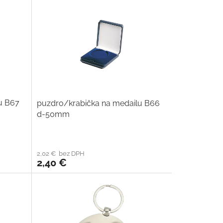
u B67
puzdro/krabička na medailu B66
d-50mm
2,02 € bez DPH
2,40 €