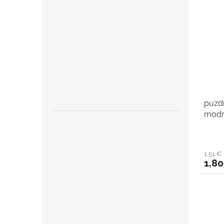
puzd
modr
1,51 €
1,80