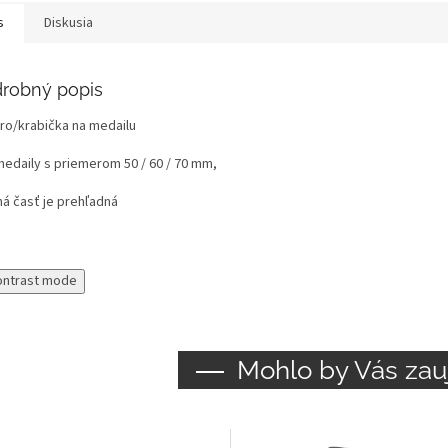
s
Diskusia
robný popis
ro/krabička na medailu
medaily s priemerom 50 / 60 / 70 mm,
ná časť je prehľadná
ontrast mode
Mohlo by Vás zau