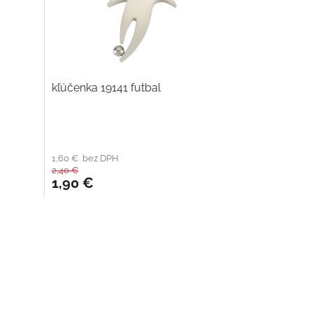
kľúčenka 19141 futbal
1,60 € bez DPH
2,40 €
1,90 €