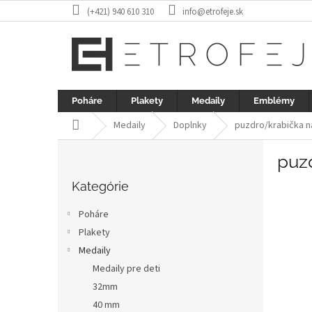
Prejsť
(+421) 940 610 310
info@etrofeje.sk
na
obsah
Poháre
Plakety
Medaily
Emblémy
Domov
Medaily
Doplnky
puzdro/krabička n
B
puz
o
Preskočiť
č
kategórie
Kategórie
n
ý
Poháre
p
Plakety
a
Medaily
n
e
Medaily pre deti
l
32mm
40 mm