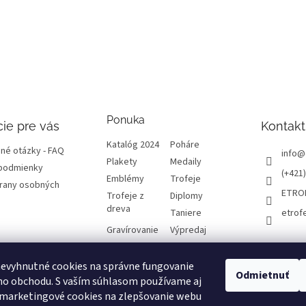
Ponuka
ie pre vás
Kontakt
Katalóg 2024
Poháre
né otázky - FAQ
info
@
Plakety
Medaily
podmienky
(+421)
Emblémy
Trofeje
rany osobných
ETRO
Trofeje z
Diplomy
dreva
Taniere
etrof
Gravírovanie
Výpredaj
evyhnutné cookies na správne fungovanie
atba a dôležité
Odmietnuť
ho obchodu. S vaším súhlasom používame aj
 marketingové cookies na zlepšovanie webu
varu, odstúpenie