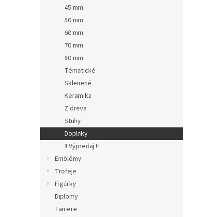
45 mm
50 mm
60 mm
70 mm
80 mm
Tématické
Sklenené
Keramika
Z dreva
Stuhy
Doplnky
!! Výpredaj !!
Emblémy
Trofeje
Figúrky
Diplomy
Taniere