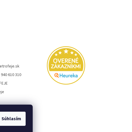
etrofeje.sk
 940 610 310
FEJE
eje
Súhlasím