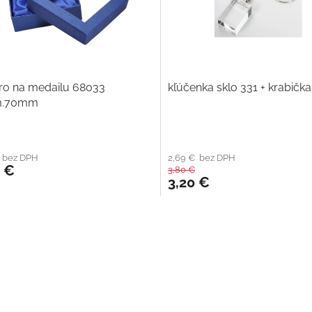
ro na medailu 68033
kľúčenka sklo 331 + krabička
m.70mm
€ bez DPH
2,69 € bez DPH
0 €
3,80 €
3,20 €