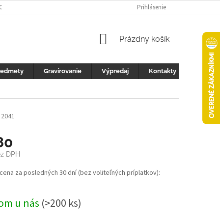
 OCHRANY OSOBNÝCH ÚDAJOV
FOTOGALERIA
Prihlásenie
KONTAKTY
ZML
NÁKUPNÝ
Prázdny košík
KOŠÍK
redmety
Gravírovanie
Výpredaj
Kontakty
2041
80
z DPH
ová
 cena za posledných 30 dní (bez voliteľných príplatkov):
om u nás
(>200 ks)