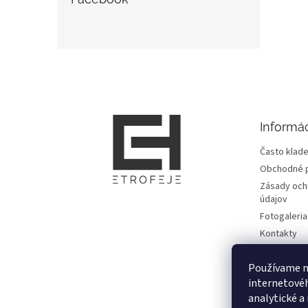
Z
á
p
ä
t
Informác
i
e
Často klade
Obchodné 
Zásady och
údajov
Fotogaleria
Kontakty
Zmluvy
Používame n
Doprava, pl
informácie
internetové
analytické a
Vrátenie to