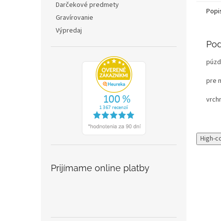
Darčekové predmety
Popi
Gravírovanie
Výpredaj
Pod
púzd
pre 
vrch
High-c
Prijímame online platby