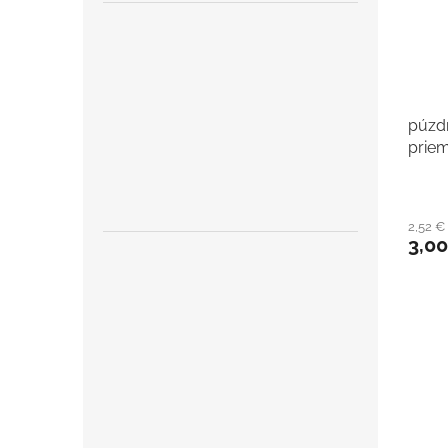
púzd
prie
2,52 
3,0