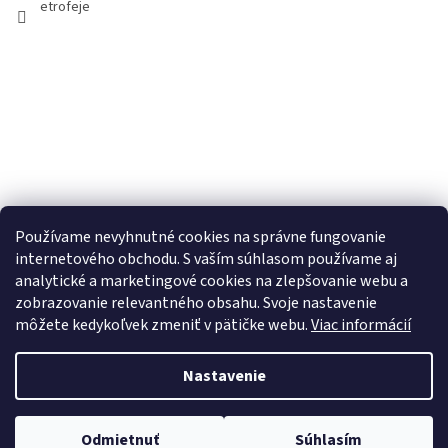
etrofeje
Používame nevyhnutné cookies na správne fungovanie
internetového obchodu. S vaším súhlasom používame aj
analytické a marketingové cookies na zlepšovanie webu a
zobrazovanie relevantného obsahu. Svoje nastavenie
môžete kedykoľvek zmeniť v pätičke webu.
Viac informácií
Nastavenie
Copyright 2026
ETROFEJE.sk
. Všetky práva vyhradené.
Upraviť
Odmietnuť
Súhlasím
nastavenie cookies