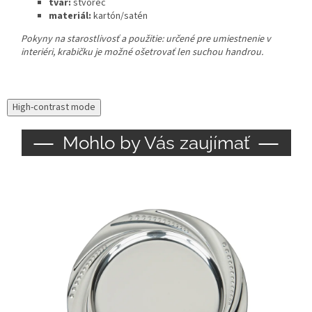
tvar:
štvorec
materiál:
kartón/satén
Pokyny na starostlivosť a použitie:
určené pre umiestnenie v
interiéri, krabičku je možné ošetrovať len suchou handrou.
High-contrast mode
Mohlo by Vás zaujímať