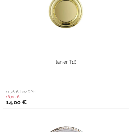
tanier T16
11,76 € bez DPH
18,00 €
14,00 €