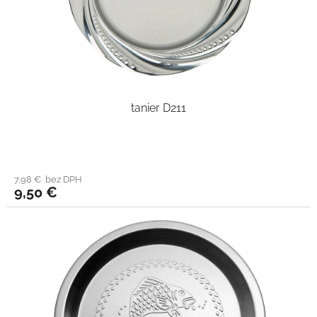
tanier D211
7,98 € bez DPH
9,50 €