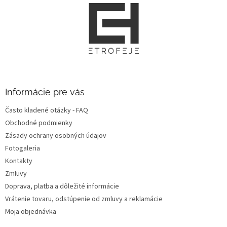
Z
á
p
ä
t
i
e
Informácie pre vás
Často kladené otázky - FAQ
Obchodné podmienky
Zásady ochrany osobných údajov
Fotogaleria
Kontakty
Zmluvy
Doprava, platba a dôležité informácie
Vrátenie tovaru, odstúpenie od zmluvy a reklamácie
Moja objednávka