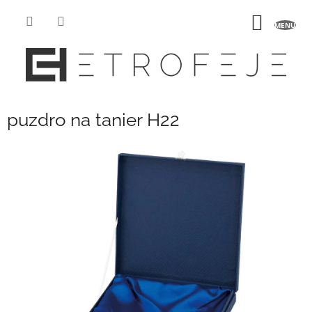
Prejsť
na
NÁKU
obsah
KOŠÍK
puzdro na tanier H22