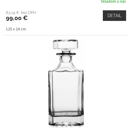
Skladom u nás
83,19 € bez DPH
DETAIL
99,00 €
125 x 24 cm