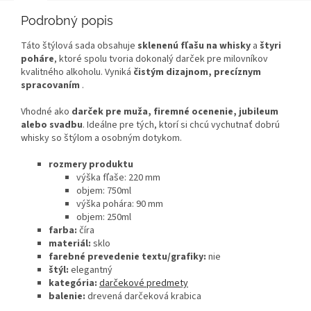
Podrobný popis
Táto štýlová sada obsahuje
sklenenú fľašu na whisky
a
štyri
poháre
, ktoré spolu tvoria dokonalý darček pre milovníkov
kvalitného alkoholu. Vyniká
čistým dizajnom, precíznym
spracovaním
.
Vhodné ako
darček pre muža, firemné ocenenie, jubileum
alebo svadbu
. Ideálne pre tých, ktorí si chcú vychutnať dobrú
whisky so štýlom a osobným dotykom.
rozmery produktu
výška fľaše: 220 mm
objem: 750ml
výška pohára: 90 mm
objem: 250ml
farba:
číra
materiál:
sklo
farebné prevedenie textu/grafiky:
nie
štýl:
elegantný
kategória:
darčekové predmety
balenie:
drevená darčeková krabica