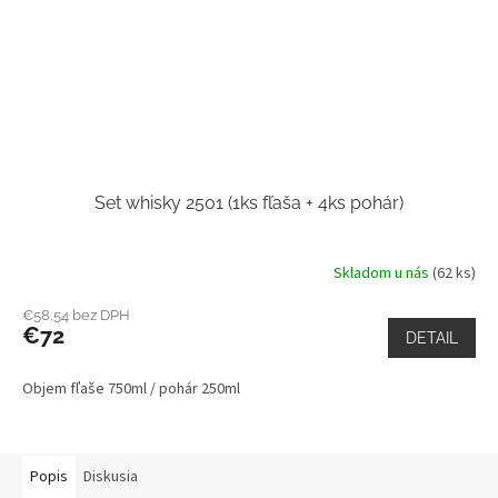
Set whisky 2501 (1ks fľaša + 4ks pohár)
Skladom u nás
(62 ks)
€58,54 bez DPH
€72
DETAIL
Objem fľaše 750ml / pohár 250ml
Popis
Diskusia