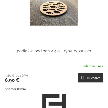
podložka pod pohár 4ks - ryby, rybárstvo
Skladom u nás
5,80 € bez DPH
Do košíka
6,90 €
priemer 80mm
Z
á
p