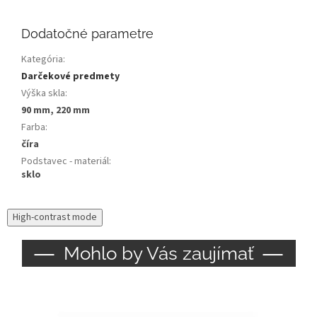
Dodatočné parametre
Kategória
:
Darčekové predmety
Výška skla
:
90 mm, 220 mm
Farba
:
číra
Podstavec - materiál
:
sklo
High-contrast mode
Mohlo by Vás zaujímať