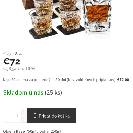
€79
–8 %
€72
€58,54 bez DPH
Jednotková
Najnižšia cena za posledných 30 dní (bez voliteľných príplatkov):
€72,00
cena:
Skladom u nás
(25 ks)
Pridať do košíka
Objem fľaše 750ml / pohár 250ml