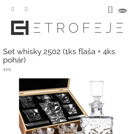
Prejsť
na
NÁKU
obsah
KOŠÍK
Set whisky 2502 (1ks fľaša + 4ks
pohár)
4301