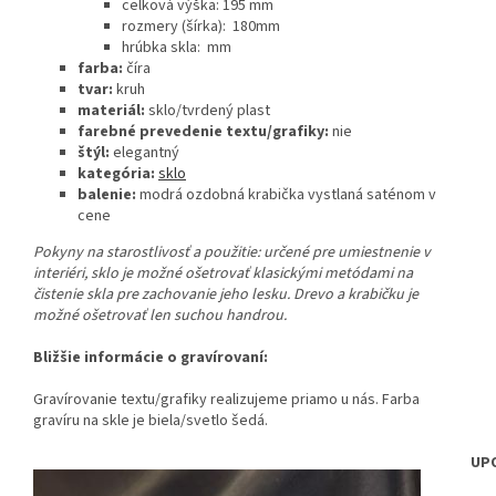
celková výška: 195 mm
rozmery (šírka): 180mm
hrúbka skla: mm
farba:
číra
tvar:
kruh
materiál:
sklo/tvrdený plast
farebné prevedenie textu/grafiky:
nie
štýl:
elegantný
kategória:
sklo
balenie:
modrá ozdobná krabička vystlaná saténom v
cene
Pokyny na starostlivosť a použitie:
určené pre umiestnenie v
interiéri, sklo je možné ošetrovať klasickými metódami na
čistenie skla pre zachovanie jeho lesku. Drevo a krabičku je
možné ošetrovať len suchou handrou.
Bližšie informácie o gravírovaní:
Gravírovanie textu/grafiky realizujeme priamo u nás. Farba
gravíru na skle je biela/svetlo šedá.
UP