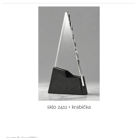
sklo 2411 + krabička