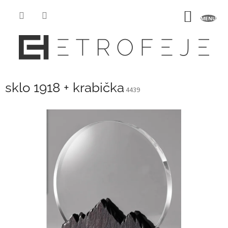
Prejsť
na
NÁKU
obsah
KOŠÍK
sklo 1918 + krabička
4439