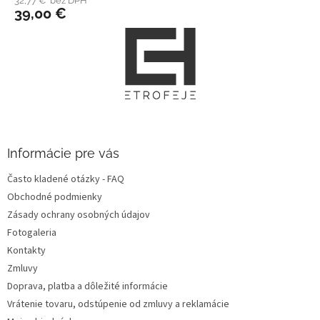
32,77 € bez DPH
39,00 €
Z
á
p
ä
t
i
e
Informácie pre vás
Často kladené otázky - FAQ
Obchodné podmienky
Zásady ochrany osobných údajov
Fotogaleria
Kontakty
Zmluvy
Doprava, platba a dôležité informácie
Vrátenie tovaru, odstúpenie od zmluvy a reklamácie