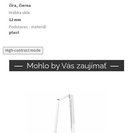
číra, čierna
Hrúbka skla
:
12 mm
Podstavec - materiál
:
plast
High-contrast mode
Mohlo by Vás zaujímať