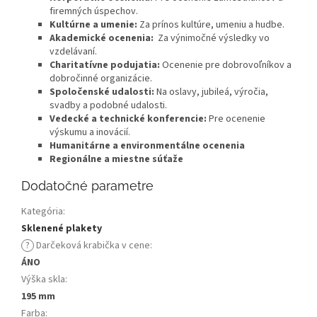
firemných úspechov.
Kultúrne a umenie:
Za prínos kultúre, umeniu a hudbe.
Akademické ocenenia:
Za výnimočné výsledky vo
vzdelávaní.
Charitatívne podujatia:
Ocenenie pre dobrovoľníkov a
dobročinné organizácie.
Spoločenské udalosti:
Na oslavy, jubileá, výročia,
svadby a podobné udalosti.
Vedecké a technické konferencie:
Pre ocenenie
výskumu a inovácií.
Humanitárne a environmentálne ocenenia
Regionálne a miestne súťaže
Dodatočné parametre
Kategória
:
Sklenené plakety
?
Darčeková krabička v cene
:
ÁNO
Výška skla
:
195 mm
Farba
: